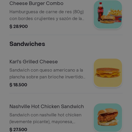
Cheese Burger Combo
Hamburguesa de carne de res (80g)
con bordes crujientes y sazón de la
casa ketchup, mayonesa y queso
$ 28.900
americano sobre pan brioche tostado
+ papas + bebida a elección.
Sandwiches
Karl's Grilled Cheese
Sandwich con queso americano a la
plancha sobre pan brioche invertido
tostado.
$ 18.500
Nashville Hot Chicken Sandwich
Sandwich con nashville hot chicken
(levemente picante), mayonesa,
ketchup, lechuga y pepinillos sobre
$ 27.500