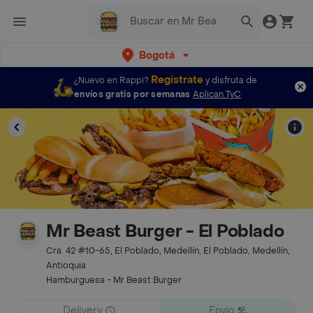
Bogotá
Regístrate
¿Nuevo en Rappi?
y disfruta de
envíos gratis por semanas
Aplican TyC
Mr Beast Burger - El Poblado
Cra. 42 #10-65, El Poblado, Medellín, El Poblado, Medellín,
Antioquia
Hamburguesa - Mr Beast Burger
Delivery
Envío