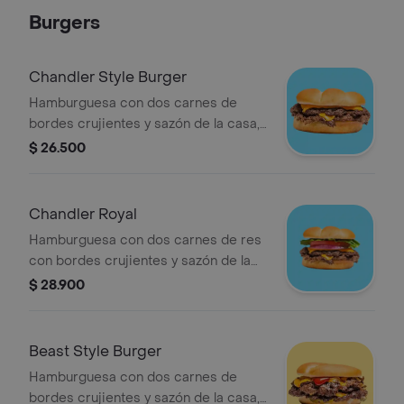
brioche tostado + papas + bebida a
Burgers
elección.
Chandler Style Burger
Hamburguesa con dos carnes de
bordes crujientes y sazón de la casa,
queso americano, mayonesa, ketchup
$ 26.500
y mostaza brown sobre pan brioche
tostado.
Chandler Royal
Hamburguesa con dos carnes de res
con bordes crujientes y sazón de la
casa, queso americano, mayonesa,
$ 28.900
vegetales (tomate, lechuga y cebolla),
ketchup y mostaza brown sobre pan
brioche tostado.
Beast Style Burger
Hamburguesa con dos carnes de
bordes crujientes y sazón de la casa,