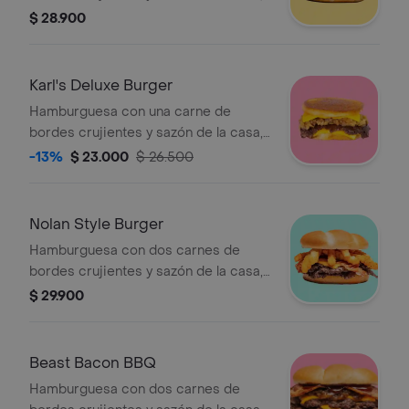
queso americano, pepinillos, cebolla
$ 28.900
asada, mayonesa, ketchup y mostaza
brown sobre pan brioche tostado.
Karl's Deluxe Burger
Hamburguesa con una carne de
bordes crujientes y sazón de la casa,
queso americano y cebolla asada
-13%
$ 23.000
$ 26.500
sobre pan brioche invertido tostado.
Nolan Style Burger
Hamburguesa con dos carnes de
bordes crujientes y sazón de la casa,
queso americano, mayonesa, ketchup,
$ 29.900
mostaza brown, tocino y papas sobre
pan brioche tostado.
Beast Bacon BBQ
Hamburguesa con dos carnes de