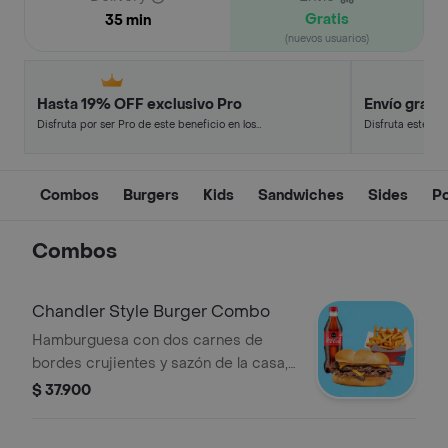
Gratis
35 min
(nuevos usuarios)
Hasta 19% OFF exclusivo Pro
Envío gratis
Disfruta por ser Pro de este beneficio en los
Disfruta este de
restaurantes y tiendas más top.
en minutos.
Combos
Burgers
Kids
Sandwiches
Sides
Po
Combos
Chandler Style Burger Combo
Hamburguesa con dos carnes de
bordes crujientes y sazón de la casa,
queso americano, mayonesa, ketchup
$ 37.900
y mostaza brown sobre pan brioche +
papas + bebida a elección.