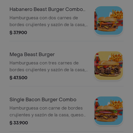
tostado + papas + bebida a elección.
Habanero Beast Burger Combo
(Picante)
Hamburguesa con dos carnes de
bordes crujientes y sazón de la casa,
queso americano, Salsa Habanero
$ 37.900
(Picante) y vegetales (tomate, lechuga
y cebolla), sobre pan brioche tostado
+ papas + bebida a elección.
Mega Beast Burger
Hamburguesa con tres carnes de
bordes crujientes y sazón de la casa,
queso americano, cebolla asada,
$ 47.500
pepinillos, mayonesa, ketchup y
mostaza brown sobre pan brioche
tostado + papas + bebida a elección.
Single Bacon Burger Combo
Hamburguesa con carne de bordes
crujientes y sazón de la casa, queso
americano, bacon y vegetales
$ 33.900
(tomate, lechuga y cebolla), sobre pan