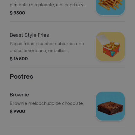
pimienta roja picante, ajo, paprika y
una limón.
$ 9500
Beast Style Fries
Papas fritas picantes cubiertas con
queso americano, cebollas
caramelizadas, pepinillos, mayonesa,
$ 16.500
ketchup y mostaza.
Postres
Brownie
Brownie melcochudo de chocolate.
$ 9900