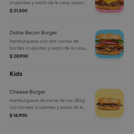
crujientes y sazón de la casa, queso
americano, bacon y vegetales
$ 21.500
(tomate, lechuga y cebolla), sobre pan
brioche tostado.
Doble Bacon Burger
Hamburguesa con dos carnes de
bordes crujientes y sazón de la casa,
queso americano, bacon y vegetales
$ 28.900
(tomate, lechuga y cebolla), sobre pan
brioche tostado.
Kids
Cheese Burger
Hamburguesa de carne de res (80g)
con bordes crujientes y sazón de la
casa ketchup, mayonesa y queso
$ 16.900
americano sobre pan brioche
tostado.