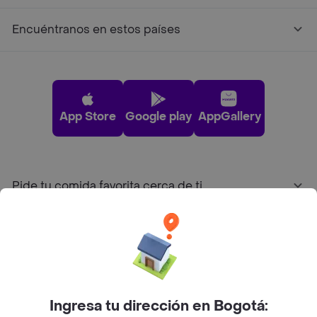
Encuéntranos en estos países
App Store
Google play
AppGallery
Pide tu comida favorita cerca de ti
Categorías
Únete a Rappi
Ingresa tu dirección en Bogotá:
Sobre Rappi