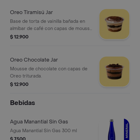
Oreo Tiramisú Jar
Base de torta de vainilla bañada en
almíbar de café con capas de mousse
de tiramisú y Oreo.
$ 12.900
Oreo Chocolate Jar
Mousse de chocolate con capas de
Oreo triturada.
$ 12.900
Bebidas
Agua Manantial Sin Gas
Agua Manantial Sin Gas 300 ml
$ 7500