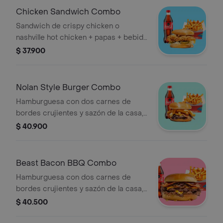
brioche tostado + papas + bebida a
Chicken Sandwich Combo
elección.
Sandwich de crispy chicken o
nashville hot chicken + papas + bebida
a elección.
$ 37.900
Nolan Style Burger Combo
Hamburguesa con dos carnes de
bordes crujientes y sazón de la casa,
queso americano, mayonesa, ketchup,
$ 40.900
mostaza brown, tocino y papas sobre
pan brioche + papas + bebida a
elección.
Beast Bacon BBQ Combo
Hamburguesa con dos carnes de
bordes crujientes y sazón de la casa,
queso americano, Salsa BBQ, cebolla
$ 40.500
asada y tocino sobre pan brioche