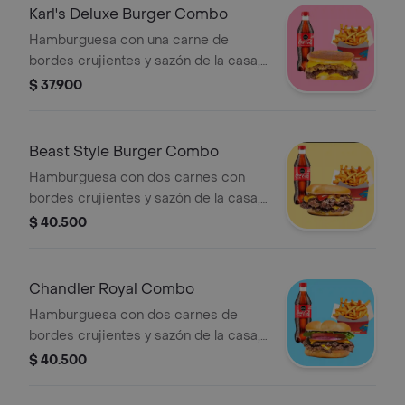
Karl's Deluxe Burger Combo
Hamburguesa con una carne de
bordes crujientes y sazón de la casa,
queso americano y cebolla asada
$ 37.900
sobre pan brioche invertido + papas +
bebida a elección
Beast Style Burger Combo
Hamburguesa con dos carnes con
bordes crujientes y sazón de la casa,
queso americano, pepinillos, cebolla
$ 40.500
asada, mayonesa, ketchup y mostaza
brown sobre pan brioche + papas +
bebida a elección.
Chandler Royal Combo
Hamburguesa con dos carnes de
bordes crujientes y sazón de la casa,
queso americano, mayonesa,
$ 40.500
vegetales (tomate, lechuga y cebolla),
ketchup y mostaza brown sobre pan