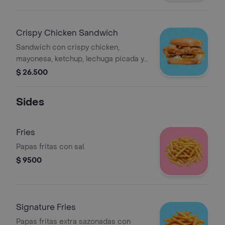
pan brioche tostado.
Crispy Chicken Sandwich
Sandwich con crispy chicken,
mayonesa, ketchup, lechuga picada y
pepinillos sobre pan brioche tostado.
$ 26.500
Sides
Fries
Papas fritas con sal.
$ 9500
Signature Fries
Papas fritas extra sazonadas con