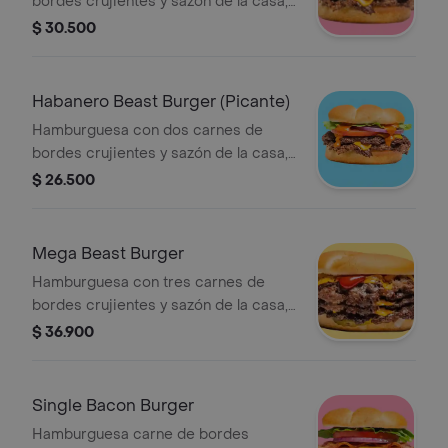
bordes crujientes y sazón de la casa,
queso americano, Salsa BBQ, cebolla
$ 30.500
asada y tocino sobre pan brioche
tostado.
Habanero Beast Burger (Picante)
Hamburguesa con dos carnes de
bordes crujientes y sazón de la casa,
queso americano, Salsa Habanero
$ 26.500
(Picante) y vegetales (tomate, lechuga
y cebolla), sobre pan brioche tostado.
Mega Beast Burger
Hamburguesa con tres carnes de
bordes crujientes y sazón de la casa,
queso americano, cebolla asada,
$ 36.900
pepinillos, mayonesa, ketchup y
mostaza brown sobre pan brioche
tostado.
Single Bacon Burger
Hamburguesa carne de bordes