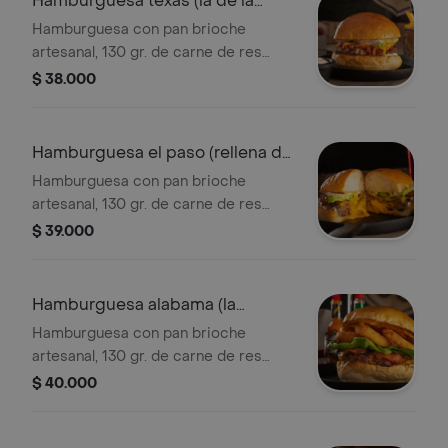
Hamburguesa texas (la de la
casa)
Hamburguesa con pan brioche
artesanal, 130 gr. de carne de res
madurada y seleccionada cogollo,
$ 38.000
cebolla, queso colby-jack, salsa de
tocineta y cebolla en reducción de
bbq, mayo y mostaza.
Hamburguesa el paso (rellena de
queso)
Hamburguesa con pan brioche
artesanal, 130 gr. de carne de res
madurada y seleccionada rellena de
$ 39.000
queso, cogollo, cebolla, tocineta,
queso colby-jack, mayo y mostaza.
Hamburguesa alabama (la
picante)
Hamburguesa con pan brioche
artesanal, 130 gr. de carne de res
madurada y seleccionada bañada en
$ 40.000
salsa buffalo, cogollo, aros de cebolla
apanados en salsa de caramelo,