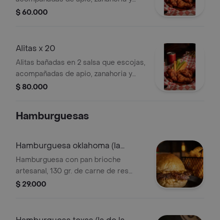
nuestra salsa ranch artesanal.
$ 60.000
Alitas x 20
Alitas bañadas en 2 salsa que escojas,
acompañadas de apio, zanahoria y
nuestra salsa ranch artesanal.
$ 80.000
Hamburguesas
Hamburguesa oklahoma (la
smash)
Hamburguesa con pan brioche
artesanal, 130 gr. de carne de res
madurada y seleccionada tipo smash
$ 29.000
en una cama de cebolla a la plancha,
queso colby-jack, salsa mayo-
sriracha con relish de pepinillos.