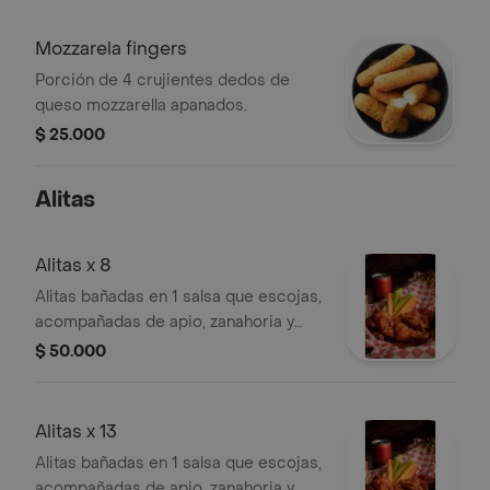
Mozzarela fingers
Porción de 4 crujientes dedos de
queso mozzarella apanados.
$ 25.000
Alitas
Alitas x 8
Alitas bañadas en 1 salsa que escojas,
acompañadas de apio, zanahoria y
nuestra salsa ranch artesanal.
$ 50.000
Alitas x 13
Alitas bañadas en 1 salsa que escojas,
acompañadas de apio, zanahoria y