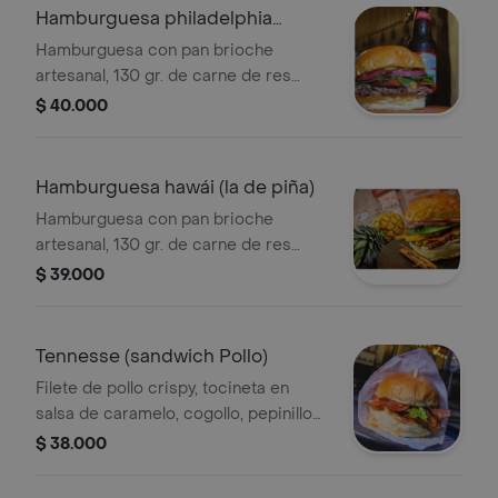
mayo-sriracha con relish de pepinillo.
Hamburguesa philadelphia
(burger fest)
Hamburguesa con pan brioche
artesanal, 130 gr. de carne de res
madurada y seleccionada cogollo,
$ 40.000
cebolla ahumada en limón pimienta,
tocineta confitada en bbq de sriracha,
queso colby-jack y philadelphia, salsa
Hamburguesa hawái (la de piña)
ranch de la casa y mostaza.
Hamburguesa con pan brioche
artesanal, 130 gr. de carne de res
madurada y seleccionada cogollo,
$ 39.000
cebolla ahumada, tocineta confitada
en bbq, queso colby-jack, piña asada
y caramelizada en canela, mayo de la
Tennesse (sandwich Pollo)
casa y sriracha luisiana.
Filete de pollo crispy, tocineta en
salsa de caramelo, cogollo, pepinillos
y nuestra salsa tipo nashville
$ 38.000
ligeramente picante