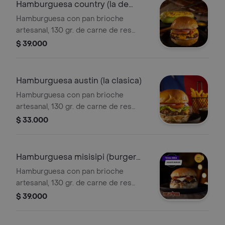
tocineta, queso colby-jack, salsa
Hamburguesa country (la de
chipotle.
maíz)
Hamburguesa con pan brioche
artesanal, 130 gr. de carne de res
madurada y seleccionada cogollo,
$ 39.000
tomate, cebolla, tocineta, queso
colby-jack, maíz dulce asado en salsa,
ketchup, mayo y mostaza.
Hamburguesa austin (la clasica)
Hamburguesa con pan brioche
artesanal, 130 gr. de carne de res
madurada y seleccionada cogollo,
$ 33.000
tomate, cebolla, pepinillos, queso
colby-jack, ketchup, mayo y mostaza.
Hamburguesa misisipi (burger
week)
Hamburguesa con pan brioche
artesanal, 130 gr. de carne de res
madurada y seleccionada cebolla
$ 39.000
crispy, tocineta en salsa de caramelo,
queso colby-jack, queso mozzarella,