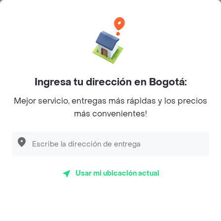
Categorías
Únete a Rappi
Ingresa tu dirección en Bogotá:
Sobre Rappi
Mejor servicio, entregas más rápidas y los precios
más convenientes!
Facebook
Twitter
Instagram
©
2026
Rappi Inc. All rights reserved.
Usar mi ubicación actual
Rappi S.A.S. --- NIT 900.843.898-9 --- Calle 63 # 16A-02
Bogotá D.C. --- notificacionesrappi@rappi.com