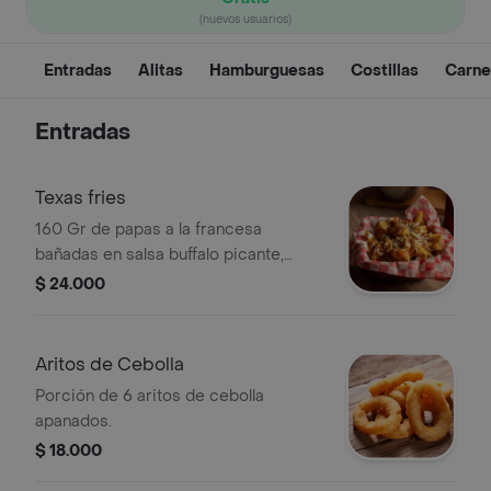
(nuevos usuarios)
Entradas
Alitas
Hamburguesas
Costillas
Carne
Entradas
Texas fries
160 Gr de papas a la francesa
bañadas en salsa buffalo picante,
salsa de la casa, tocineta picada
$ 24.000
cubiertas con queso parmesano y
cilantro.
Aritos de Cebolla
Porción de 6 aritos de cebolla
apanados.
$ 18.000