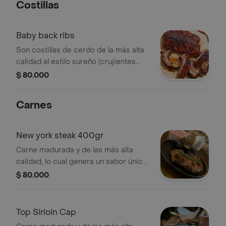
Costillas
Baby back ribs
Son costillas de cerdo de la más alta
calidad al estilo sureño (crujientes
por fuera, tiernas por dentro)
$ 80.000
glaseadas en nuestra salsa bbq
clásica, con el equilibrio perfecto
Carnes
entre el dulce y la pimienta.
New york steak 400gr
Carne madurada y de las más alta
calidad, lo cual genera un sabor único
y una textura suave, acompañados de
$ 80.000
130gr de papas casco, ketchup y
mostaza.
Top Sirloin Cap