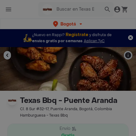
Bogotá
Regístrate
¿Nuevo en Rappi?
y disfruta de
envíos gratis por semanas
Aplican TyC
Texas Bbq - Puente Aranda
Cl. 8 Sur #32-17, Puente Aranda, Bogotá, Colombia
Hamburguesa - Texas Bbq
Envío
Gratis