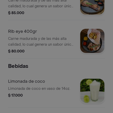
Carne madurada y de las más alta
calidad, lo cual genera un sabor único
y una textura suave, acompañados de
$ 85.000
130gr de papas casco, ketchup y
mostaza.
Rib eye 400gr
Carne madurada y de las más alta
calidad, lo cual genera un sabor único
y una textura suave, acompañados de
$ 80.000
130gr de papas casco, ketchup y
mostaza.
Bebidas
Limonada de coco
Limonada de coco en vaso de 14oz.
$ 17.000