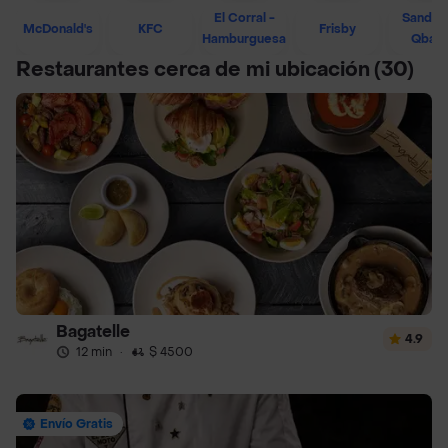
El Corral -
Sandwi
McDonald's
KFC
Frisby
Hamburguesa
Qban
Restaurantes cerca de mi ubicación
(30)
Bagatelle
4.9
12 min
·
$ 4500
Envío Gratis