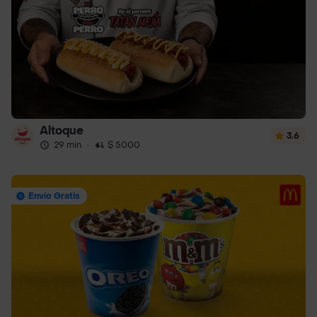
Altoque
3.6
29 min
·
$ 5000
Envío Gratis