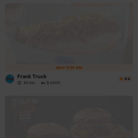
Abre 11:30 AM
Frank Truck
4.6
34 min
·
$ 6500