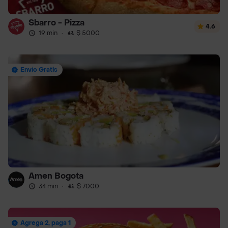
Sbarro - Pizza
4.6
19 min
·
$ 5000
Envío Gratis
Amen Bogota
34 min
·
$ 7000
Agrega 2, paga 1