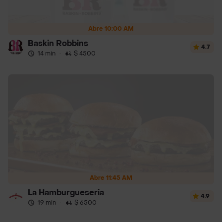
Abre 10:00 AM
Baskin Robbins
4.7
14 min
·
$ 4500
Abre 11:45 AM
La Hamburgueseria
4.9
19 min
·
$ 6500