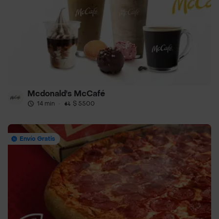
Mcdonald's McCafé
14 min
·
$ 5500
Envío Gratis