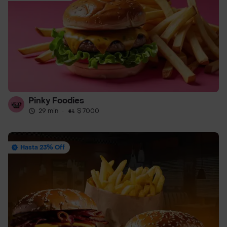
Pinky Foodies
29 min
·
$ 7000
Hasta 23% Off