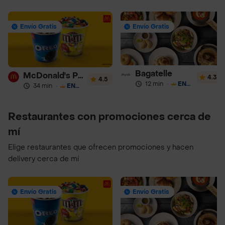
Envío Gratis
Envío Gratis
Bagatelle
McDonald's Postres
4.3
4.5
12 min
·
ENVÍO GRATIS
34 min
·
ENVÍO GRATIS
Restaurantes con promociones cerca de
mí
Elige restaurantes que ofrecen promociones y hacen
delivery cerca de mí
Envío Gratis
Envío Gratis