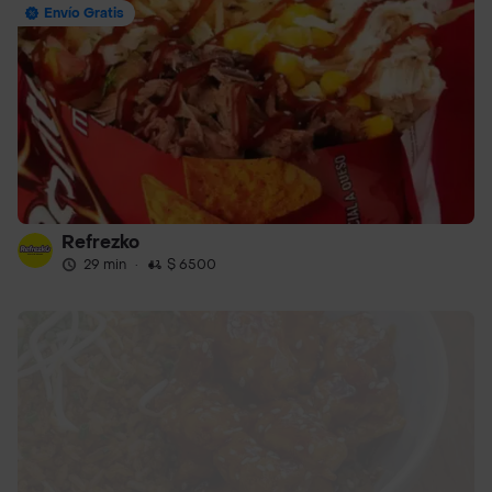
Envío Gratis
Refrezko
29 min
·
$ 6500