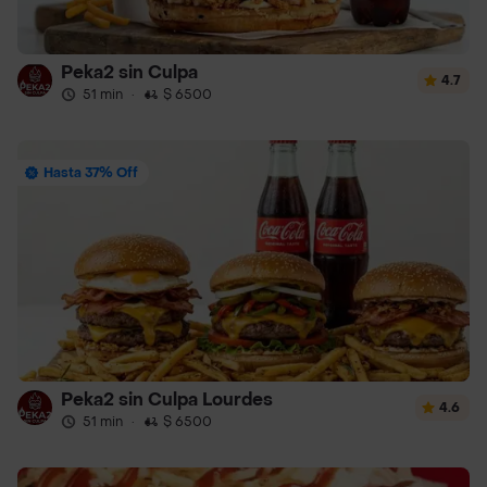
Peka2 sin Culpa
4.7
51 min
·
$ 6500
Hasta 37% Off
Peka2 sin Culpa Lourdes
4.6
51 min
·
$ 6500