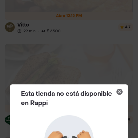
Abre 12:15 PM
Vitto
4.7
29 min
·
$ 6500
Esta tienda no está disponible
en Rappi
Abre 8:30 AM
L´s Café
4.9
29 min
·
$ 5000