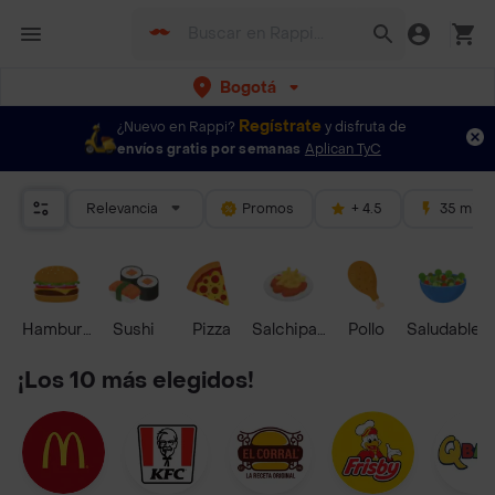
Bogotá
Regístrate
¿Nuevo en Rappi?
y disfruta de
envíos gratis por semanas
Aplican TyC
Relevancia
Promos
+ 4.5
35 mins
Hamburguesa
Sushi
Pizza
Salchipapas
Pollo
Saludable
¡Los 10 más elegidos!