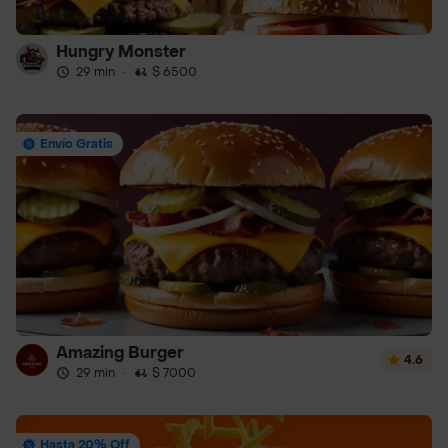
Hungry Monster
29 min
·
$ 6500
Envío Gratis
Amazing Burger
4.6
29 min
·
$ 7000
Hasta 20% Off