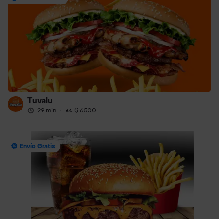
Tuvalu
29 min
·
$ 6500
Envío Gratis