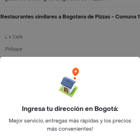
Restaurantes similares a Bogotana de Pizzas - Comuna 1
L´s Café
Philippe
Baskin Robbins
La Cesta
Mercari - Postres
Myriam Camhi Co
Ingresa tu dirección en Bogotá:
Magnifique
Mejor servicio, entregas más rápidas y los precios
Empanaditas de Pipian - Empanadas
más convenientes!
Desayunadero de la 42