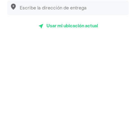
Luisa Postres
Sopitas y Frijoladas
Usar mi ubicación actual
Subway
En los mas de 22 opiniones de clientes de Rappi fueron
realizadas pidiendo a domicilio de Bogotana de Pizzas
en Cartago y lo calificaron con un promedio de 4.5 sobre
un máximo de 5.
Del total de Restaurantes, Bogotana de Pizzas es uno de
los más importantes en Cartago con 4.5 de rating sobre
un máximo de 5.
Top Marcas y Cadenas de Restaurantes