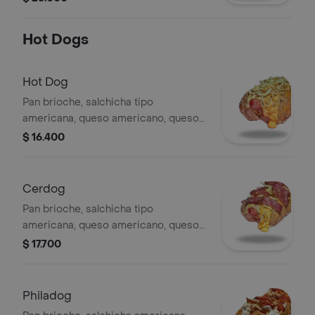
Hot Dogs
Hot Dog
Pan brioche, salchicha tipo
americana, queso americano, queso
cheddar, salsa de la casa, salsa de
$ 16.400
tomate, ripio.
Cerdog
Pan brioche, salchicha tipo
americana, queso americano, queso
cheddar, salsa de la casa, salsa de
$ 17.700
tomate, ripio, tocineta.
Philadog