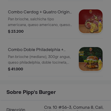
Combo Cerdog + Quatro Original
400ML
Pan brioche, salchicha tipo
americana, queso americano, queso
cheddar, salsa de la casa, salsa de
$ 23.200
tomate, ripio, tocineta. + Gaseosa
Combo Doble Philadelphia +
Quatro Original 400ML
Pan brioche (mediano), 300gr angus,
queso philadelphia, doble tocineta,
lechuga, salsa bbq, salsa de la casa. +
$ 41.000
Gaseosa
Sobre Pipp's Burger
Cra. 10 #56-3, Comuna 8, Cali,
Dirección