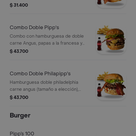
cola cero 250ml.
$ 31.400
Combo Doble Pipp's
Combo con hamburguesa de doble
carne Angus, papas a la francesa y
Coca Cola Zero 250ml.
$ 43.700
Combo Doble Philapipp's
Hamburguesa doble philadelphia
carne angus (tamaño a elección),
papas a la francesa, coca cola cero
$ 43.700
250ml.
Burger
Pipp’s 100