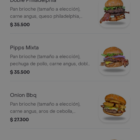
Doble Philadelphia
Pan brioche (tamaño a elección),
carne angus, queso philadelphia,
doble tocineta, lechuga, salsa bbq,
$ 35.500
salsa de la casa.
Pipps Mixta
Pan brioche (tamaño a elección),
pechuga de pollo, carne angus, doble
queso americano, tocineta, cebolla,
$ 35.500
tomate, lechuga, salsa pipps.
Onion Bbq
Pan brioche (tamaño a elección),
carne angus, aros de cebolla,
pepinillos, doble tocineta, queso
$ 27.300
americano, queso mozzarella, salsa
pipps, bbq.