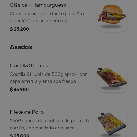
Clásica - Hamburguesa
Carne angus, pan brioche (tamaño a
elección), queso americano,
pepinillos, cebolla, tocineta, salsa de
$ 23.200
tomate, mostaza.
Asados
Costilla St Luois
Costilla St Luois de 500g aprox., con
papa amarilla y ensalada fresca.
$ 45.900
Filete de Pollo
250Gr aprox de pechuga de pollo a la
parrilla, acompañado con papa
amarilla y ensalada.
$ 25.000