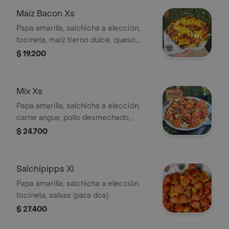
Maíz Bacon Xs
Papa amarilla, salchicha a elección,
tocineta, maiz tierno dulce, queso,
salsas (personal)
$ 19.200
Mix Xs
Papa amarilla, salchicha a elección,
carne angus, pollo desmechado,
tocineta y salsas personales sobre
$ 24.700
patacones.
Salchipipps Xl
Papa amarilla, salchicha a elección.
tocineta, salsas (para dos)
$ 27.400