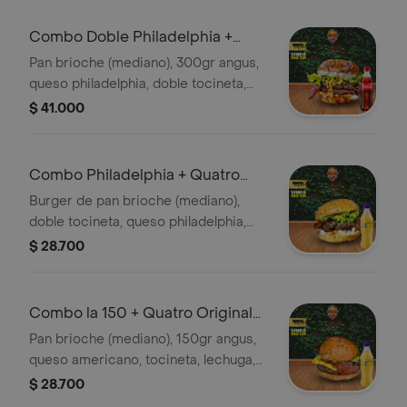
Combo Doble Philadelphia +
Coca Cola Original 400 ml
Pan brioche (mediano), 300gr angus,
queso philadelphia, doble tocineta,
lechuga, salsa bbq, salsa de la casa. +
$ 41.000
Gaseosa
Combo Philadelphia + Quatro
Original 400ML
Burger de pan brioche (mediano),
doble tocineta, queso philadelphia,
150gr carne angus, lechuga, bbq,
$ 28.700
salsa de la casa. + Gaseosa
Combo la 150 + Quatro Original
400ML
Pan brioche (mediano), 150gr angus,
queso americano, tocineta, lechuga,
cebola, tomate, salsa de la casa. +
$ 28.700
Gaseosa