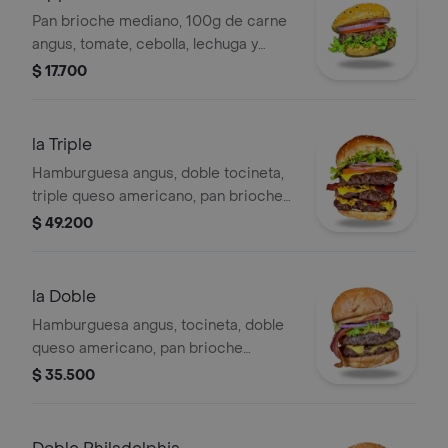
Pan brioche mediano, 100g de carne
angus, tomate, cebolla, lechuga y
salsa de la casa.
$ 17.700
la Triple
Hamburguesa angus, doble tocineta,
triple queso americano, pan brioche
(tamaño a elección), tomate, cebolla,
$ 49.200
lechuga y salsa de la casa.
la Doble
Hamburguesa angus, tocineta, doble
queso americano, pan brioche
(tamaño a elección), tomate, cebolla,
$ 35.500
lechuga y salsa de la casa.