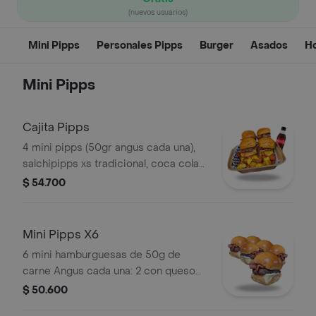
(nuevos usuarios)
Mini Pipps
Personales Pipps
Burger
Asados
H
Mini Pipps
Cajita Pipps
4 mini pipps (50gr angus cada una),
salchipipps xs tradicional, coca cola
cero 250ml
$ 54.700
Mini Pipps X6
6 mini hamburguesas de 50g de
carne Angus cada una: 2 con queso
Philadelphia y 4 con queso americano,
$ 50.600
acompañadas de tocineta.