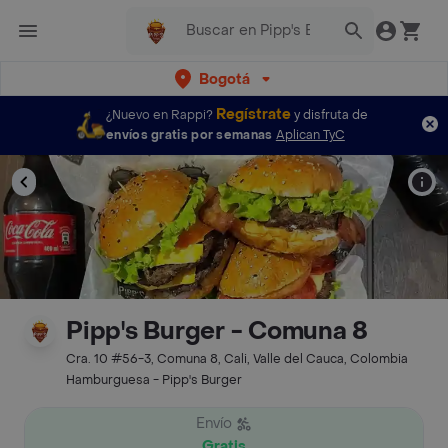
Bogotá
Regístrate
¿Nuevo en Rappi?
y disfruta de
envíos gratis por semanas
Aplican TyC
Pipp's Burger - Comuna 8
Cra. 10 #56-3, Comuna 8, Cali, Valle del Cauca, Colombia
Hamburguesa - Pipp's Burger
Envío
Gratis