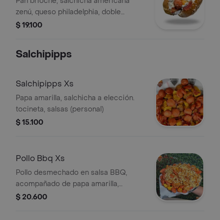
Pan brioche, salchicha americana
zenú, queso philadelphia, doble
tocineta, salsa bbq, salsa de la casa,
$ 19.100
ripio.
Salchipipps
Salchipipps Xs
Papa amarilla, salchicha a elección.
tocineta, salsas (personal)
$ 15.100
Pollo Bbq Xs
Pollo desmechado en salsa BBQ,
acompañado de papa amarilla,
salchicha a elección y ripio de papa.
$ 20.600
Tamaño personal.