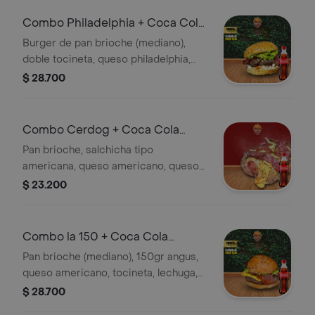
Combo Philadelphia + Coca Cola
Original 400 ml
Burger de pan brioche (mediano),
doble tocineta, queso philadelphia,
150gr carne angus, lechuga, bbq,
$ 28.700
salsa de la casa. + Gaseosa
Combo Cerdog + Coca Cola
Original 400 ml
Pan brioche, salchicha tipo
americana, queso americano, queso
cheddar, salsa de la casa, salsa de
$ 23.200
tomate, ripio, tocineta. + Gaseosa
Combo la 150 + Coca Cola
Original 400 ml
Pan brioche (mediano), 150gr angus,
queso americano, tocineta, lechuga,
cebola, tomate, salsa de la casa. +
$ 28.700
Gaseosa