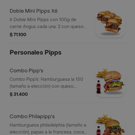
Doble Mini Pipps X6
6 Doble Mini Pipps con 100g de
carne Angus cada una: 2 con queso
Philadelphia y 4 con queso americano.
$ 71.100
Personales Pipps
Combo Pipp's
Combo Pipp's: Hamburguesa la 150
(tamaño a elección) con queso,
tocino, lechuga, tomate y cebolla,
$ 31.400
papas a la francesa y Coca Cola Zero
250ml.
Combo Philapipp's
Hamburguesa philadelphia (tamaño a
elección), papas a la francesa, coca