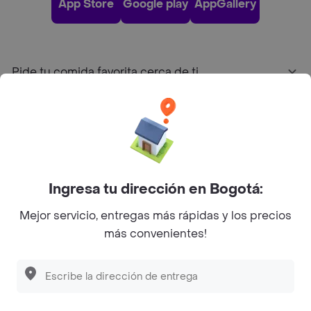
App Store
Google play
AppGallery
Pide tu comida favorita cerca de ti
Categorías
Únete a Rappi
Ingresa tu dirección en Bogotá:
Sobre Rappi
Mejor servicio, entregas más rápidas y los precios
más convenientes!
Facebook
Twitter
Instagram
©
2026
Rappi Inc. All rights reserved.