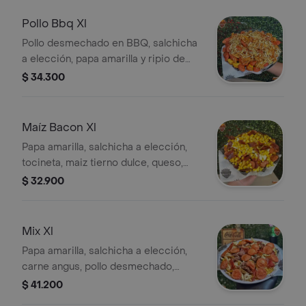
Pollo Bbq Xl
Pollo desmechado en BBQ, salchicha
a elección, papa amarilla y ripio de
papa. Porción para dos personas.
$ 34.300
Maíz Bacon Xl
Papa amarilla, salchicha a elección,
tocineta, maiz tierno dulce, queso,
salsas (para dos)
$ 32.900
Mix Xl
Papa amarilla, salchicha a elección,
carne angus, pollo desmechado,
tocineta y salsas. Porción para dos.
$ 41.200