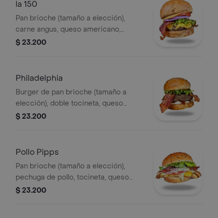
la 150
Pan brioche (tamaño a elección),
carne angus, queso americano,
tocineta, lechuga, cebola, tomate,
$ 23.200
salsa de la casa.
Philadelphia
Burger de pan brioche (tamaño a
elección), doble tocineta, queso
philadelphia, carne carne angus,
$ 23.200
lechuga, bbq, salsa de la casa.
Pollo Pipps
Pan brioche (tamaño a elección),
pechuga de pollo, tocineta, queso
americano, lechuga, cebolla, tomate,
$ 23.200
salsa pipps, salsa verde.