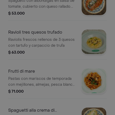
Spaguetti con albóndigas en salsa de
tomate, cubierto con queso rallado.
Porción personal.
$ 53.000
Ravioli tres quesos trufado
Raviolis frescos rellenos de 3 quesos
con tartufo y carpaccio de trufa
$ 63.000
Frutti di mare
Pastas con mariscos de temporada
con mejillones, almejas, pesca blanca
y calamares.
$ 71.000
Spaguetti alla crema di