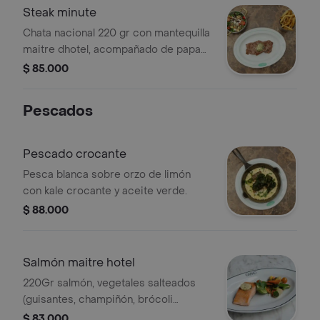
Steak minute
Chata nacional 220 gr con mantequilla
maitre dhotel, acompañado de papas
a la francesa y ensalada de la casa.
$ 85.000
Pescados
Pescado crocante
Pesca blanca sobre orzo de limón
con kale crocante y aceite verde.
$ 88.000
Salmón maitre hotel
220Gr salmón, vegetales salteados
(guisantes, champiñón, brócoli
zanahoria baby, zucchini y tomate
$ 83.000