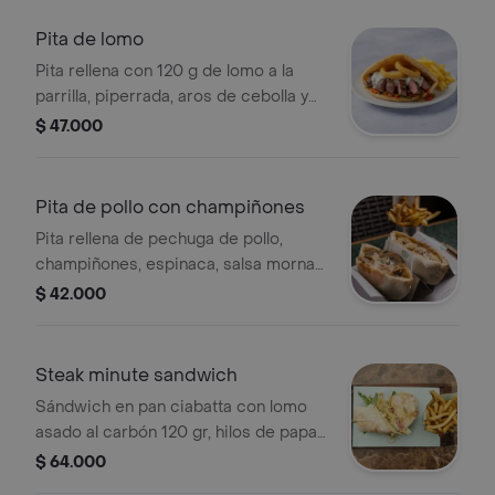
Pita de lomo
Pita rellena con 120 g de lomo a la
parrilla, piperrada, aros de cebolla y
salsa de queso azul. Acompañada de
$ 47.000
papas a la francesa.
Pita de pollo con champiñones
Pita rellena de pechuga de pollo,
champiñones, espinaca, salsa mornay
y queso, acompañada de papas a la
$ 42.000
francesa.
Steak minute sandwich
Sándwich en pan ciabatta con lomo
asado al carbón 120 gr, hilos de papa
crocante, cebolla caramelizada, gravy
$ 64.000
y queso mozzarella.