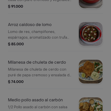
de temporada salteados.
$ 91.000
Arroz caldoso de lomo
Lomo de res, champiñones,
espárragos, aromatizado con trufa
blanca.
$ 85.000
Milanesa de chuleta de cerdo
Milanesa de chuleta de cerdo con
puré de papa cremoso y ensalada de
la casa.
$ 74.000
Medio pollo asado al carbón
1/2 Pollo asado al carbón con salsa