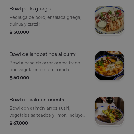
Bowl pollo griego
Pechuga de pollo, ensalada griega,
quinua y tzatziki
$ 50.000
Bowl de langostinos al curry
Bowl a base de arroz aromatizado
con vegetales de temporada
salteados, mango, maní, salsa de curry
$ 60.000
de la casa, langostinos y coco.
Bowl de salmón oriental
Bowl con salmón, arroz sushi,
vegetales salteados y limón. Incluye
salsa aparte.
$ 67.000