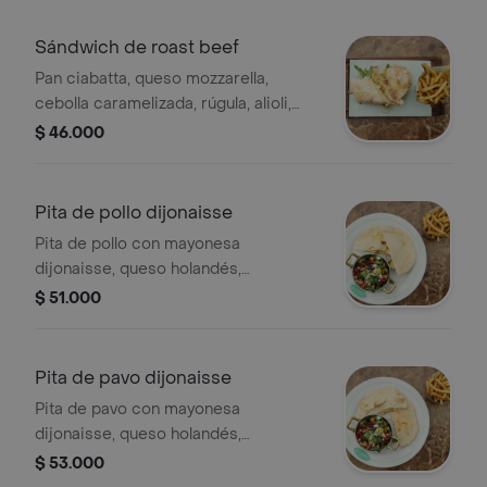
Sándwich de roast beef
Pan ciabatta, queso mozzarella,
cebolla caramelizada, rúgula, alioli,
dijon y papas a la francesa.
$ 46.000
Pita de pollo dijonaisse
Pita de pollo con mayonesa
dijonaisse, queso holandés,
acompañado de papas a la francesa y
$ 51.000
ensalada de la casa.
Pita de pavo dijonaisse
Pita de pavo con mayonesa
dijonaisse, queso holandés,
acompañado de papas a la francesa y
$ 53.000
ensalada de la casa.