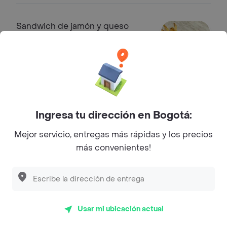
Sandwich de jamón y queso
En pan brioche con jamón york y
papas a la francesa.
$ 41.000
Pizzas
Ingresa tu dirección en Bogotá:
Pizza margarita stracciatella
Mejor servicio, entregas más rápidas y los precios
Pizza mediana de 6 porciones con
más convenientes!
mozzarella y stracciatella, decorada
con albahaca fresca.
$ 47.000
Pizza straciatella y duraznos
Usar mi ubicación actual
asados
Pizza mediana de 6 porciones con