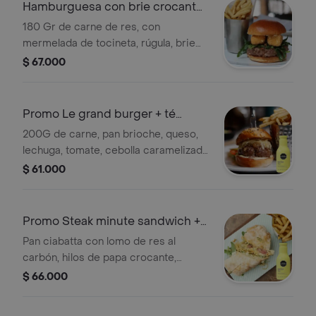
Hamburguesa con brie crocante
trufado
180 Gr de carne de res, con
mermelada de tocineta, rúgula, brie
crocante y aceite de trufa
$ 67.000
Promo Le grand burger + té
hatsu
200G de carne, pan brioche, queso,
lechuga, tomate, cebolla caramelizada
y pepinillos acompañado de un té
$ 61.000
hatsu
Promo Steak minute sandwich +
Té Hatsu
Pan ciabatta con lomo de res al
carbón, hilos de papa crocante,
cebolla caramelizada, demiglace y
$ 66.000
queso fundido acompañado de té
Hatsu