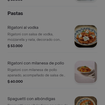
uvalina).
Pastas
Rigatoni al vodka
Rigatoni con salsa de vodka,
mozzarella y nata, decorado con
albahaca y hojuelas de chile.
$ 53.000
Rigatoni con milanesa de pollo
Rigatoni con milanesa de pollo
apanado, acompañado de salsa de
tomate.
$ 60.000
Spaguetti con albóndigas