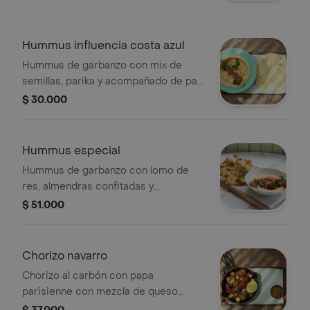
Hummus influencia costa azul
Hummus de garbanzo con mix de
semillas, parika y acompañado de pan
pita.
$ 30.000
Hummus especial
Hummus de garbanzo con lomo de
res, almendras confitadas y
acompañado de pan pita.
$ 51.000
Chorizo navarro
Chorizo al carbón con papa
parisienne con mezcla de queso
crema, espinaca, condimentos de la