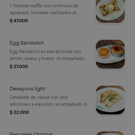
1 Tostada waffle con cremoso de
aguacate, tomates rostizados al
carbón, huevo pochado y queso
$ 47.000
campesino.
Egg Sándwich
Egg Sándwich en pan brioche con
jamón, queso y huevo. Acompañado
de una porción de frutas frescas.
$ 37.000
Desayuno light
Omelette de claras con dos
adiciones a elección, acompañado de
pan de avena y microgreens.
$ 32.000
Pancakes Original