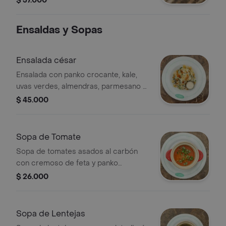
$ 37.000
casa, pechuga de pollo deshuesada,
cebolla, pionono salado, tomates,
Ensaldas y Sopas
cebollas al carbón y chimichurri.
Ensalada césar
Ensalada con panko crocante, kale,
uvas verdes, almendras, parmesano y
vinagreta de anchoas.
$ 45.000
Sopa de Tomate
Sopa de tomates asados al carbón
con cremoso de feta y panko
crocante.
$ 26.000
Sopa de Lentejas