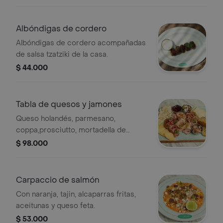
pita de la casa
Albóndigas de cordero
Albóndigas de cordero acompañadas
de salsa tzatziki de la casa.
$ 44.000
Tabla de quesos y jamones
Queso holandés, parmesano,
coppa,prosciutto, mortadella de
pistachio, aceitunas, confitura y pan
$ 98.000
pita.
Carpaccio de salmón
Con naranja, tajin, alcaparras fritas,
aceitunas y queso feta.
$ 53.000