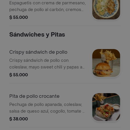
parmigiano
Espaguetis con crema de parmesano,
pechuga de pollo al carbón, cremoso
de parma de la casa y pimienta
$ 55.000
rosada.
Sándwiches y Pitas
Crispy sándwich de pollo
Crispy sándwich de pollo con
coleslaw, mayo sweet chili y papas a
la francesa.
$ 55.000
Pita de pollo crocante
Pechuga de pollo apanada, coleslaw,
salsa de queso azul, cogollo, tomate y
papas a la francesa.
$ 38.000