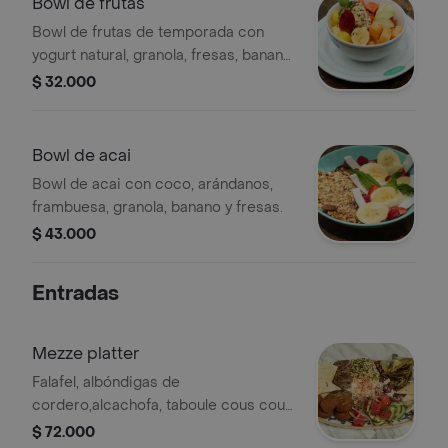
Bowl de frutas
Bowl de frutas de temporada con
yogurt natural, granola, fresas, banano,
piña, melón y manzana.
$ 32.000
Bowl de acai
Bowl de acai con coco, arándanos,
frambuesa, granola, banano y fresas.
$ 43.000
Entradas
Mezze platter
Falafel, albóndigas de
cordero,alcachofa, taboule cous cous,
hummus, aceitunas marinadas y pan
$ 72.000