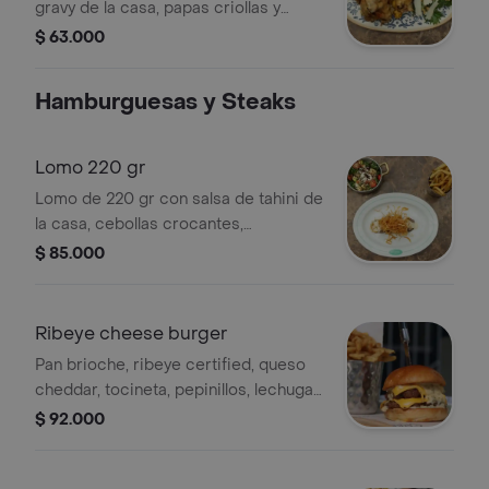
gravy de la casa, papas criollas y
ensalada del día.
$ 63.000
Hamburguesas y Steaks
Lomo 220 gr
Lomo de 220 gr con salsa de tahini de
la casa, cebollas crocantes,
acompañado de papas a la francesa y
$ 85.000
ensalada del día.
Ribeye cheese burger
Pan brioche, ribeye certified, queso
cheddar, tocineta, pepinillos, lechuga
y tomate. acompañada de papas a la
$ 92.000
francesas