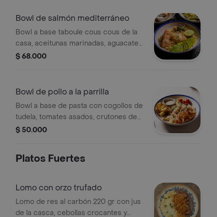
Bowl de salmón mediterráneo
Bowl a base taboule cous cous de la
casa, aceitunas marinadas, aguacate,
hummus, queso feta y salmón.
$ 68.000
Bowl de pollo a la parrilla
Bowl a base de pasta con cogollos de
tudela, tomates asados, crutones de
focaccia, tocineta crocante,
$ 50.000
parmesano, aderezo césar de la casa
y pollo a la parrilla.
Platos Fuertes
Lomo con orzo trufado
Lomo de res al carbón 220 gr con jus
de la casca, cebollas crocantes y