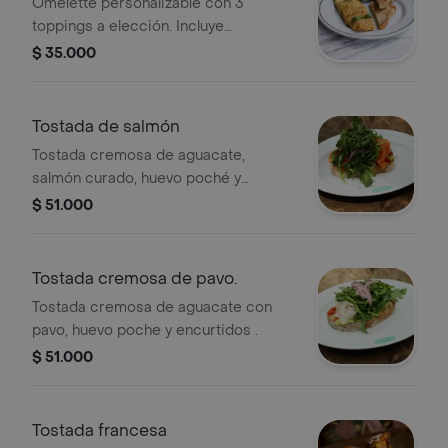
Omelette personalizable con 3
toppings a elección. Incluye
acompañamiento de pan tostado.
$ 35.000
Tostada de salmón
Tostada cremosa de aguacate,
salmón curado, huevo poché y
encurtidos.
$ 51.000
Tostada cremosa de pavo.
Tostada cremosa de aguacate con
pavo, huevo poche y encurtidos .
$ 51.000
Tostada francesa