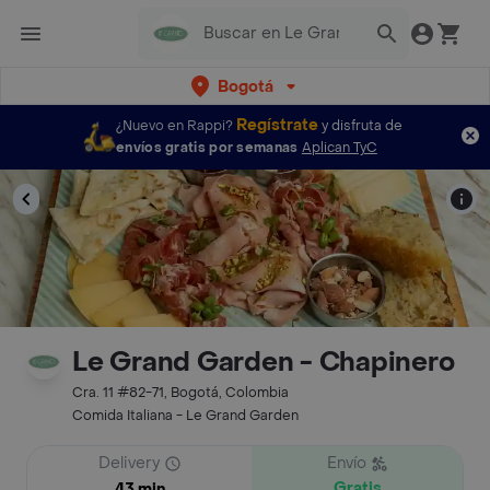
Bogotá
Regístrate
¿Nuevo en Rappi?
y disfruta de
envíos gratis por semanas
Aplican TyC
Le Grand Garden - Chapinero
Cra. 11 #82-71, Bogotá, Colombia
Comida Italiana - Le Grand Garden
Delivery
Envío
Gratis
43 min