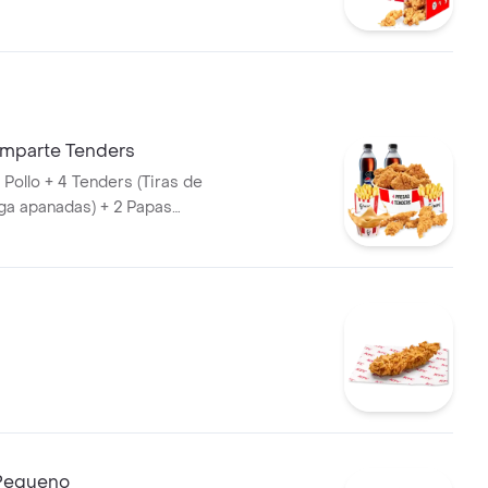
 Papa Pequeña + 1 Gaseosa
omparte Tenders
Pollo + 4 Tenders (Tiras de
ga apanadas) + 2 Papas
1 Balde de Salsa 100g + 2
et 400 ml
Pequeno