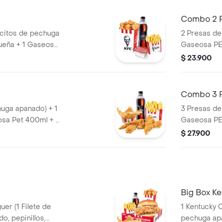
Combo 2 
citos de pechuga
2 Presas de
ueña + 1 Gaseosa
Gaseosa PE
e Salsa BBQ
$ 23.900
Combo 3 
huga apanado) + 1
3 Presas de
sa Pet 400ml + 1
Gaseosa PE
$ 27.900
Big Box K
er (1 Filete de
1 Kentucky Coron
o, pepinillos,
pechuga apanado, Ensalada Coleslaw,