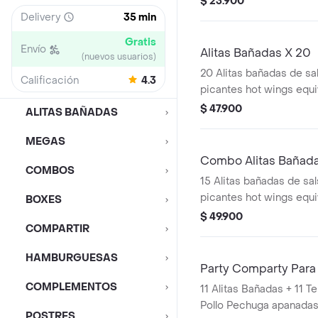
$ 23.900
Delivery
35 min
Gratis
Envío
Alitas Bañadas X 20
(nuevos usuarios)
20 Alitas bañadas de sal
Calificación
4.3
picantes hot wings equi
de ala)
$ 47.900
ALITAS BAÑADAS
MEGAS
Combo Alitas Bañada
COMBOS
15 Alitas bañadas de sals
picantes hot wings equi
BOXES
de ala) + 2 Papa Pequeñ
$ 49.900
COMPARTIR
HAMBURGUESAS
Party Comparty Para
COMPLEMENTOS
11 Alitas Bañadas + 11 Tenders (Tiras de
Pollo Pechuga apanadas
POSTRES