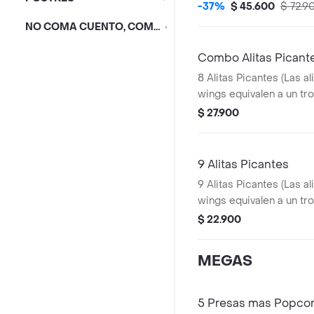
Pequeñas + 1 Balde
-37%
$ 45.600
$ 72.9
NO COMA CUENTO, COMA DESCUENTO
Combo Alitas Picant
8 Alitas Picantes (Las al
wings equivalen a un tro
Papa Pequeña + 1 Gase
$ 27.900
1 Blister de Salsa BBQ
9 Alitas Picantes
9 Alitas Picantes (Las al
wings equivalen a un tro
$ 22.900
MEGAS
5 Presas mas Popco