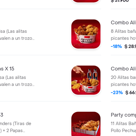
$ 37.900
Combo Ali
sa (Las alitas
8 Alitas bañ
valen a un trozo
picantes ho
de ala) + 1
-18%
$ 28
s X 15
Combo Ali
a (Las alitas
20 Alitas ba
valen a un trozo
picantes ho
a + 2 Gaseosa Pet
de ala) + 3
-23%
$ 66
lts
 3
Party com
11 Alitas Ba
) + 2 Papas
Pollo Pechu