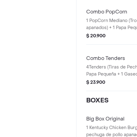
Combo PopCorn
1 PopCorn Mediano (Tro
apanados) + 1 Papa Peq
PET 400ml + 1 Blister d
$ 20.900
Combo Tenders
4Tenders (Tiras de Pec
Papa Pequeña + 1 Gaseo
Balde de Salsa 100g
$ 23.900
BOXES
Big Box Original
1 Kentucky Chicken Burgu
pechuga de pollo apanad