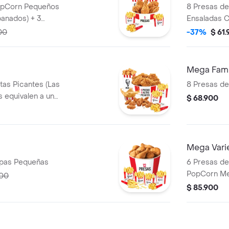
8 Presas de
panados) + 3
Ensaladas C
Gaseosa 1,5
00
-37%
$ 61
Mega Fami
itas Picantes (Las
8 Presas de
s equivalen a un
$ 68.900
rn Mediano (Trozos
+ 3 Papas
Salsa 100g
Mega Vari
resas + 6 Papas Pequeñas
6 Presas de 
PopCorn Me
200
apanados) +
$ 85.900
Pechuga ap
2 Sudaes de
100g