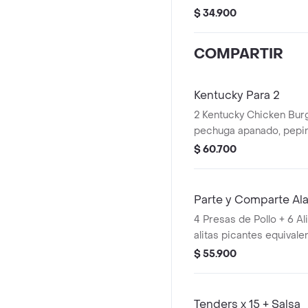
mayonesa premium y man
$ 34.900
PopCorn Peq + 1 Papa P
Pet 400ml + 1 Balde de
COMPARTIR
Kentucky Para 2
2 Kentucky Chicken Burg
pechuga apanado, pepinillos, mayonesa
premium y mantequilla) 
$ 60.700
Pequeñas + 2 Gaseosas
Avalancha Oreo
Parte y Comparte Al
4 Presas de Pollo + 6 Al
alitas picantes equivalen
+ 2 Papas Pequeñas + 2
$ 55.900
400ml + 1 Balde de Sal
Tenders x 15 + Salsa