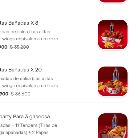
tas Bañadas X 8
adas de salsa (Las alitas
t wings equivalen a un trozo
 Papa Pequeña + 1 Gaseosa Pet
.900
$ 35.200
tas Bañadas X 20
ñadas de salsa (Las alitas
t wings equivalen a un trozo
 Papa Pequeña + 1 Gaseosa 1,5
.900
$ 86.600
party Para 3 gaseosa
ñadas + 11 Tenders (Tiras de
ga apanadas) + 2 Papas