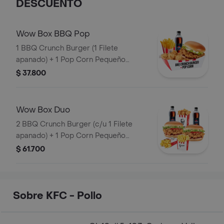
DESCUENTO
Wow Box BBQ Pop
1 BBQ Crunch Burger (1 Filete
apanado) + 1 Pop Corn Pequeño
(Trocitos de pechuga pollo apanados)
$ 37.800
+ 1 Papa Pequeña + 1 Gaseosa PET
400ml
Wow Box Duo
2 BBQ Crunch Burger (c/u 1 Filete
apanado) + 1 Pop Corn Pequeño
(Trocitos de pechuga apanados) + 2
$ 61.700
Papa Pequeña + 2 Gaseosas PET
400ml
Sobre KFC - Pollo