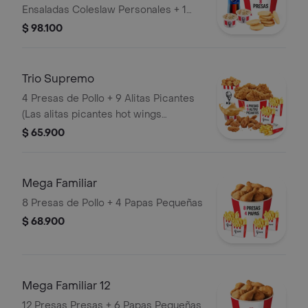
Ensaladas Coleslaw Personales + 1
Gaseosa 1,5 Litros
$ 98.100
Trio Supremo
4 Presas de Pollo + 9 Alitas Picantes
(Las alitas picantes hot wings
equivalen a un trozo de ala) + 1
$ 65.900
PopCorn Mediano (Trozos de
pechuga apanados) + 3 Papas
Pequeñas + 1 Balde de Salsa 100g
Mega Familiar
8 Presas de Pollo + 4 Papas Pequeñas
$ 68.900
Mega Familiar 12
12 Presas Presas + 6 Papas Pequeñas