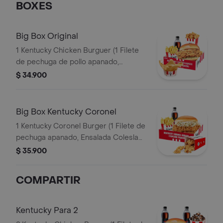
BOXES
Big Box Original
1 Kentucky Chicken Burguer (1 Filete
de pechuga de pollo apanado,
pepinillos, mayonesa premium y
$ 34.900
mantequilla) + 1 PopCorn Peq + 1 Papa
Peq + 1 Gaseosa Pet 400ml + 1 Balde
de Salsa 100g
Big Box Kentucky Coronel
1 Kentucky Coronel Burger (1 Filete de
pechuga apanado, Ensalada Coleslaw,
BBQ y mantequilla) + 1 Pop Corn
$ 35.900
Pequeño+ 1 Papa Pequeña + 1
Gaseosa PET 400ml
COMPARTIR
Kentucky Para 2