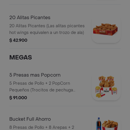
20 Alitas Picantes
20 Alitas Picantes (Las alitas picantes
hot wings equivalen a un trozo de ala)
$ 42.900
MEGAS
5 Presas mas Popcorn
5 Presas de Pollo + 2 PopCorn
Pequeños (Trocitos de pechuga
apanados) + 3 Papas Pequeñas
$ 91.000
Bucket Full Ahorro
8 Presas de Pollo + 8 Arepas + 2