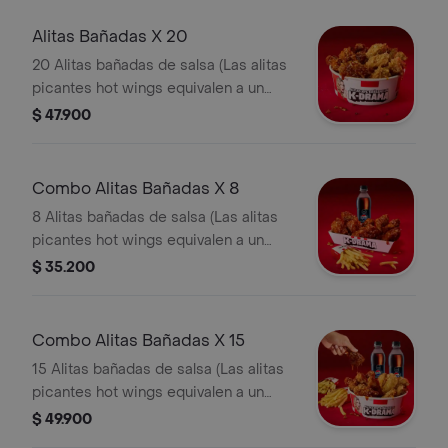
Alitas Bañadas X 20
20 Alitas bañadas de salsa (Las alitas
picantes hot wings equivalen a un
trozo de ala)
$ 47.900
Combo Alitas Bañadas X 8
8 Alitas bañadas de salsa (Las alitas
picantes hot wings equivalen a un
trozo de ala) + 1 Papa Pequeña + 1
$ 35.200
Gaseosa Pet
Combo Alitas Bañadas X 15
15 Alitas bañadas de salsa (Las alitas
picantes hot wings equivalen a un
trozo de ala) + 2 Papa Pequeña + 2
$ 49.900
Gaseosa Pet