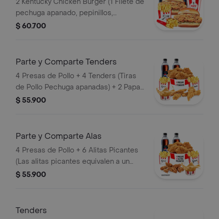
2 Kentucky Chicken Burger (1 Filete de
pechuga apanado, pepinillos,
mayonesa premium y mantequilla) + 2
$ 60.700
Papas Pequeñas + 2 Gaseosas PET
400ml + 1 Avalancha Oreo
Parte y Comparte Tenders
4 Presas de Pollo + 4 Tenders (Tiras
de Pollo Pechuga apanadas) + 2 Papas
Pequeñas + 1 Balde de Salsa 100g + 2
$ 55.900
Gaseosas Pet 400 ml
Parte y Comparte Alas
4 Presas de Pollo + 6 Alitas Picantes
(Las alitas picantes equivalen a un
trozo de ala) + 2 Papas Pequeñas + 2
$ 55.900
Gaseosas Pet 400ml + 1 Balde de
Salsa 100g
Tenders