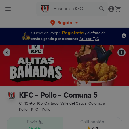
Bogotá
Regístrate
¿Nuevo en Rappi?
y disfruta de
envíos gratis por semanas
Aplican TyC
KFC - Pollo - Comuna 5
Cl. 10 #5-103, Cartago, Valle del Cauca, Colombia
Pollo - KFC - Pollo
Envío
Calificación
Gratis
4.4