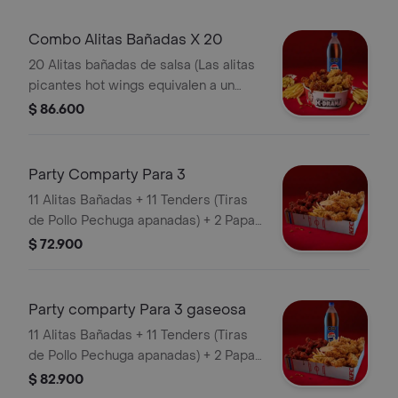
Combo Alitas Bañadas X 20
20 Alitas bañadas de salsa (Las alitas
picantes hot wings equivalen a un
trozo de ala) + 3 Papa Pequeña + 1
$ 86.600
Gaseosa 1,5 lts
Party Comparty Para 3
11 Alitas Bañadas + 11 Tenders (Tiras
de Pollo Pechuga apanadas) + 2 Papas
Pequeñas + 1 Balde de Salsa 100g
$ 72.900
Party comparty Para 3 gaseosa
11 Alitas Bañadas + 11 Tenders (Tiras
de Pollo Pechuga apanadas) + 2 Papas
Pequeñas + 1 Balde de Salsa 100g + 1
$ 82.900
Gaseosa 1,5 lts