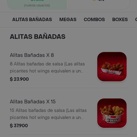
(nuevos usuarios)
ALITAS BAÑADAS
MEGAS
COMBOS
BOXES
ALITAS BAÑADAS
Alitas Bañadas X 8
8 Alitas bañadas de salsa (Las alitas
picantes hot wings equivalen a un
trozo de ala)
$ 23.900
Alitas Bañadas X 15
15 Alitas bañadas de salsa (Las alitas
picantes hot wings equivalen a un
trozo de ala)
$ 37.900