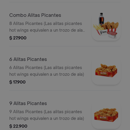
Combo Alitas Picantes
8 Alitas Picantes (Las alitas picantes
hot wings equivalen a un trozo de ala)
+ 1 Papa Pequeña + 1 Gaseosa PET
$ 27.900
400ml + + 1 Blister de Salsa BBQ
6 Alitas Picantes
6 Alitas Picantes (Las alitas picantes
hot wings equivalen a un trozo de ala)
$ 17.900
9 Alitas Picantes
9 Alitas Picantes (Las alitas picantes
hot wings equivalen a un trozo de ala)
$ 22.900