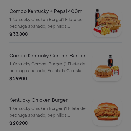
Combo Kentucky + Pepsi 400ml
1 Kentucky Chicken Burge(1 Filete de
pechuga apanado, pepinillos,
mayonesa premium y mantequilla) + 1
$ 33.800
Papa Pequeña + 1 Gaseosa PET
400ml + 1 Balde de Salsa 100g
Combo Kentucky Coronel Burger
1 Kentucky Coronel Burger (1 Filete de
pechuga apanado, Ensalada Coleslaw,
BBQ y mantequilla) + 1 Papa Pequeña
$ 29.900
+ 1 Gaseosa PET 400ml
Kentucky Chicken Burger
1 Kentucky Chicken Burger (1 Filete de
pechuga apanado, pepinillos,
mayonesa premium y mantequilla)
$ 20.900