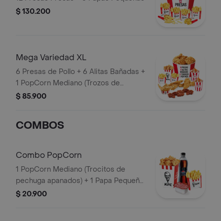
$ 130.200
Mega Variedad XL
6 Presas de Pollo + 6 Alitas Bañadas +
1 PopCorn Mediano (Trozos de
pechuga apanados) + 4 Tenders (Tiras
$ 85.900
de Pollo Pechuga apanadas) + 2 Papas
Pequeñas + 2 Sudaes de Arequipe + 1
COMBOS
Balde de Salsa 100g
Combo PopCorn
1 PopCorn Mediano (Trocitos de
pechuga apanados) + 1 Papa Pequeña
+ 1 Gaseosa PET 400ml + 1 Blister de
$ 20.900
Salsa BBQ