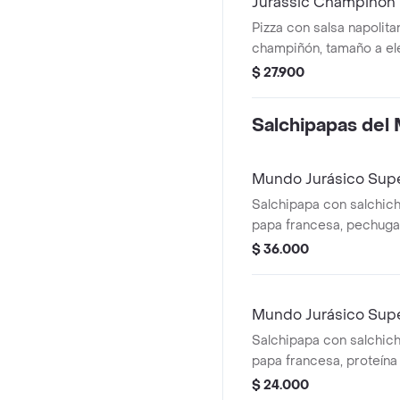
Jurassic Champiñón
Pizza con salsa napolita
champiñón, tamaño a ele
$ 27.900
Salchipapas del
Mundo Jurásico Supe
Salchipapa con salchic
papa francesa, pechuga,
lechuga, queso costeño,
$ 36.000
y bañada en queso ched
personas.
Mundo Jurásico Supe
Salchipapa con salchic
papa francesa, proteína 
queso costeño y salsa d
$ 24.000