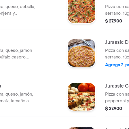
na, queso, cebolla,
Pizza con s
enjena y
serrano, rú
gir.
elegir.
$ 27.900
Jurassic 
ana, queso, jamón
Pizza con s
búfalo casero,
serrano, rú
ño a elegir.
elegir.
Agrega 2, p
s
Jurassic 
na, queso, jamón,
Pizza con sa
maíz, tamaño a
pepperoni y
$ 27.900