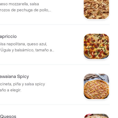
ueso mozzarella, salsa
trozos de pechuga de pollo,
 especias.
apriccio
lsa napolitana, queso azul,
rÚgula y balsámico, tamaño a
Hawaiana Spicy
cineta, piña y salsa spicy
ño a elegir.
4 Quesos