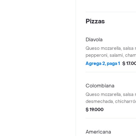
Pizzas
Diavola
Queso mozarella, salsa 
pepperoni, salami, cha
Agrega 2, paga 1
$ 17.0
Colombiana
Queso mozarella, salsa 
desmechada, chicharró
tocineta, maiz.
$ 19.000
Americana