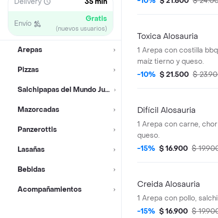
-10%
$ 21.600
$ 24.0
Delivery
35 min
Gratis
Envío
(nuevos usuarios)
Toxica Alosauria
Arepas
1 Arepa con costilla bbq
maíz tierno y queso.
Pizzas
-10%
$ 21.500
$ 23.9
Salchipapas del Mundo Jurásico
Mazorcadas
Difícil Alosauria
1 Arepa con carne, chori
Panzerottis
queso.
-15%
$ 16.900
$ 19.90
Lasañas
Bebidas
Creida Alosauria
Acompañamientos
1 Arepa con pollo, salch
-15%
$ 16.900
$ 19.90