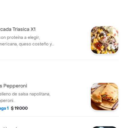
ada Triasica X1
on proteína a elegir,
mericana, queso costeño y
casa.
s Pepperoni
elleno de salsa napolitana,
peroni.
aga 1
$ 19.000