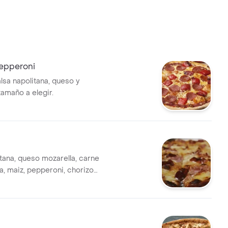
Pepperoni
lsa napolitana, queso y
tamaño a elegir.
itana, queso mozarella, carne
 maiz, pepperoni, chorizo
bolla caramelizada, pimentón,
gras, jamón, tocineta.