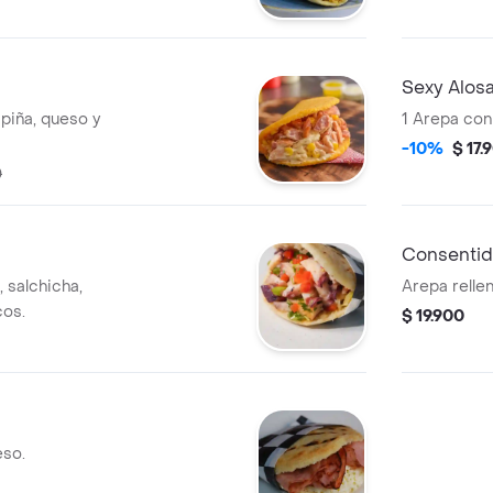
Sexy Alosa
 piña, queso y
1 Arepa con
-10%
$ 17.
0
Consentid
 salchicha,
Arepa relle
cos.
$ 19.900
eso.