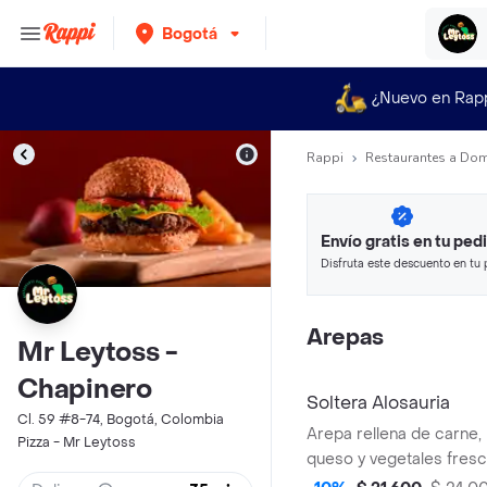
Bogotá
¿Nuevo en Rap
Rappi
Restaurantes a Dom
Envío gratis en tu ped
Disfruta este descuento en tu 
en minutos.
Arepas
Mr Leytoss -
Chapinero
Soltera Alosauria
Cl. 59 #8-74, Bogotá, Colombia
Arepa rellena de carne, 
Pizza - Mr Leytoss
queso y vegetales fresc