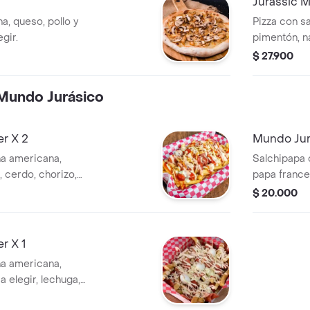
Jurassic 
na, queso, pollo y
Pizza con sa
gir.
pimentón, n
elegir.
$ 27.900
 Mundo Jurásico
r X 2
Mundo Jurá
ha americana,
Salchipapa 
 cerdo, chorizo,
papa france
 salsa de la casa
la casa.
$ 20.000
dar, para 2
r X 1
ha americana,
a elegir, lechuga,
e la casa.