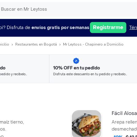
Registrarme
pi?
Disfruta de
envíos gratis por semanas
Tér
icilio
Restaurantes en Bogotá
Mr Leytoss - Chapinero a Domicilio
ido
10% OFF en tu pedido
pedido y recíbelo
Disfruta este descuento en tu pedido y recíbelo
en minutos.
Fácil Alosa
maíz tierno,
Arepa relle
os.
desmechado