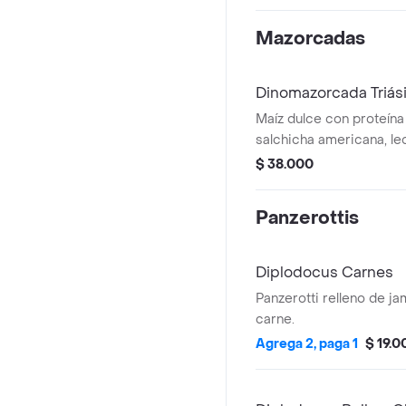
Mazorcadas
Dinomazorcada Triási
Maíz dulce con proteína 
salchicha americana, lec
casa y bañada en queso
$ 38.000
personas.
Panzerottis
Diplodocus Carnes
Panzerotti relleno de j
carne.
Agrega 2, paga 1
$ 19.0