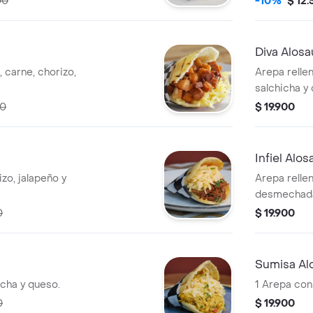
00
-10%
$ 12
Diva Alosa
, carne, chorizo,
Arepa relle
salchicha y
00
$ 19.900
Infiel Alos
zo, jalapeño y
Arepa rellen
desmechada
aguacate y c
0
$ 19.900
Sumisa Al
icha y queso.
1 Arepa con 
0
$ 19.900