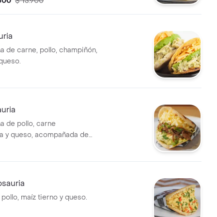
.500
$ 13.900
uria
na de carne, pollo, champiñón,
 queso.
auria
a de pollo, carne
 y queso, acompañada de
ilantro.
osauria
pollo, maíz tierno y queso.