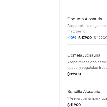
Coqueta Alosauria
Arepa rellena de jamón,
maíz tierno.
-10%
$ 17.900
$ 19.90
Gomela Alosauria
Arepa rellena con carne,
queso, y vegetales fres
$ 19.900
Sencilla Alosauria
1 Arepa con jamón y qu
$ 11.900