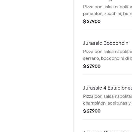
Pizza con salsa napolita
pimentón, zucchini, ber
champiñón, tamaño a ele
$ 27.900
Jurassic Bocconcini
Pizza con salsa napolit
serrano, bocconcini di 
rúgula y balsámico, tama
$ 27.900
Jurassic 4 Estacione
Pizza con salsa napolita
champiñón, aceitunas y 
elegir.
$ 27.900