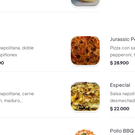
Jurassic 
napolitana, doble
Pizza con sa
mpiñones
pepperoni, 
00
$ 28.900
Especial
napolitana, carne
Salsa napol
n, maduro,
desmechada,
español, ce
$ 22.000
aceitunas ne
Pollo BBQ