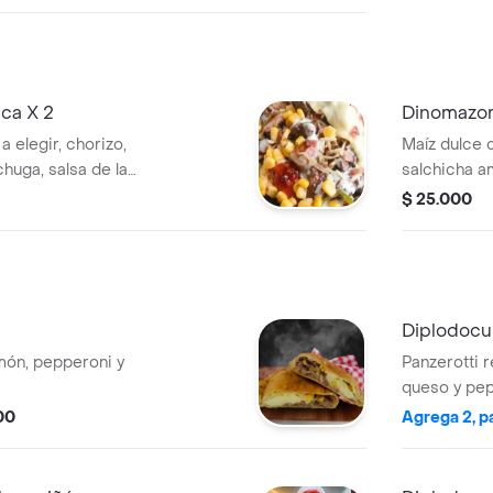
ca X 2
Dinomazorc
a elegir, chorizo,
Maíz dulce c
huga, salsa de la
salchicha a
 cheddar, para 2
salsa de la 
$ 25.000
Diplodocu
amón, pepperoni y
Panzerotti r
queso y pep
00
Agrega 2, p