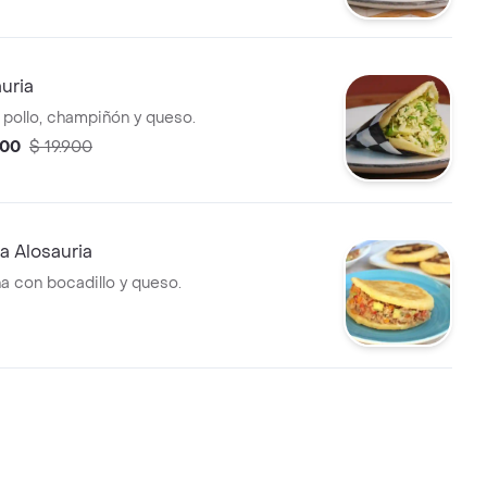
uria
 pollo, champiñón y queso.
900
$ 19.900
a Alosauria
na con bocadillo y queso.