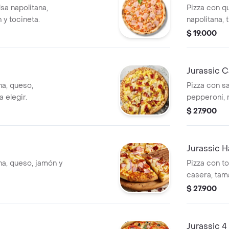
sa napolitana,
Pizza con q
 y tocineta.
napolitana, 
salsa BBQ y
$ 19.000
Jurassic C
na, queso,
Pizza con sa
 elegir.
pepperoni, 
elegir.
$ 27.900
Jurassic 
na, queso, jamón y
Pizza con to
casera, tama
$ 27.900
Jurassic 