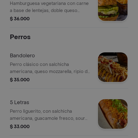
Hamburguesa vegetariana con carne
a base de lentejas, doble queso
mozzarella, guacamole, pepinillos
$ 36.000
dulces, queso crema y lechuga. no
incluye papas.
Perros
Bandolero
Perro clásico con salchicha
americana, queso mozzarella, ripio de
papa artesanal, trocitos de tocineta,
$ 35.000
salsa de queso cheddar, salsas de
tomate, mayonesa y mostaza.
5 Letras
Perro liguerito, con salchicha
americana, guacamole fresco, sour
cream, y doritos en ripio.
$ 33.000