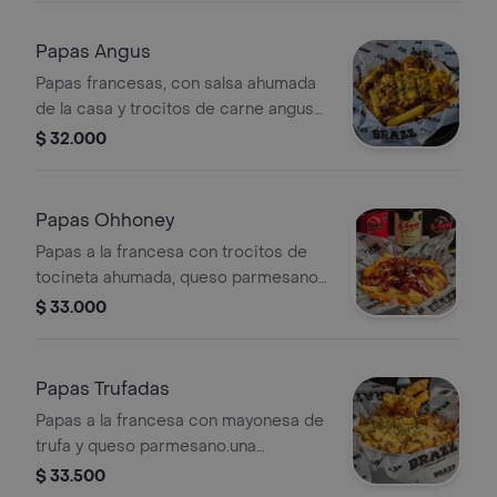
Papas Angus
Papas francesas, con salsa ahumada
de la casa y trocitos de carne angus
con queso cheddar.
$ 32.000
Papas Ohhoney
Papas a la francesa con trocitos de
tocineta ahumada, queso parmesano
y miel picante ohhoneyhothoney. una
$ 33.000
entradita ideal.
Papas Trufadas
Papas a la francesa con mayonesa de
trufa y queso parmesano.una
entradita ideal.
$ 33.500