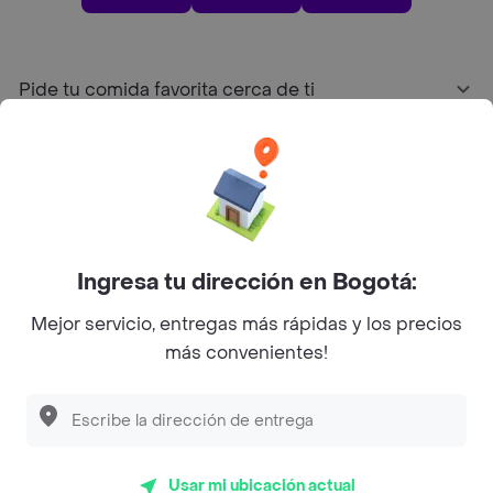
Pide tu comida favorita cerca de ti
Categorías
Únete a Rappi
Ingresa tu dirección en Bogotá:
Sobre Rappi
Mejor servicio, entregas más rápidas y los precios
más convenientes!
Facebook
Twitter
Instagram
©
2026
Rappi Inc. All rights reserved.
Usar mi ubicación actual