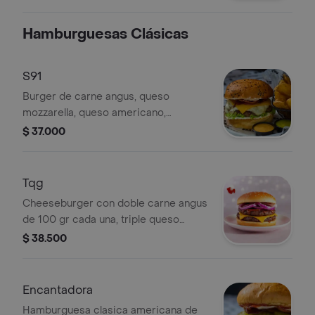
Hamburguesas Clásicas
S91
Burger de carne angus, queso
mozzarella, queso americano,
tocineta premium y crema de queso.
$ 37.000
no incluye papas
Tqg
Cheeseburger con doble carne angus
de 100 gr cada una, triple queso
americano, aros de cebolla morada y
$ 38.500
salsa ahumada. no incluye papas.
Encantadora
Hamburguesa clasica americana de