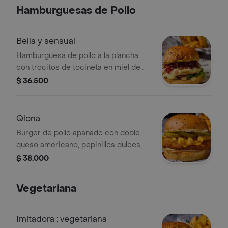
papas.
Hamburguesas de Pollo
Bella y sensual
Hamburguesa de pollo a la plancha
con trocitos de tocineta en miel de
maple, doble queso mozzarella,
$ 36.500
lechuga y tomate. no incluye papas.
Qlona
Burger de pollo apanado con doble
queso americano, pepinillos dulces,
papas a la francesa, queso crema,
$ 38.000
mayonesa y miel picante. No incluye
papas adicionales.
Vegetariana
Imitadora : vegetariana