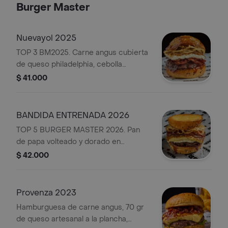
Burger Master
Nuevayol 2025
TOP 3 BM2025. Carne angus cubierta
de queso philadelphia, cebolla
caramelizada y doble tocineta
$ 41.000
crocante. un toque extra de crunch
con cebollita crispy , bbq artesanal y
una costra dorada de queso
BANDIDA ENTRENADA 2026
mozzarella madurado sobre nuestro
TOP 5 BURGER MASTER 2026. Pan
suave pan de papa. no incluye papas
de papa volteado y dorado en
mantequilla, carne angus, queso tipo
$ 42.000
coalho asado con un toque de miel y
orégano, cremoso blend de quesos,
tocineta premium ahumada, hilos
Provenza 2023
dorados de cebolla crispy y BBQ de
Hamburguesa de carne angus, 70 gr
la casa.
de queso artesanal a la plancha,