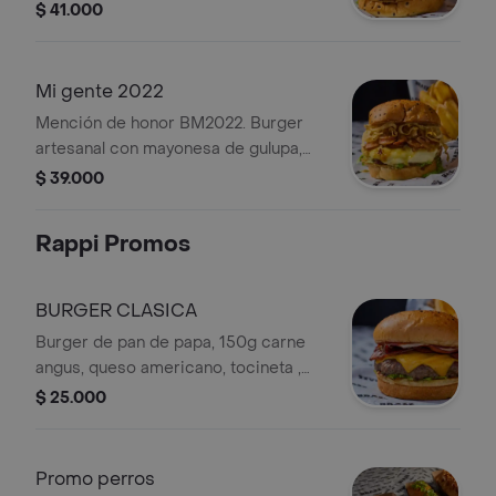
trocitos de tocineta en reducción de
$ 41.000
miel de maple, lechuga y tomate. no
inlcuye papas
Mi gente 2022
Mención de honor BM2022. Burger
artesanal con mayonesa de gulupa,
carne angus, doble queso doble
$ 39.000
crema, chorizos santarrosano y
campesino en infusión de lulo, panela,
Rappi Promos
limoncillo y cebolla crispy. no incluye
papas.
BURGER CLASICA
Burger de pan de papa, 150g carne
angus, queso americano, tocineta ,
lechuga , tomate y salsas clásicas de
$ 25.000
Mayonesa Kraft, Mostaza y tomate
Heinz.
Promo perros