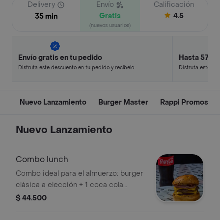
Delivery
Envío
Calificación
Gratis
4.5
35 min
(nuevos usuarios)
Envío gratis en tu pedido
Hasta 57% 
Disfruta este descuento en tu pedido y recíbelo
Disfruta este de
en minutos.
en minutos.
Nuevo Lanzamiento
Burger Master
Rappi Promos
Nuevo Lanzamiento
Combo lunch
Combo ideal para el almuerzo: burger
clásica a elección + 1 coca cola
personal.
$ 44.500