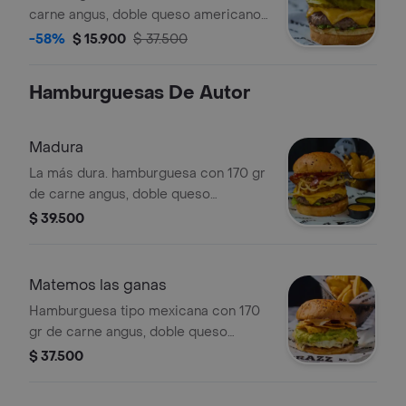
carne angus, doble queso americano ,
tomate chonto, lechuga crespa,
-58%
$ 15.900
$ 37.500
pepinillos, tocineta y salsas clasicas.
no incluye papas.
Hamburguesas De Autor
Madura
La más dura. hamburguesa con 170 gr
de carne angus, doble queso
americano, madurito dulce, tocineta,
$ 39.500
cebolla crispy, tomate y lechuga. no
incluye papas
Matemos las ganas
Hamburguesa tipo mexicana con 170
gr de carne angus, doble queso
mozzarella, guacamole fresco ,
$ 37.500
doritos, sour cream y salsa chipotle.
no incluye papas.