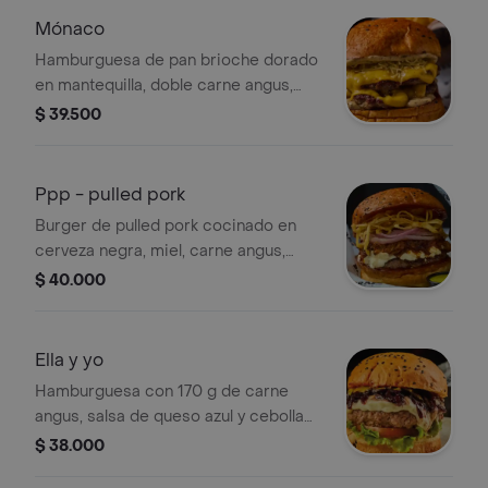
Mónaco
Hamburguesa de pan brioche dorado
en mantequilla, doble carne angus,
triple queso americano,mayonesa de
$ 39.500
trufa y queso parmesano. no incluye
papas.
Ppp - pulled pork
Burger de pulled pork cocinado en
cerveza negra, miel, carne angus,
crema de quesos, cebollita morada,
$ 40.000
cebolla crispy y bbq + papas de la
casa.
Ella y yo
Hamburguesa con 170 g de carne
angus, salsa de queso azul y cebolla
caramelizada en vino tinto, la
$ 38.000
combinación perfecta. no incluye