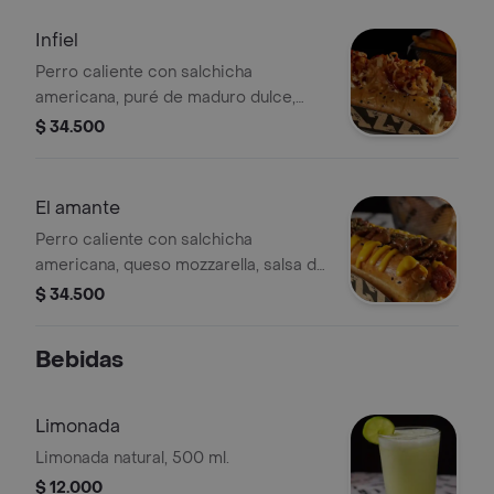
Infiel
Perro caliente con salchicha
americana, puré de maduro dulce,
queso crema, salsa BBQ y cebolla
$ 34.500
crispy.
El amante
Perro caliente con salchicha
americana, queso mozzarella, salsa de
queso cheddar y champiñones
$ 34.500
cocinados en vino tinto.
Bebidas
Limonada
Limonada natural, 500 ml.
$ 12.000