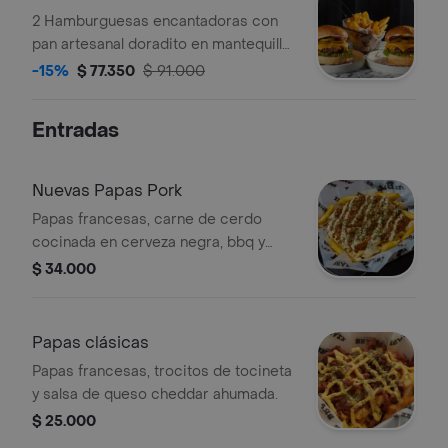
cocacola original.
2 Hamburguesas encantadoras con
pan artesanal doradito en mantequilla,
carne angus, doble queso americano,
-15%
$ 77.350
$ 91.000
pepinillos dulces, lechuga, tomate y
tocineta.+ 2 porciones de papas.
Entradas
Nuevas Papas Pork
Papas francesas, carne de cerdo
cocinada en cerveza negra, bbq y
miel, sour cream y crocante de papas
$ 34.000
crispy.
Papas clásicas
Papas francesas, trocitos de tocineta
y salsa de queso cheddar ahumada.
$ 25.000