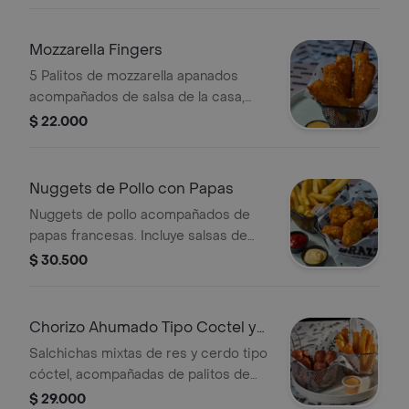
Mozzarella Fingers
5 Palitos de mozzarella apanados
acompañados de salsa de la casa,
porción personal. .
$ 22.000
Nuggets de Pollo con Papas
Nuggets de pollo acompañados de
papas francesas. Incluye salsas de
tomate y mayonesa.
$ 30.500
Chorizo Ahumado Tipo Coctel y
Yuquitas
Salchichas mixtas de res y cerdo tipo
cóctel, acompañadas de palitos de
yuca, porción personal.
$ 29.000