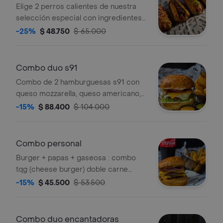
Elige 2 perros calientes de nuestra
selección especial con ingredientes
como cebolla, lechuga y salsas
-25%
$ 48.750
$ 65.000
variadas.
Combo duo s91
Combo de 2 hamburguesas s91 con
queso mozzarella, queso americano,
tocineta y crema de queso,
-15%
$ 88.400
$ 104.000
acompañadas de 2 porciones de
papas brazz y 2 Coca-Cola originales.
Combo personal
Burger + papas + gaseosa : combo
tqg (cheese burger) doble carne
angus de 100gr c/u , triple queso
-15%
$ 45.500
$ 53.500
americano, tocineta premium y
casquitos de cebolla morada. +
porcion de papas de la casa y
Combo duo encantadoras