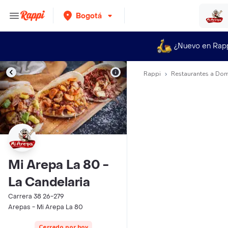
Bogotá
¿Nuevo en Rap
Rappi
Restaurantes a Dom
Mi Arepa La 80 -
La Candelaria
Carrera 38 26-279
Arepas - Mi Arepa La 80
Cerrado por hoy