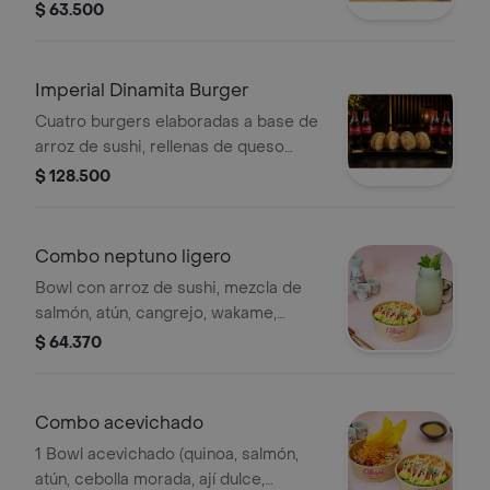
crema y aguacate cremoso, ensalada
$ 63.500
dinamita de cangrejo aderezada con
mayonesa japonesa; acompañada con
salsa teriyaki. Incluye Coca Cola
Imperial Dinamita Burger
personal por burger.
Cuatro burgers elaboradas a base de
arroz de sushi, rellenas de queso
crema y aguacate cremoso, ensalada
$ 128.500
dinamita de cangrejo aderezada con
mayonesa japonesa, acompañada con
salsa teriyaki. Incluye Coca Cola
Combo neptuno ligero
personal por burger.
Bowl con arroz de sushi, mezcla de
salmón, atún, cangrejo, wakame,
aguacate con mayonesa japonesa y
$ 64.370
masago con topping de perlas de
arroz. acompañado de 1 bebida a
elección.
Combo acevichado
1 Bowl acevichado (quinoa, salmón,
atún, cebolla morada, ají dulce,