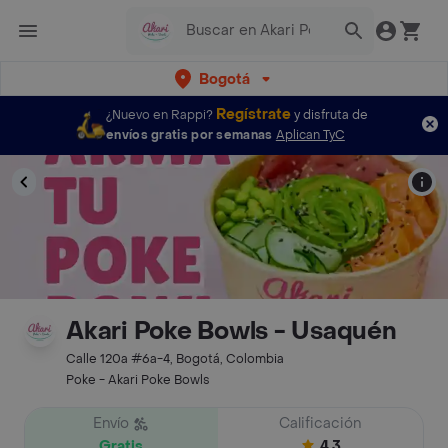
Bogotá
Regístrate
¿Nuevo en Rappi?
y disfruta de
envíos gratis por semanas
Aplican TyC
Akari Poke Bowls - Usaquén
Calle 120a #6a-4, Bogotá, Colombia
Poke - Akari Poke Bowls
Envío
Calificación
Gratis
4.3