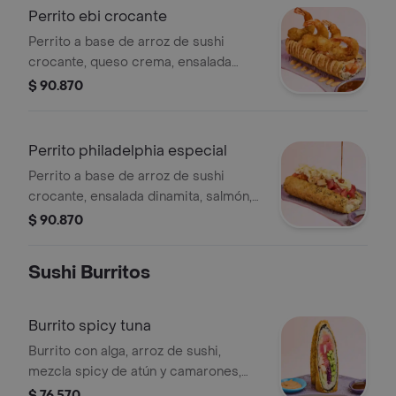
Perrito ebi crocante
Perrito a base de arroz de sushi
crocante, queso crema, ensalada
dinamita salmón, salsa sweet y
$ 90.870
langostinos al panko, bañado en salsa
teriyaki
Perrito philadelphia especial
Perrito a base de arroz de sushi
crocante, ensalada dinamita, salmón,
atún y camarones marinados en salsa
$ 90.870
ponzu y cebollín, con topping de
queso philadelphia bañado en salsa
Sushi Burritos
teriyaki.
Burrito spicy tuna
Burrito con alga, arroz de sushi,
mezcla spicy de atún y camarones,
edamames, repollo morado, cebollina
$ 76.570