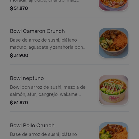
morada, ají dulce, cilantro, maíz
tostado, topping de crunch de
$ 51.870
zanahoria y chips de plátano.
Bowl Camaron Crunch
Base de arroz de sushi, plátano
maduro, aguacate y zanahoria con
camarón rebosado bañado en salsa a
$ 31.900
elegir.
Bowl neptuno
Bowl con arroz de sushi, mezcla de
salmón, atún, cangrejo, wakame,
aguacate con mayonesa japonesa y
$ 51.870
masago con topping de perlas de
arroz.
Bowl Pollo Crunch
Base de arroz de sushi, plátano