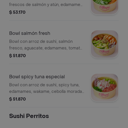
frescos de salmón y atún, edamames,
pepino y aguacate con aderezo de
$ 53.170
soja y aceite de sésamo, con topping
de ajonjolí. wasabi, jengibre y nori.
Bowl salmón fresh
Bowl con arroz de sushi, salmón
fresco, aguacate, edamames, tomate
cherry y cebolla morada, mezclado
$ 51.870
con salsa chipotle y topping de
crunch de salmón.
Bowl spicy tuna especial
Bowl con arroz de sushi, spicy tuna,
edamames, wakame, cebolla morada,
rábanos, cebollín marinado en salsa
$ 51.870
ponzu.
Sushi Perritos