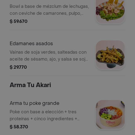
algas, y semillas de sésamo tostadas.
Bowl a base de mézclum de lechugas,
con ceviche de camarones, pulpo,
calamares, mango y aguacate,
$ 59.670
marinado en jugo de limón y
maracuyá con toque de cilantro.
Edamanes asados
Vainas de soja verdes, salteadas con
aceite de sésamo, ajo, y salsa se soja
y un toque de togarashi
$ 29.770
Arma Tu Akari
Arma tu poke grande
Poke con base a elección + tres
proteínas + cinco ingredientes +
crunch + tres salsas
$ 58.370