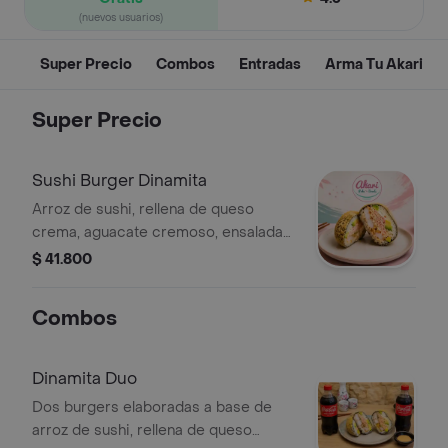
(nuevos usuarios)
Super Precio
Combos
Entradas
Arma Tu Akari
Super Precio
Sushi Burger Dinamita
Arroz de sushi, rellena de queso
crema, aguacate cremoso, ensalada
dinamita de cangrejo aderezada con
$ 41.800
mayonesa japonesa. acompañada con
salsa teriyaki.
Combos
Dinamita Duo
Dos burgers elaboradas a base de
arroz de sushi, rellena de queso