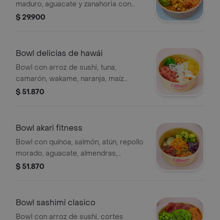
maduro, aguacate y zanahoria con
pechuga de pollo rebosado bañado
$ 29.900
en salsa a elegir.
Bowl delicias de hawái
Bowl con arroz de sushi, tuna,
camarón, wakame, naranja, maíz
tostado, marinado en salsa ponzu con
$ 51.870
topping de fideos de arroz crocantes
Bowl akari fitness
Bowl con quínoa, salmón, atún, repollo
morado, aguacate, almendras,
zanahoria, cebollina, mezclado con
$ 51.870
salsa chipotle y ponzu.
Bowl sashimi clasico
Bowl con arroz de sushi, cortes