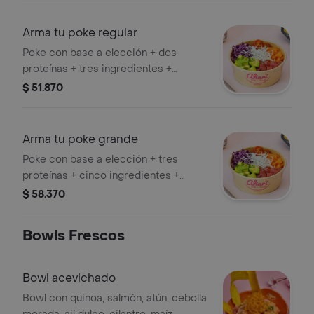
Arma tu poke regular
Poke con base a elección + dos
proteínas + tres ingredientes +
crunch + salsa
$ 51.870
Arma tu poke grande
Poke con base a elección + tres
proteínas + cinco ingredientes +
crunch + tres salsas
$ 58.370
Bowls Frescos
Bowl acevichado
Bowl con quinoa, salmón, atún, cebolla