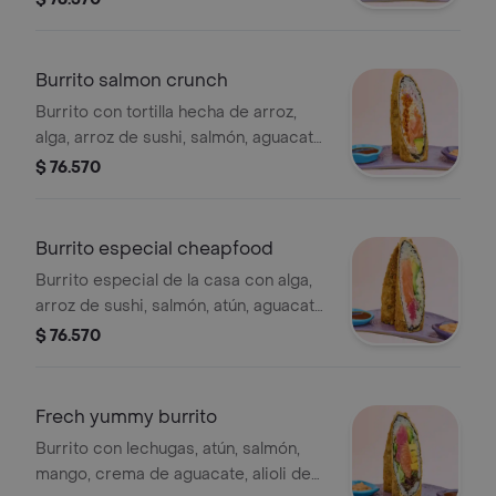
y pepino
Burrito salmon crunch
Burrito con tortilla hecha de arroz,
alga, arroz de sushi, salmón, aguacate,
queso crema, crunch de zanahoria,
$ 76.570
cebolla morada, salsas chipotle y
dulce
Burrito especial cheapfood
Burrito especial de la casa con alga,
arroz de sushi, salmón, atún, aguacate,
ensalada de algas, queso crema,
$ 76.570
salsas chipotle y teriyaki
Frech yummy burrito
Burrito con lechugas, atún, salmón,
mango, crema de aguacate, alioli de