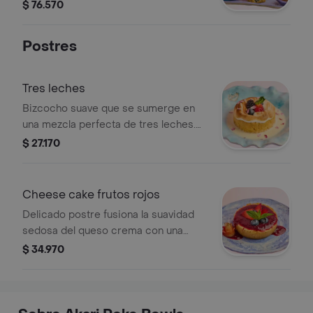
ajonjolí y cebollina
$ 76.570
Postres
Tres leches
Bizcocho suave que se sumerge en
una mezcla perfecta de tres leches.
cada bocado es una explosión
$ 27.170
armoniosa de sabores dulces,
complementada por la textura de
nuestra mermelada de frutos del
Cheese cake frutos rojos
bosque.
Delicado postre fusiona la suavidad
sedosa del queso crema con una
base de galleta crujiente, que
$ 34.970
armoniza con la intensidad de los
frutos rojos frescos en la parte
superior.