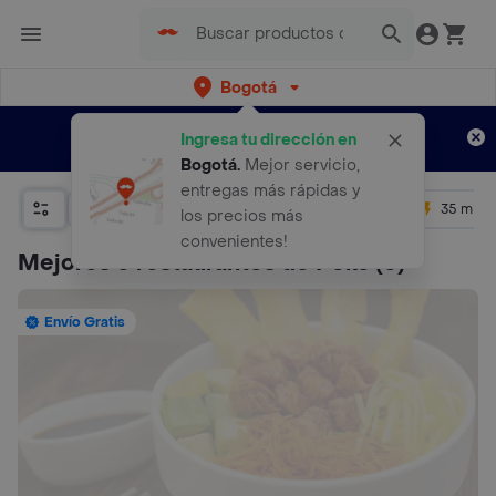
Bogotá
Regístrate
¿Nuevo en Rappi?
y disfruta de
Ingresa tu dirección en
envíos gratis por semanas
Aplican TyC
Bogotá
.
Mejor servicio,
entregas más rápidas y
Relevancia
Promos
+ 4.5
35 mins
los precios más
convenientes!
Mejores 5 restaurantes de Poke
(5)
Envío Gratis