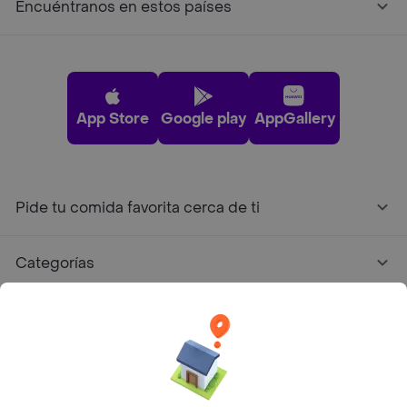
Encuéntranos en estos países
App Store
Google play
AppGallery
Pide tu comida favorita cerca de ti
Categorías
Únete a Rappi
Sobre Rappi