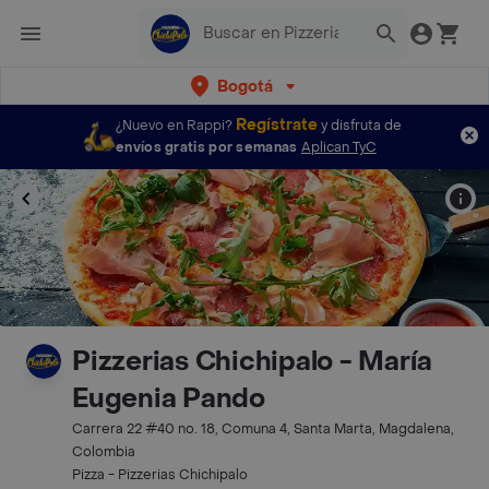
Bogotá
Regístrate
¿Nuevo en Rappi?
y disfruta de
envíos gratis por semanas
Aplican TyC
Pizzerias Chichipalo - María
Eugenia Pando
Carrera 22 #40 no. 18, Comuna 4, Santa Marta, Magdalena,
Colombia
Pizza - Pizzerias Chichipalo