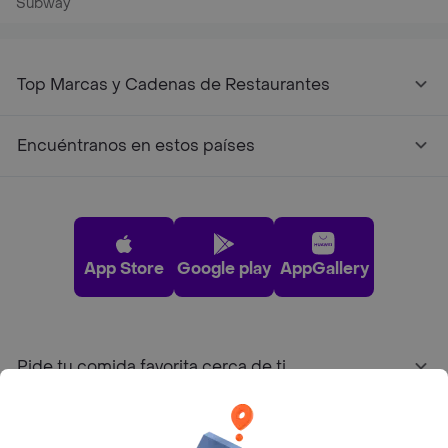
Subway
Top Marcas y Cadenas de Restaurantes
Encuéntranos en estos países
App Store
Google play
AppGallery
Pide tu comida favorita cerca de ti
Categorías