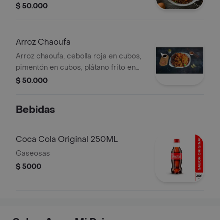
habichuela, champiñón, zanahoria,
$ 50.000
pollo, cerdo, camarón, soya, sal, ajo,
cilantr.
Arroz Chaoufa
Arroz chaoufa, cebolla roja en cubos,
pimentón en cubos, plátano frito en
cubo, cebolla larga brócoli, calamar, 4
$ 50.000
camarones, salsa soya.
Bebidas
Coca Cola Original 250ML
Gaseosas
$ 5000