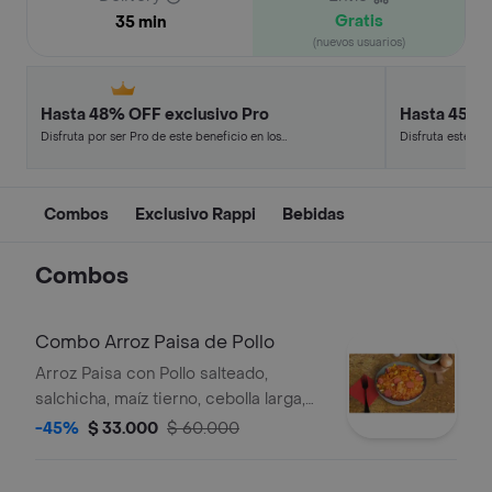
Gratis
35 min
(nuevos usuarios)
Hasta 48% OFF exclusivo Pro
Hasta 45% 
Disfruta por ser Pro de este beneficio en los
Disfruta este de
restaurantes y tiendas más top.
en minutos.
Combos
Exclusivo Rappi
Bebidas
Combos
Combo Arroz Paisa de Pollo
Arroz Paisa con Pollo salteado,
salchicha, maíz tierno, cebolla larga,
plátano maduro, soya hondashi +
-45%
$ 33.000
$ 60.000
Gaseosa 250 ml.