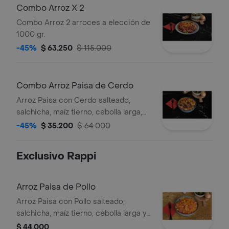
Combo Arroz X 2
Combo Arroz 2 arroces a elección de
1000 gr.
-45%
$ 63.250
$ 115.000
Combo Arroz Paisa de Cerdo
Arroz Paisa con Cerdo salteado,
salchicha, maíz tierno, cebolla larga,
plátano maduro, soya hondashi de
-45%
$ 35.200
$ 64.000
1000 gr + Gaseosa 250 ml.
Exclusivo Rappi
Arroz Paisa de Pollo
Arroz Paisa con Pollo salteado,
salchicha, maíz tierno, cebolla larga y
plátano maduro.
$ 44.000