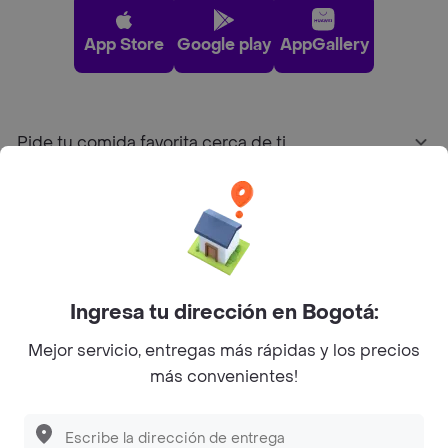
App Store
Google play
AppGallery
Pide tu comida favorita cerca de ti
Categorías
Únete a Rappi
Ingresa tu dirección en Bogotá:
Sobre Rappi
Mejor servicio, entregas más rápidas y los precios
más convenientes!
Facebook
Twitter
Instagram
©
2026
Rappi Inc. All rights reserved.