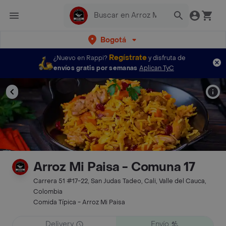
Bogotá
Regístrate
¿Nuevo en Rappi?
y disfruta de
envíos gratis por semanas
Aplican TyC
Arroz Mi Paisa - Comuna 17
Carrera 51 #17-22, San Judas Tadeo, Cali, Valle del Cauca,
Colombia
Comida Típica - Arroz Mi Paisa
Delivery
Envío