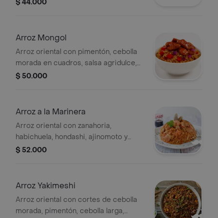
$ 44.000
Arroz Mongol
Arroz oriental con pimentón, cebolla
morada en cuadros, salsa agridulce,
proteína y tamaño a elegir.
$ 50.000
Arroz a la Marinera
Arroz oriental con zanahoria,
habichuela, hondashi, ajinomoto y
tamaño a elegir.
$ 52.000
Arroz Yakimeshi
Arroz oriental con cortes de cebolla
morada, pimentón, cebolla larga,