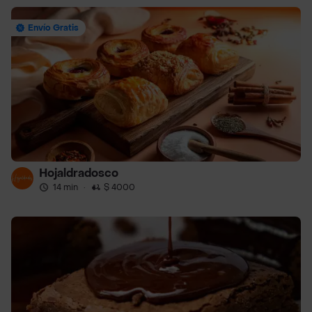
Envío Gratis
Hojaldradosco
14 min
·
$ 4000