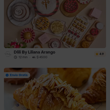
Dlili By Liliana Arango
4.9
12 min
·
$ 4500
Envío Gratis