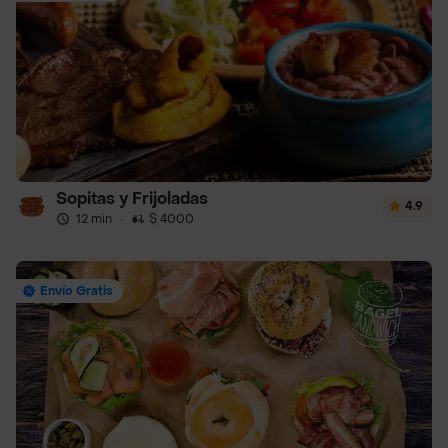
Sopitas y Frijoladas
4.9
12 min
·
$ 4000
Envío Gratis