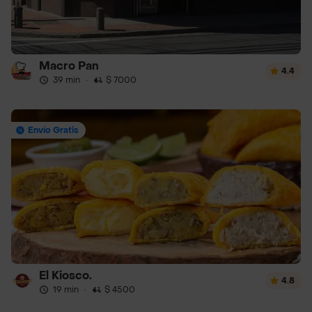
Macro Pan
4.4
39 min
·
$ 7000
Envío Gratis
El Kiosco.
4.8
19 min
·
$ 4500