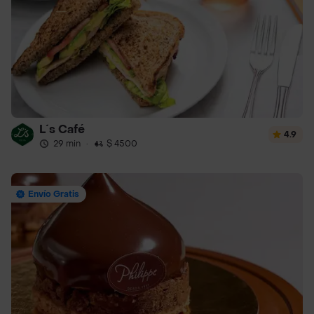
L´s Café
4.9
29 min
·
$ 4500
Envío Gratis