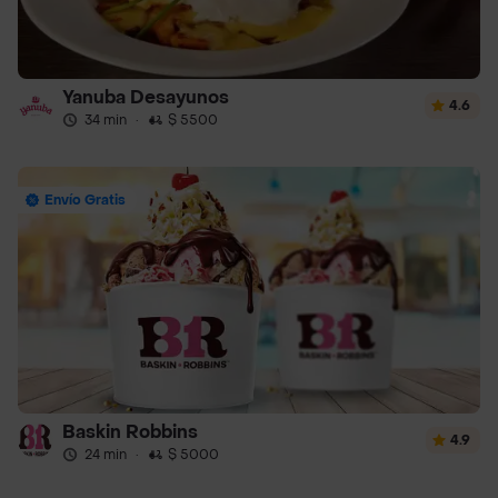
Yanuba Desayunos
4.6
34 min
·
$ 5500
Envío Gratis
Baskin Robbins
4.9
24 min
·
$ 5000