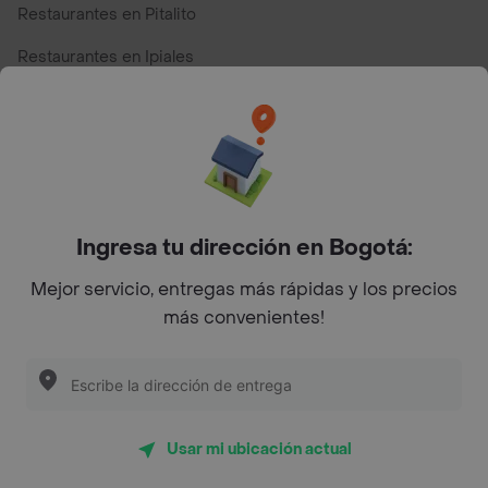
Restaurantes en Pitalito
Restaurantes en Ipiales
Restaurantes en San Andres
Restaurantes cerca de mi para pedir Comida a Domicilio -
Top Marcas y Cadenas de Restaurantes
Ingresa tu dirección en Bogotá:
Encuéntranos en estos países
Mejor servicio, entregas más rápidas y los precios
más convenientes!
App Store
Google play
AppGallery
Usar mi ubicación actual