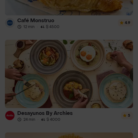
Café Monstruo
4.9
12 min
·
$ 4500
Desayunos By Archies
5
24 min
·
$ 4000