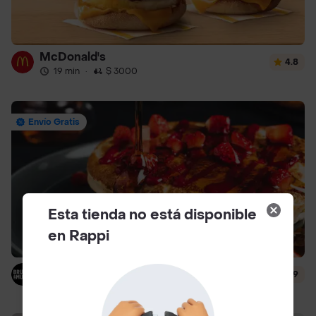
McDonald's
4.8
19 min
·
$ 3000
Envío Gratis
Esta tienda no está disponible
en Rappi
Brunch & Munch
4.9
12 min
·
$ 4500