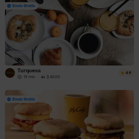
Envío Gratis
Turquesa
4.9
19 min
·
$ 4500
Envío Gratis