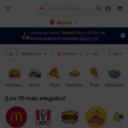
Bogotá
Regístrate
¿Nuevo en Rappi?
y disfruta de
envíos gratis por semanas
Aplican TyC
Relevancia
Promos
+ 4.5
35 mins
Hamburguesa
Sushi
Pizza
Salchipapas
Pollo
Saludable
¡Los 10 más elegidos!