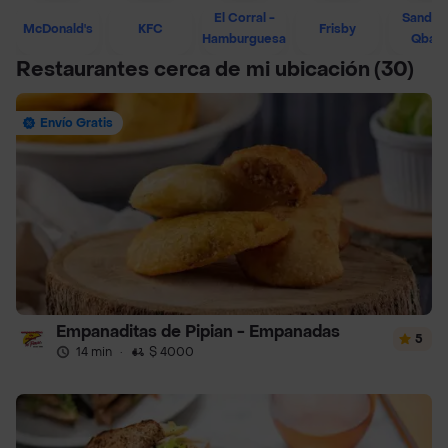
El Corral -
Sandwi
McDonald's
KFC
Frisby
Hamburguesa
Qban
Restaurantes cerca de mi ubicación
(30)
Envío Gratis
Empanaditas de Pipian - Empanadas
5
14 min
·
$ 4000