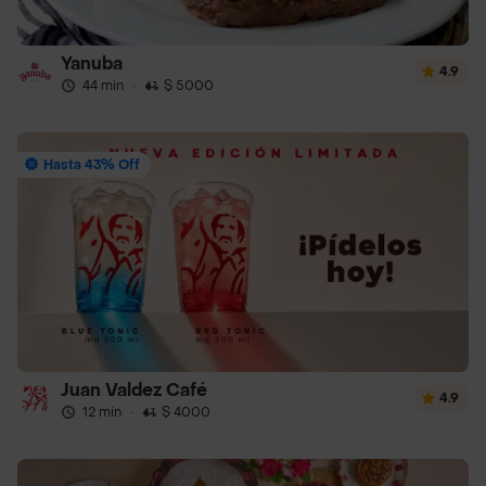
Yanuba
4.9
44 min
·
$ 5000
Hasta 43% Off
Juan Valdez Café
4.9
12 min
·
$ 4000