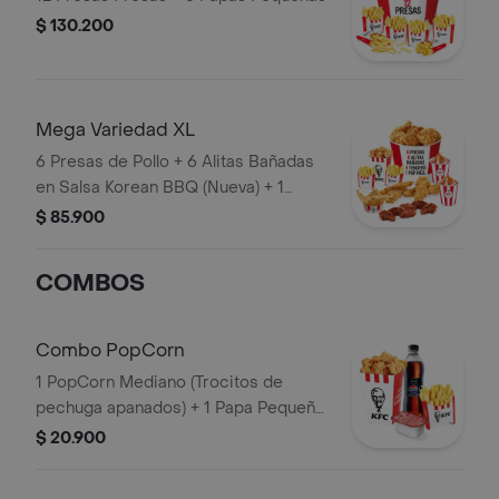
$ 130.200
Mega Variedad XL
6 Presas de Pollo + 6 Alitas Bañadas
en Salsa Korean BBQ (Nueva) + 1
PopCorn Mediano + 4 Tenders (Tiras
$ 85.900
de Pollo Pechuga apanadas) + 2 Papas
Pequeñas + 2 Sudaes de Arequipe + 1
COMBOS
Balde de Salsa 100g
Combo PopCorn
1 PopCorn Mediano (Trocitos de
pechuga apanados) + 1 Papa Pequeña
+ 1 Gaseosa PET 400ml + 1 Blister de
$ 20.900
Salsa BBQ