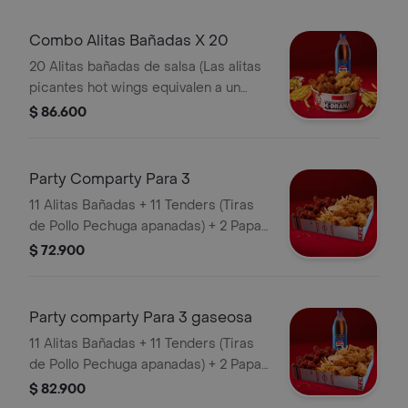
Combo Alitas Bañadas X 20
20 Alitas bañadas de salsa (Las alitas
picantes hot wings equivalen a un
trozo de ala) + 3 Papa Pequeña + 1
$ 86.600
Gaseosa 1,5 lts
Party Comparty Para 3
11 Alitas Bañadas + 11 Tenders (Tiras
de Pollo Pechuga apanadas) + 2 Papas
Pequeñas + 1 Balde de Salsa 100g
$ 72.900
Party comparty Para 3 gaseosa
11 Alitas Bañadas + 11 Tenders (Tiras
de Pollo Pechuga apanadas) + 2 Papas
Pequeñas + 1 Balde de Salsa 100g + 1
$ 82.900
Gaseosa 1,5 lts