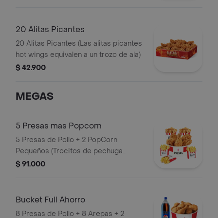
20 Alitas Picantes
20 Alitas Picantes (Las alitas picantes
hot wings equivalen a un trozo de ala)
$ 42.900
MEGAS
5 Presas mas Popcorn
5 Presas de Pollo + 2 PopCorn
Pequeños (Trocitos de pechuga
apanados) + 3 Papas Pequeñas
$ 91.000
Bucket Full Ahorro
8 Presas de Pollo + 8 Arepas + 2