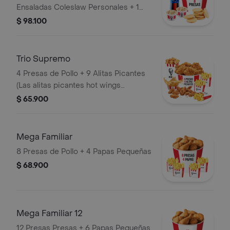
Ensaladas Coleslaw Personales + 1
Gaseosa 1,5 Litros
$ 98.100
Trio Supremo
4 Presas de Pollo + 9 Alitas Picantes
(Las alitas picantes hot wings
equivalen a un trozo de ala) + 1
$ 65.900
PopCorn Mediano (Trozos de
pechuga apanados) + 3 Papas
Pequeñas + 1 Balde de Salsa 100g
Mega Familiar
8 Presas de Pollo + 4 Papas Pequeñas
$ 68.900
Mega Familiar 12
12 Presas Presas + 6 Papas Pequeñas