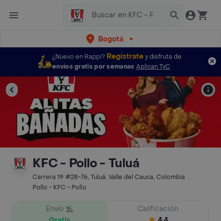
Bogotá
Regístrate
¿Nuevo en Rappi?
y disfruta de
envíos gratis por semanas
Aplican TyC
KFC - Pollo - Tuluá
Carrera 19 #28-76, Tuluá, Valle del Cauca, Colombia
Pollo - KFC - Pollo
Envío
Calificación
Gratis
4.4