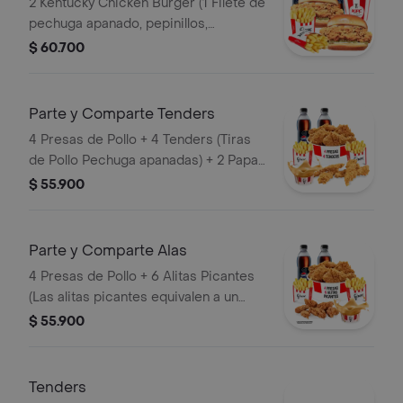
2 Kentucky Chicken Burger (1 Filete de
pechuga apanado, pepinillos,
mayonesa premium y mantequilla) + 2
$ 60.700
Papas Pequeñas + 2 Gaseosas PET
400ml + 1 Avalancha Oreo
Parte y Comparte Tenders
4 Presas de Pollo + 4 Tenders (Tiras
de Pollo Pechuga apanadas) + 2 Papas
Pequeñas + 1 Balde de Salsa 100g + 2
$ 55.900
Gaseosas Pet 400 ml
Parte y Comparte Alas
4 Presas de Pollo + 6 Alitas Picantes
(Las alitas picantes equivalen a un
trozo de ala) + 2 Papas Pequeñas + 2
$ 55.900
Gaseosas Pet 400ml + 1 Balde de
Salsa 100g
Tenders