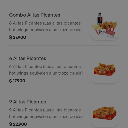
Combo Alitas Picantes
8 Alitas Picantes (Las alitas picantes
hot wings equivalen a un trozo de ala)
+ 1 Papa Pequeña + 1 Gaseosa PET
$ 27.900
400ml + + 1 Blister de Salsa BBQ
6 Alitas Picantes
6 Alitas Picantes (Las alitas picantes
hot wings equivalen a un trozo de ala)
$ 17.900
9 Alitas Picantes
9 Alitas Picantes (Las alitas picantes
hot wings equivalen a un trozo de ala)
$ 22.900