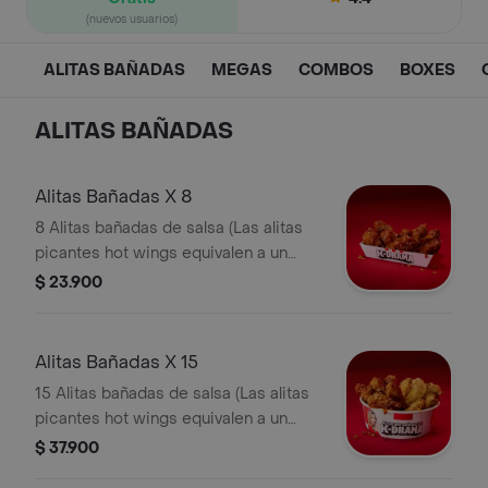
(nuevos usuarios)
ALITAS BAÑADAS
MEGAS
COMBOS
BOXES
ALITAS BAÑADAS
Alitas Bañadas X 8
8 Alitas bañadas de salsa (Las alitas
picantes hot wings equivalen a un
trozo de ala)
$ 23.900
Alitas Bañadas X 15
15 Alitas bañadas de salsa (Las alitas
picantes hot wings equivalen a un
trozo de ala)
$ 37.900