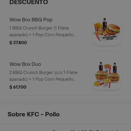
DESCUENTO
Wow Box BBQ Pop
1 BBQ Crunch Burger (1 Filete
apanado) + 1 Pop Corn Pequeño
(Trocitos de pechuga pollo apanados)
$ 37.800
+ 1 Papa Pequeña + 1 Gaseosa PET
400ml
Wow Box Duo
2 BBQ Crunch Burger (c/u 1 Filete
apanado) + 1 Pop Corn Pequeño
(Trocitos de pechuga apanados) + 2
$ 61.700
Papa Pequeña + 2 Gaseosas PET
400ml
Sobre KFC - Pollo