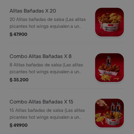
Alitas Bañadas X 20
20 Alitas bañadas de salsa (Las alitas
picantes hot wings equivalen a un
trozo de ala)
$ 47.900
Combo Alitas Bañadas X 8
8 Alitas bañadas de salsa (Las alitas
picantes hot wings equivalen a un
trozo de ala) + 1 Papa Pequeña + 1
$ 35.200
Gaseosa Pet
Combo Alitas Bañadas X 15
15 Alitas bañadas de salsa (Las alitas
picantes hot wings equivalen a un
trozo de ala) + 2 Papa Pequeña + 2
$ 49.900
Gaseosa Pet