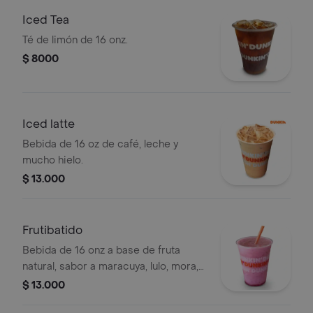
Iced Tea
Té de limón de 16 onz.
$ 8000
Iced latte
Bebida de 16 oz de café, leche y
mucho hielo.
$ 13.000
Frutibatido
Bebida de 16 onz a base de fruta
natural, sabor a maracuya, lulo, mora,
guanábana y mango
$ 13.000