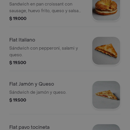
Sandwich en pan croissant con
sausage, huevo frito, queso y salsa
showy.
$ 19.000
Flat Italiano
Sándwich con pepperoni, salami y
queso.
$ 19.500
Flat Jamón y Queso
Sándwich de jamón y queso.
$ 19.500
Flat pavo tocineta