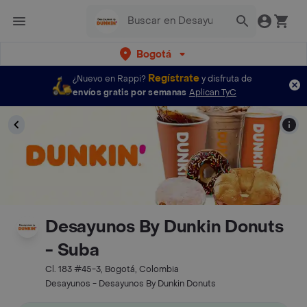
Bogotá
Regístrate
¿Nuevo en Rappi?
y disfruta de
envíos gratis por semanas
Aplican TyC
Desayunos By Dunkin Donuts
- Suba
Cl. 183 #45-3, Bogotá, Colombia
Desayunos - Desayunos By Dunkin Donuts