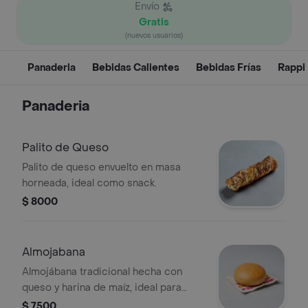
Envío
Gratis
(nuevos usuarios)
Panaderia
Bebidas Calientes
Bebidas Frías
Rappi
Panaderia
Palito de Queso
Palito de queso envuelto en masa
horneada, ideal como snack.
$ 8000
Almojabana
Almojábana tradicional hecha con
queso y harina de maíz, ideal para
acompañar con café.
$ 7500