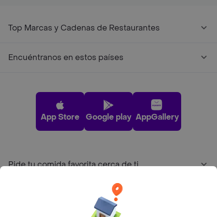
Top Marcas y Cadenas de Restaurantes
Encuéntranos en estos países
App Store
Google play
AppGallery
Pide tu comida favorita cerca de ti
Categorías