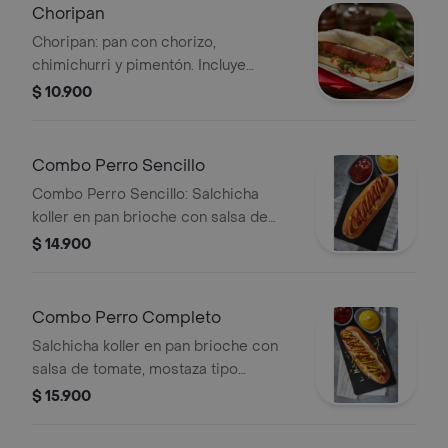
Choripan
Choripan: pan con chorizo,
chimichurri y pimentón. Incluye
gaseosa.
$ 10.900
Combo Perro Sencillo
Combo Perro Sencillo: Salchicha
koller en pan brioche con salsa de
tomate y mostaza tipo americano.
$ 14.900
Combo Perro Completo
Salchicha koller en pan brioche con
salsa de tomate, mostaza tipo
americano, papas chips, cebolla roja
$ 15.900
picada, jalapeños encurtidos y queso
mozzarella. plu: 3449827.