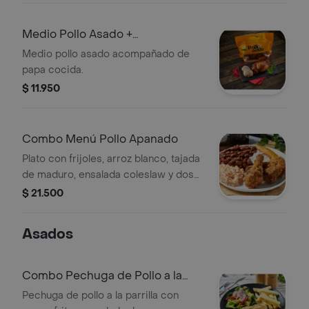
Medio Pollo Asado +
Acompañante
Medio pollo asado acompañado de
papa cocida.
$ 11.950
Combo Menú Pollo Apanado
Plato con frijoles, arroz blanco, tajada
de maduro, ensalada coleslaw y dos
presas de pollo apanado plu: 3633371
$ 21.500
Asados
Combo Pechuga de Pollo a la
Parrilla
Pechuga de pollo a la parrilla con