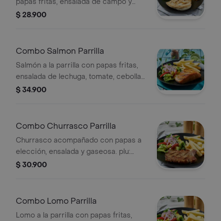
papas fritas, ensalada de campo y
gaseosa.
$ 28.900
Combo Salmon Parrilla
Salmón a la parrilla con papas fritas,
ensalada de lechuga, tomate, cebolla
y aguacate, acompañado de gaseosa.
$ 34.900
Combo Churrasco Parrilla
Churrasco acompañado con papas a
elección, ensalada y gaseosa. plu:
3511309.
$ 30.900
Combo Lomo Parrilla
Lomo a la parrilla con papas fritas,