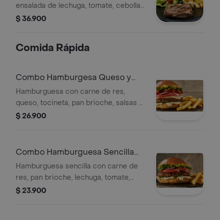
ensalada de lechuga, tomate, cebolla
y aguacate, acompañado de gaseosa.
$ 36.900
Comida Rápida
Combo Hamburgesa Queso y
Tocineta Wow
Hamburguesa con carne de res,
queso, tocineta, pan brioche, salsas y
vegetales. Incluye papas a la francesa
$ 26.900
y gaseosa.
Combo Hamburguesa Sencilla
Wow
Hamburguesa sencilla con carne de
res, pan brioche, lechuga, tomate,
cebolla y salsas. Incluye papas fritas y
$ 23.900
gaseosa.