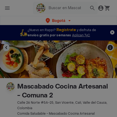
Bogotá
Regístrate
¿Nuevo en Rappi?
y disfruta de
envíos gratis por semanas
Aplican TyC
Mascabado Cocina Artesanal
- Comuna 2
Calle 26 Norte #5A-25, San Vicente, Cali, Valle del Cauca,
Colombia
Comida Saludable - Mascabado Cocina Artesanal