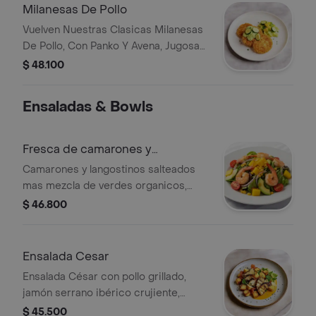
Verdes Organicos + Choclo +
Milanesas De Pollo
Pimentones Asados
Vuelven Nuestras Clasicas Milanesas
De Pollo, Con Panko Y Avena, Jugosas
Y Crocantes + Ensalada Fresca De
$ 48.100
Verdes Organicos, Zuchinnis
Horneados Y Crema De Guacamole
Ensaladas & Bowls
/// Tu Eliges La Guarnicion Que
Prefieras! Papas Amarillas Con Cream
Cheese O Pasta Corta Con Salsa
Fresca de camarones y
Romesco
langostinos
Camarones y langostinos salteados
mas mezcla de verdes organicos,
mango salteado, trozos de aguacate,
$ 46.800
choclo, tomate cherry y dressing
frutal.
Ensalada Cesar
Ensalada César con pollo grillado,
jamón serrano ibérico crujiente,
croutons de focaccia de masa madre
$ 45.500