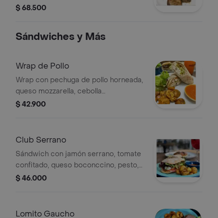
zucchinis, hongos salteados en salsa
$ 68.500
de ajos asados y chimichurri.
Sándwiches y Más
Wrap de Pollo
Wrap con pechuga de pollo horneada,
queso mozzarella, cebolla
caramelizada, tomates asados, crema
$ 42.900
de guacamole, pan servilleta y
acompañamiento a elegir.
Club Serrano
Sándwich con jamón serrano, tomate
confitado, queso boconccino, pesto,
salsa de pimentones asados, pan
$ 46.000
ciabatta sourdough y
acompañamiento a elegir.
Lomito Gaucho