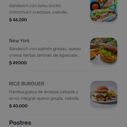
Sándwich con lomo ancho,
chimichurri cremoso, cebolla
caramelizada, queso especiado,
$ 46.200
tomates, verdes orgánicos artesanal,
pan ciabatta, kétchup y
acompañamiento a elegir.
New York
Sándwich con salmón gravlax, queso
crema herbal, láminas de aguacate,
verdes orgánicos casero, pan bagel,
$ 49.000
kétchup y acompañamiento a elegir.
RICE BURGUER
Hamburguesa de lentejas,cebada y
arroz integral. queso gouda, cebolla
caramelizada, dip de cream
$ 40.000
cheese,cerdes organicos, salsa de
tomate , en pan de hamburguesa
Postres
artesanal. acompañado con papas