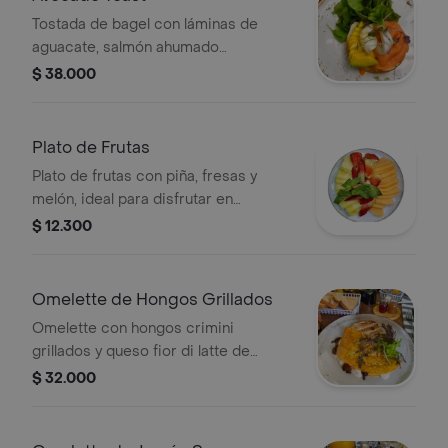
Tostada de bagel con láminas de
aguacate, salmón ahumado
y huevo poché.
$ 38.000
Plato de Frutas
Plato de frutas con piña, fresas y
melón, ideal para disfrutar en
cualquier momento.
$ 12.300
Omelette de Hongos Grillados
Omelette con hongos crimini
grillados y queso fior di latte de
buffala.
$ 32.000