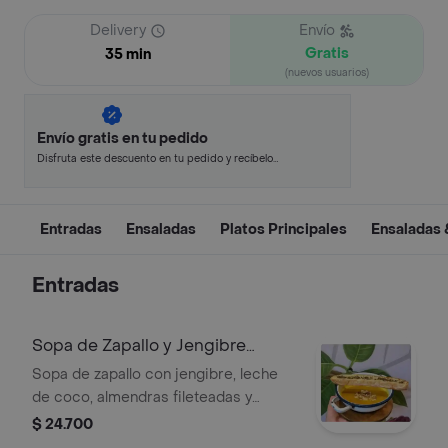
Delivery
Envío
Gratis
35 min
(nuevos usuarios)
Envío gratis en tu pedido
Disfruta este descuento en tu pedido y recíbelo
en minutos.
Entradas
Ensaladas
Platos Principales
Ensaladas 
Entradas
Sopa de Zapallo y Jengibre
Vegano
Sopa de zapallo con jengibre, leche
de coco, almendras fileteadas y
tostada de sourdough.
$ 24.700