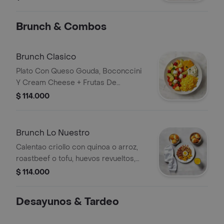
y queso parmesano.
Brunch & Combos
Brunch Clasico
Plato Con Queso Gouda, Boconccini
Y Cream Cheese + Frutas De
Temporada (Pina, Manzana Verde Y
$ 114.000
Fresas + Huevos Revueltos + Canasta
De Pan Artesanal Y Bagel Con
Mermeladas Caseras. Tu Decides
Brunch Lo Nuestro
Como Lo Acompanas!
Calentao criollo con quinoa o arroz,
roastbeef o tofu, huevos revueltos,
papas amarillas, panes artesanales,
$ 114.000
hogao, pan de bono sin gluten y jugo
de naranja.
Desayunos & Tardeo