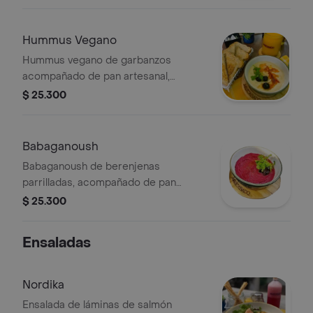
Hummus Vegano
Hummus vegano de garbanzos
acompañado de pan artesanal,
decorado con aceitunas y cilantro.
$ 25.300
Babaganoush
Babaganoush de berenjenas
parrilladas, acompañado de pan
artesanal. Decorado con aceitunas y
$ 25.300
hierbas frescas.
Ensaladas
Nordika
Ensalada de láminas de salmón