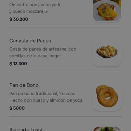
Omelette con jamón york
y queso mozzarella.
$ 30.200
Canasta de Panes
Cesta de panes de artesanal con
semillas de la casa, bagel,
mermeladas caseras y cream
$ 13.300
cheese, 3 piezas.
Pan de Bono
Pan de bono tradicional, 1 unidad.
Hecho con queso y almidón de yuca.
$ 5000
Avocado Toast