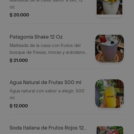
Malteada de la casa, sabor a lulo, 12
oz.
$ 20.000
Patagonia Shake 12 Oz
Malteada de la casa con frutos del
bosque de fresas, moras y arándanos,
12 oz.
$ 21.000
Agua Natural de Frutas 500 ml
Agua natural con sabor a elegir, 500
ml.
$ 12.000
Soda Italiana de Frutos Rojos 12