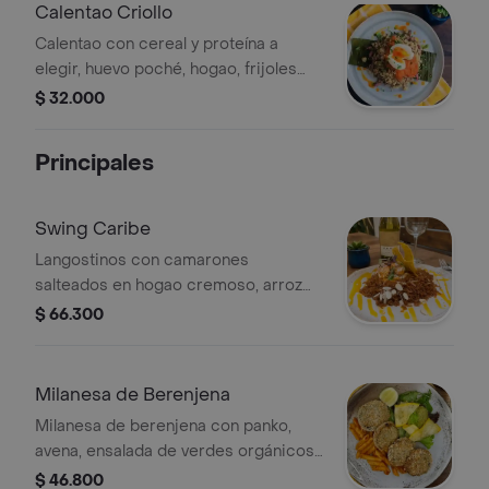
Calentao Criollo
Calentao con cereal y proteína a
elegir, huevo poché, hogao, frijoles
nima y tostada de pan sourdough. (si
$ 32.000
eliges tofu por favor infórmanos si
deseas o no huevo ya que por
Principales
defecto se toma como vagano y no
se envia huevo sino lo aclaras).
Swing Caribe
Langostinos con camarones
salteados en hogao cremoso, arroz
parbolizado, coco orgánico del
$ 66.300
magdalena, almendras fileteadas,
suero costeño y crocante de guineo.
Milanesa de Berenjena
Milanesa de berenjena con panko,
avena, ensalada de verdes orgánicos,
zucchinis horneados, crema de
$ 46.800