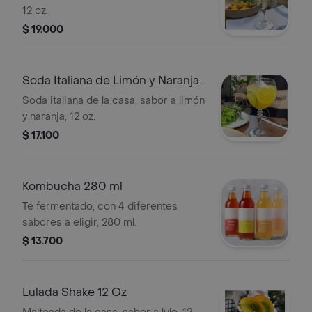
12 oz.
$ 19.000
Soda Italiana de Limón y Naranja
12 Oz
Soda italiana de la casa, sabor a limón
y naranja, 12 oz.
$ 17.100
Kombucha 280 ml
Té fermentado, con 4 diferentes
sabores a eligir, 280 ml.
$ 13.700
Lulada Shake 12 Oz