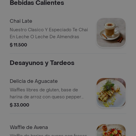
Bebidas Calientes
Chai Late
Nuestro Clasico Y Especiado Te Chai
En Leche O Leche De Almendras
$ 11.500
Desayunos y Tardeos
Delicia de Aguacate
Waffles libres de gluten, base de
harina de arroz con queso pepper
jack cremoso de aguacate
$ 33.000
y huevo poché.
Waffle de Avena