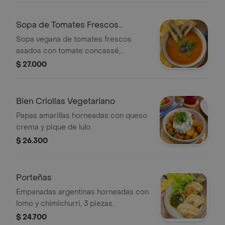
Sopa de Tomates Frescos
Vegano
Sopa vegana de tomates frescos
asados con tomate concassé,
acompañada de tostada de pan
$ 27.000
ciabatta.
Bien Criollas Vegetariano
Papas amarillas horneadas con queso
crema y pique de lulo.
$ 26.300
Porteñas
Empanadas argentinas horneadas con
lomo y chimichurri, 3 piezas.
$ 24.700