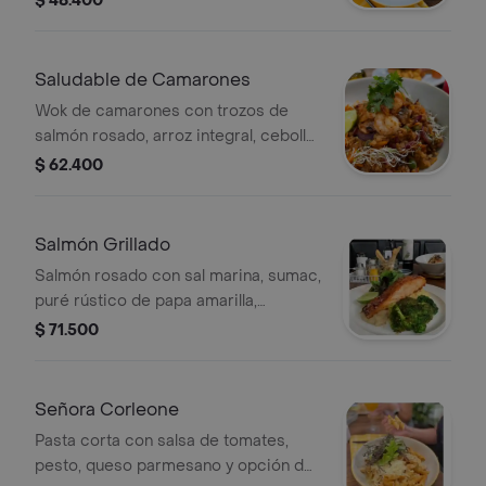
$ 48.400
Saludable de Camarones
Wok de camarones con trozos de
salmón rosado, arroz integral, cebolla
morada, zucchini, zanahoria y arvejas
$ 62.400
salteadas en salsa teriyaki.
Salmón Grillado
Salmón rosado con sal marina, sumac,
puré rústico de papa amarilla,
babaganoush y brócoli rostizado con
$ 71.500
ras el hanout.
Señora Corleone
Pasta corta con salsa de tomates,
pesto, queso parmesano y opción de