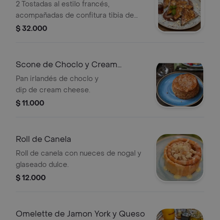
2 Tostadas al estilo francés,
acompañadas de confitura tibia de
peras al vino tinto, miel de maple y
$ 32.000
almendras fileteadas.
Scone de Choclo y Cream
Cheese
Pan irlandés de choclo y
dip de cream cheese.
$ 11.000
Roll de Canela
Roll de canela con nueces de nogal y
glaseado dulce.
$ 12.000
Omelette de Jamon York y Queso