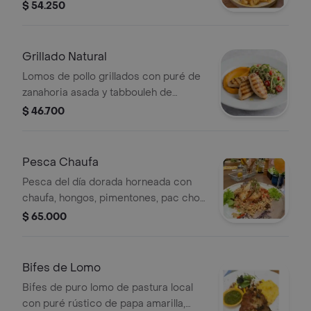
ingrediente adicional. Decorada con
$ 54.250
hojas verdes.
Grillado Natural
Lomos de pollo grillados con puré de
zanahoria asada y tabbouleh de
quinoa con tomate cherry, zucchini,
$ 46.700
pepino, hierbabuena y zumac.
Pesca Chaufa
Pesca del día dorada horneada con
chaufa, hongos, pimentones, pac choi,
ciboulette y salsa de ostras.
$ 65.000
Bifes de Lomo
Bifes de puro lomo de pastura local
con puré rústico de papa amarilla,