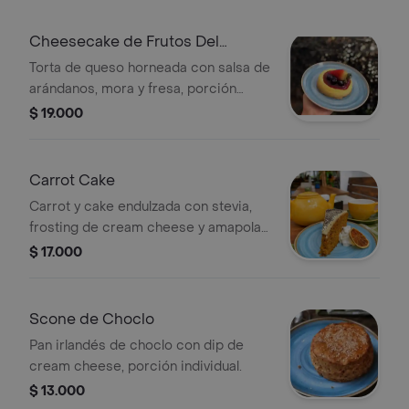
amarillas horneadas y ketchup
artesanal
Cheesecake de Frutos Del
Bosque
Torta de queso horneada con salsa de
arándanos, mora y fresa, porción
individual.
$ 19.000
Carrot Cake
Carrot y cake endulzada con stevia,
frosting de cream cheese y amapola,
porción individual.
$ 17.000
Scone de Choclo
Pan irlandés de choclo con dip de
cream cheese, porción individual.
$ 13.000