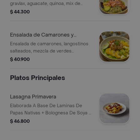
gravlax, aguacate, quinoa, mix de
vegetales de temporada, zucchini,
$ 44.300
tomates confitados, huevo poché,
verdes orgánicos de la casa
y dressing frutal.
Ensalada de Camarones y
Langostinos
Ensalada de camarones, langostinos
salteados, mezcla de verdes
orgánicos de la casa, mango salteado,
$ 40.900
trozos de aguacate, choclo, tomates
cherry y dressing frutal.
Platos Principales
Lasagna Primavera
Elaborada A Base De Laminas De
Papas Nativas + Bolognesa De Soya +
Bechamel De Leche De Almendras +
$ 46.800
Salsa Napolitana + Queso Parmesano,
Acompanada Con Ensalada De