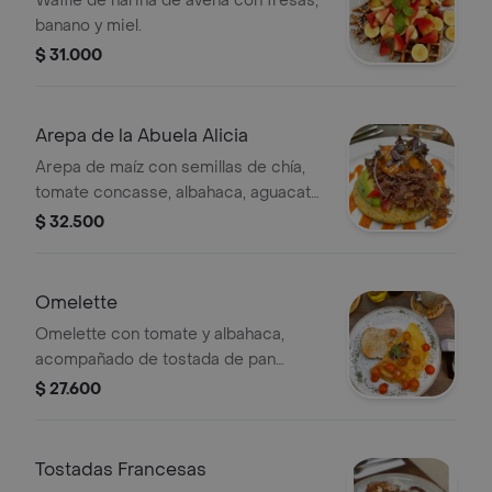
Waffle de harina de avena con fresas,
banano y miel.
$ 31.000
Arepa de la Abuela Alicia
Arepa de maíz con semillas de chía,
tomate concasse, albahaca, aguacate,
salsa rústica de vegetales de
$ 32.500
temporada asados y topping a elegir.
Omelette
Omelette con tomate y albahaca,
acompañado de tostada de pan
artesanal con semillas.
$ 27.600
Tostadas Francesas