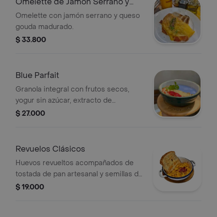
Omelette de Jamón Serrano y
Queso Gouda
Omelette con jamón serrano y queso
gouda madurado.
$ 33.800
Blue Parfait
Granola integral con frutos secos,
yogur sin azúcar, extracto de
lombarda, fresas, rebanadas
$ 27.000
de banano y miel.
Revuelos Clásicos
Huevos revueltos acompañados de
tostada de pan artesanal y semillas de
la casa.
$ 19.000