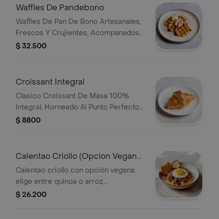
Waffles De Pandebono
Waffles De Pan De Bono Artesanales,
Frescos Y Crujientes, Acompanados
De Mermeladas Gourmet Caseras
$ 32.500
(Frutos Rojos Ontensos, Jengibre Y
Naranja Con Un Toque Citrico
Sublime) Y Queso Crema Suave Y
Croissant Integral
Cremoso
Clasico Croissant De Masa 100%
Integral, Horneado Al Punto Perfecto
Para Un Equilibrio Entre Suavidad Y
$ 8800
Crujiente.
Calentao Criollo (Opcion Vegano
Cambiando Roastbeef X Tofu, Sin
Calentao criollo con opción vegana:
Huevo)
elige entre quinoa o arroz,
acompañado de roastbeef o tofu,
$ 26.200
hogao, frijoles Nima y tostada de pan
sourdough. Sin huevo.