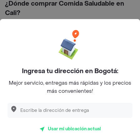
¿Dónde comprar Comida Saludable en
Cali?
Ingresa tu dirección en Bogotá:
Calle 26 Norte #5A-25, San Vicente, Cali, Valle del
Mejor servicio, entregas más rápidas y los precios
Cauca, Colombia
más convenientes!
Preguntas frecuentes
¿Mascabado Cocina Artesanal hace entrega a
Usar mi ubicación actual
domicilio?