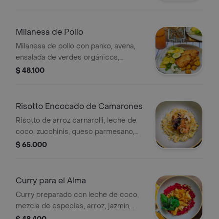
guacamole y guarnición a elegir.
Milanesa de Pollo
Milanesa de pollo con panko, avena,
ensalada de verdes orgánicos,
zucchinis horneados, crema de
$ 48.100
guacamole y guarnición a elegir.
Risotto Encocado de Camarones
Risotto de arroz carnarolli, leche de
coco, zucchinis, queso parmesano,
camarones, langostinos salteados en
$ 65.000
mantequilla de coco y limón.
Curry para el Alma
Curry preparado con leche de coco,
mezcla de especias, arroz, jazmín,
cilantro, maní y proteína a elegir.