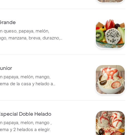
 Grande
n queso, papaya, melón,
go, manzana, breva, durazno,
do a elegir.
unior
n papaya, melón, mango,
ema de la casa y helado a
Especial Doble Helado
n papaya, melon, mango ,
ema y 2 helados a elegir.