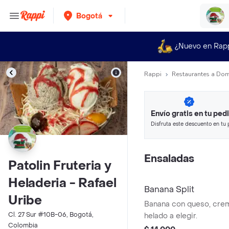
Bogotá
¿Nuevo en Rap
Rappi
Restaurantes a Dom
Envío gratis en tu ped
Disfruta este descuento en tu 
en minutos.
Ensaladas
Patolin Fruteria y
Heladeria - Rafael
Banana Split
Uribe
Banana con queso, crem
Cl. 27 Sur #10B-06, Bogotá,
helado a elegir.
Colombia