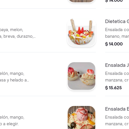
$ 14.000
Dietetica
paya, melon,
Ensalada co
, breva, durazno,
banano, man
fresa y hela
$ 14.000
Ensalada J
elón, mango,
Ensalada co
sa y helado a
manzana, cr
elegir.
$ 15.625
Ensalada 
elón, mango,
Ensalada co
 a elegir.
manzana, cr