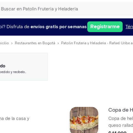
Registrarme
pi?
Disfruta de
envíos gratis por semanas
Tér
icilio
Restaurantes en Bogotá
Patolin Fruteria y Heladeria - Rafael Uribe 
ido
pedido y recíbelo
Copa de H
a de la casa y
Copa de hel
queso rallad
favorito.