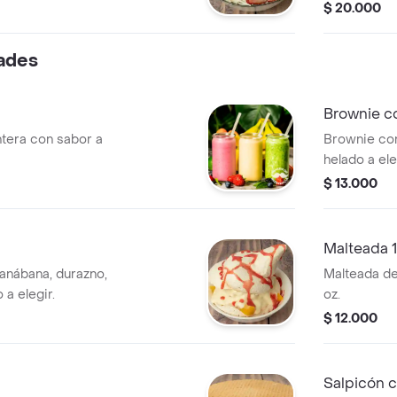
$ 20.000
dades
Brownie c
ntera con sabor a
Brownie con
helado a ele
$ 13.000
Malteada 
anábana, durazno,
Malteada de 
a elegir.
oz.
$ 12.000
Salpicón 