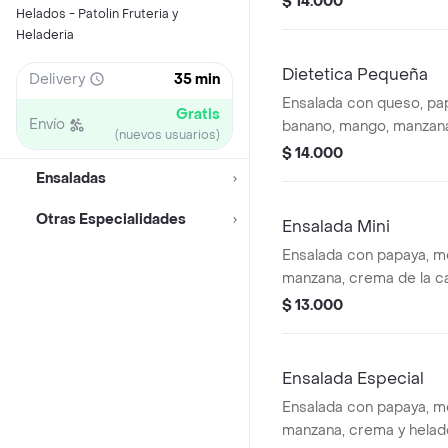
$ 14.000
Helados - Patolin Fruteria y
Heladeria
Dietetica Pequeña
Delivery
35 min
Ensalada con queso, pa
Gratis
Envío
banano, mango, manzana
(nuevos usuarios)
fresa y helado a elegir.
$ 14.000
Ensaladas
Otras Especialidades
Ensalada Mini
Ensalada con papaya, m
manzana, crema de la ca
elegir.
$ 13.000
Ensalada Especial
Ensalada con papaya, m
manzana, crema y helado