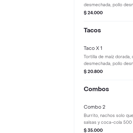
desmechada, pollo des
salsa de frijol y queso.
$ 24.000
Tacos
Taco X 1
Tortilla de maíz dorada,
desmechada, pollo des
frijol, lechuga, queso y s
$ 20.800
Combos
Combo 2
Burrito, nachos solo que
salsas y coca-cola 500 m
$ 35.000