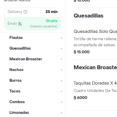
$ 10.000
Broaster Alamos
Delivery
35 min
Quesadillas
Gratis
Envío
(nuevos usuarios)
Quesadillas Solo Qu
Flautas
Tortilla de harina rellen
acompañada de salsas.
Quesadillas
$ 15.000
Mexican Broaster
Mexican Broaste
Nachos
Burros
Taquitas Doradas X 4
Cuatro Unidades De Taq
Tacos
$ 6000
Combos
Limonadas