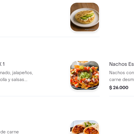
 1
Nachos Es
nado, jalapeños,
Nachos con 
lla y salsas.
carne desm
guacamole, 
$ 26.000
personal.
a de carne