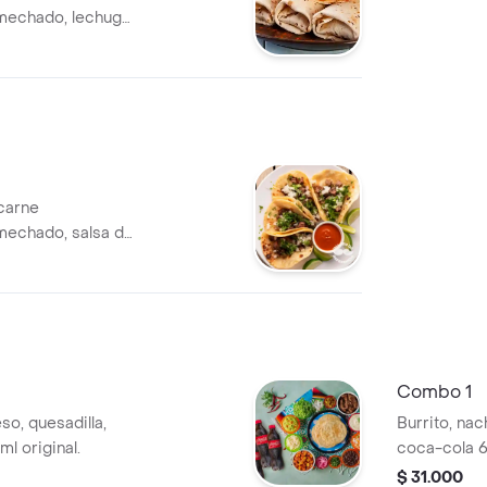
mechado, lechuga,
 carne
mechado, salsa de
alsas.
Combo 1
so, quesadilla,
Burrito, nac
l original.
coca-cola 6
$ 31.000