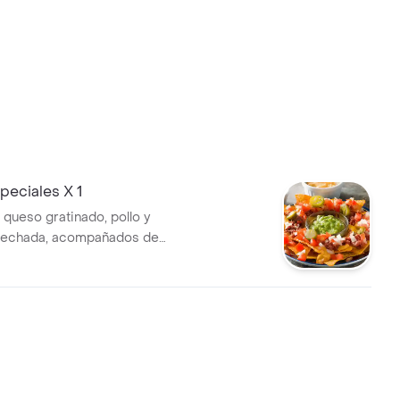
peciales X 1
queso gratinado, pollo y
echada, acompañados de
jalapeños y salsas. Porción