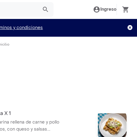
Ingreso
minos y condiciones
icilio
a X 1
harina rellena de carne y pollo
, con queso y salsas.
rnición de ensalada.