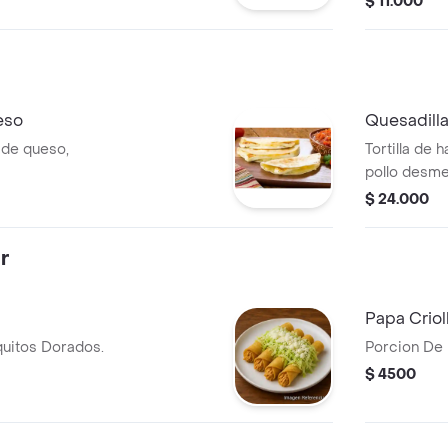
$ 11.000
eso
Quesadilla
a de queso,
Tortilla de
pollo desme
salsas. .
$ 24.000
r
Papa Criol
uitos Dorados.
Porcion De 
$ 4500