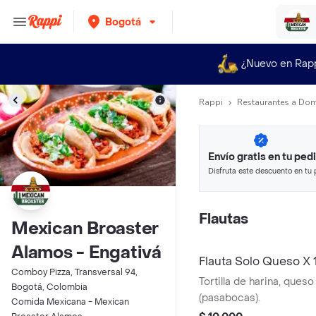
Bogotá
¿Nuevo en Rap
Rappi
Restaurantes a Dom
Envío gratis en tu ped
Disfruta este descuento en tu 
en minutos.
Flautas
Mexican Broaster
Alamos - Engativá
Flauta Solo Queso X 
Comboy Pizza, Transversal 94,
Tortilla de harina, queso
Bogotá, Colombia
(pasabocas).
Comida Mexicana - Mexican