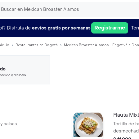
Registrarme
pi?
Disfruta de
envíos gratis por semanas
Tér
icilio
Restaurantes en Bogotá
Mexican Broaster Alamos - Engativá a Dom
ido
pedido y recíbelo
1
Flauta Mixt
 y salsas.
Tortilla de 
desmechados
Incluye gua