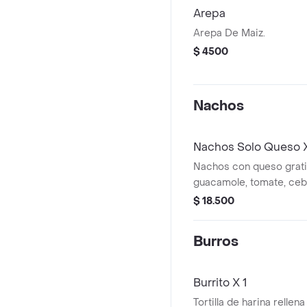
Arepa
Arepa De Maiz.
$ 4500
Nachos
Nachos Solo Queso X
Nachos con queso grati
guacamole, tomate, cebo
(porción personal).
$ 18.500
Burros
Burrito X 1
Tortilla de harina rellen