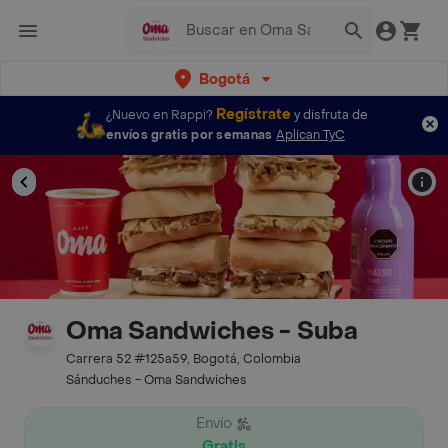
Bogotá
Regístrate
¿Nuevo en Rappi?
y disfruta de
envíos gratis por semanas
Aplican TyC
Oma Sandwiches - Suba
Carrera 52 #125a59, Bogotá, Colombia
Sánduches - Oma Sandwiches
Envío
Gratis