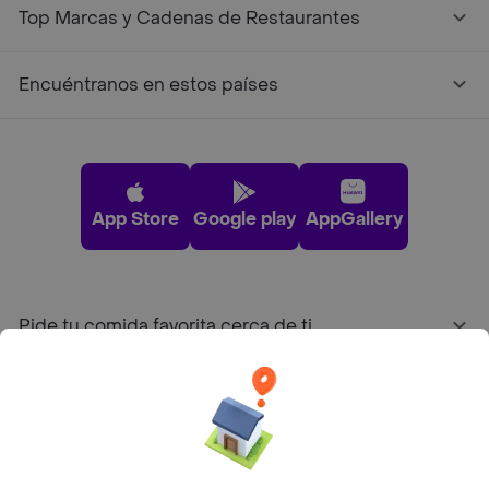
Top Marcas y Cadenas de Restaurantes
Encuéntranos en estos países
App Store
Google play
AppGallery
Pide tu comida favorita cerca de ti
Categorías
Únete a Rappi