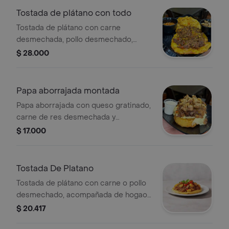
Tostada de plátano con todo
Tostada de plátano con carne
desmechada, pollo desmechado,
chicharrón y hogao de la casa.
$ 28.000
Papa aborrajada montada
Papa aborrajada con queso gratinado,
carne de res desmechada y
complemento a elegir
$ 17.000
Tostada De Platano
Tostada de plátano con carne o pollo
desmechado, acompañada de hogao
y decorada con tomates cherry.
$ 20.417