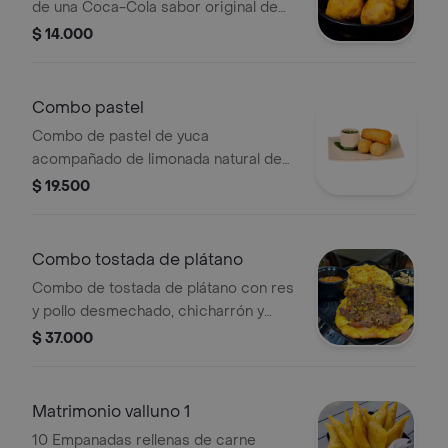
de una Coca-Cola sabor original de
400 ml.
$ 14.000
Combo pastel
Combo de pastel de yuca
acompañado de limonada natural de
16 oz.
$ 19.500
Combo tostada de plátano
Combo de tostada de plátano con res
y pollo desmechado, chicharrón y
hogao, acompañado de limonada
$ 37.000
natural de 16 oz.
Matrimonio valluno 1
10 Empanadas rellenas de carne