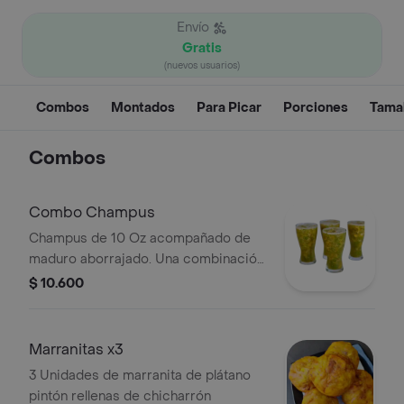
Envío
Gratis
(nuevos usuarios)
Combos
Montados
Para Picar
Porciones
Tamal
Combos
Combo Champus
Champus de 10 Oz acompañado de
maduro aborrajado. Una combinación
perfecta de bebida tradicional y
$ 10.600
plátano maduro frito.
Marranitas x3
3 Unidades de marranita de plátano
pintón rellenas de chicharrón