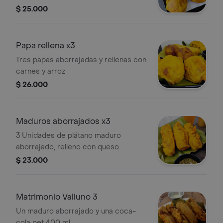
$ 25.000
Papa rellena x3
Tres papas aborrajadas y rellenas con
carnes y arroz
$ 26.000
Maduros aborrajados x3
3 Unidades de plátano maduro
aborrajado, relleno con queso
mozzarella
$ 23.000
Matrimonio Valluno 3
Un maduro aborrajado y una coca-
cola pet 400 ml.