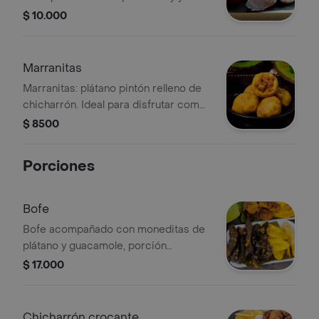
$ 10.000
Marranitas
Marranitas: plátano pintón relleno de
chicharrón. Ideal para disfrutar como
plato principal.
$ 8500
Porciones
Bofe
Bofe acompañado con moneditas de
plátano y guacamole, porción
personal.
$ 17.000
Chicharrón crocante