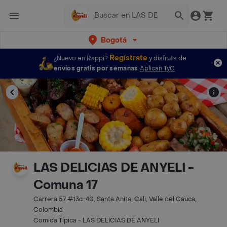
Bogotá
Regístrate
¿Nuevo en Rappi?
y disfruta de
envíos gratis por semanas
Aplican TyC
LAS DELICIAS DE ANYELI -
Comuna 17
Carrera 57 #13c-40, Santa Anita, Cali, Valle del Cauca,
Colombia
Comida Típica - LAS DELICIAS DE ANYELI