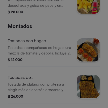
10 Empanadas rellenas con carne
desechada y guiso de papa y un
econolitro (sabor sujeto a
$ 28.000
disponibilidad)
Montados
Tostadas con hogao
Tostadas acompañadas de hogao, una
mezcla de tomate y cebolla. Incluye 2
porciones.
$ 12.000
Tostadas de
plátanoconcarnesychicharrón
Tostada de plátano con proteína a
elegir más chicharrón crocante y
hogao de la casa.
$ 26.000