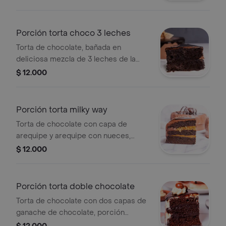
de almendras, porción personal.
Porción torta choco 3 leches
Torta de chocolate, bañada en
deliciosa mezcla de 3 leches de la
casa y chocolate, porción personal.
$ 12.000
Porción torta milky way
Torta de chocolate con capa de
arequipe y arequipe con nueces,
porción personal.
$ 12.000
Porción torta doble chocolate
Torta de chocolate con dos capas de
ganache de chocolate, porción
personal.