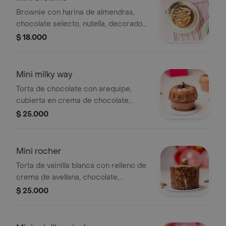
Brownie con harina de almendras,
chocolate selecto, nutella, decorado
de ganache de chocolate blanco y
$ 18.000
trozos de almendras, tamaño de 1 a 2
porciones.
Mini milky way
Torta de chocolate con arequipe,
cubierta en crema de chocolate,
tamaño de 1 a 2 porciones.
$ 25.000
Mini rocher
Torta de vainilla blanca con relleno de
crema de avellana, chocolate,
cubierta en crocante de chocolate,
$ 25.000
maní, decorado de mini trufa, tamaño
de 1 a 2 porciones.