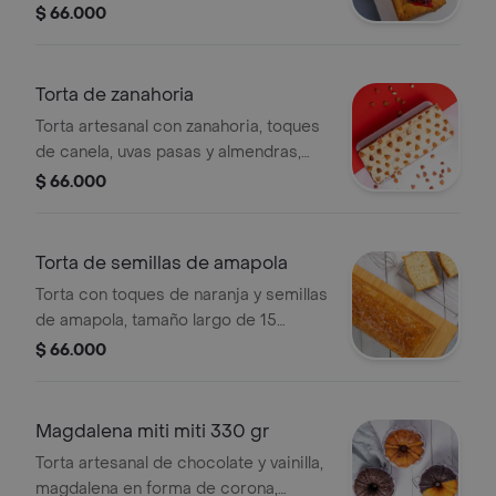
arándanos, tamaño largo de 12 a 15
$ 66.000
porciones.
Torta de zanahoria
Torta artesanal con zanahoria, toques
de canela, uvas pasas y almendras,
cubierta en crema de mantequilla y
$ 66.000
queso, tamaño largo de 12 a 15
porciones.
Torta de semillas de amapola
Torta con toques de naranja y semillas
de amapola, tamaño largo de 15
porciones.
$ 66.000
Magdalena miti miti 330 gr
Torta artesanal de chocolate y vainilla,
magdalena en forma de corona,