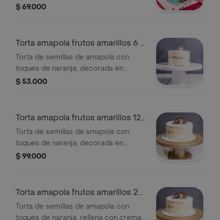
con ganache de chocolate blanco y
$ 69.000
trozos de almendras, tamaño de 12
porciones.
Torta amapola frutos amarillos 6 a
8 por
Torta de semillas de amapola con
toques de naranja, decorada en
crema de frutos amarillos y crema
$ 53.000
bavaria, tamaño de 6 a 8 porciones.
Torta amapola frutos amarillos 12
pz
Torta de semillas de amapola con
toques de naranja, decorada en
crema de frutos amarillos y crema
$ 99.000
bavaria, tamaño de 12 porciones.
Torta amapola frutos amarillos 22
pz
Torta de semillas de amapola con
toques de naranja, rellena con crema