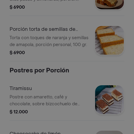
personal, 100 gr.
$ 6900
Porción torta de semillas de
amapola
Torta con toques de naranja y semillas
de amapola, porción personal, 100 gr.
$ 6900
Postres por Porción
Tiramissu
Postre con amaretto, café y
chocolate, sobre bizcochuelo de
chocolate, capas de crema de queso
$ 12.000
mascarpone, decorado en virutas de
chocolate, porción personal.
Cheesecake de limón