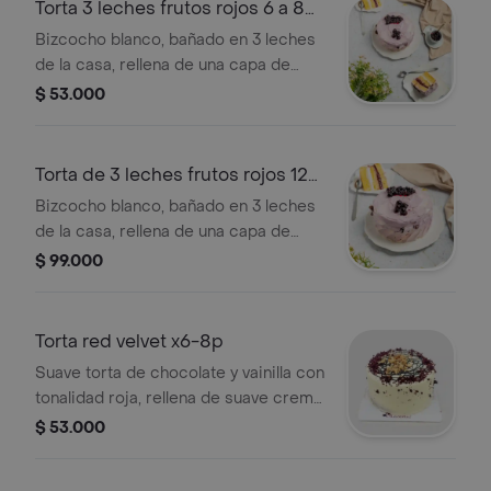
Torta 3 leches frutos rojos 6 a 8
pz
Bizcocho blanco, bañado en 3 leches
de la casa, rellena de una capa de
mermelada de frutos rojos y una capa
$ 53.000
de crema de chantillí, decorada con
crema chantilly y arándanos. tamaño
de 6 a 8 porciones.
Torta de 3 leches frutos rojos 12
pz
Bizcocho blanco, bañado en 3 leches
de la casa, rellena de una capa de
mermelada de frutos rojos y una capa
$ 99.000
de crema de chantillí, decorada con
crema chantilly y arándanos. tamaño
de 12 porciones.
Torta red velvet x6-8p
Suave torta de chocolate y vainilla con
tonalidad roja, rellena de suave crema
de queso y crema de frutos rojos,
$ 53.000
cubierta muy suavemente con crema
de mantequilla y nueces.