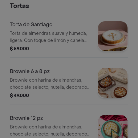
Tortas
Torta de Santiago
Torta de almendras suave y húmeda,
ligera. Con toque de limón y canela.
Sin lácteos y libre de gluten. Perfecta
$ 59.000
para acompañar café o regalar un
momento especial. Tradición que se
disfruta. Rinde para 8 a 10 porciones
Brownie 6 a 8 pz
Brownie con harina de almendras,
chocolate selecto, nutella, decorado
con ganache de chocolate blanco y
$ 49.000
trozos de almendras, tamaño de 6 a 8
porciones.
Brownie 12 pz
Brownie con harina de almendras,
chocolate selecto, nutella, decorado