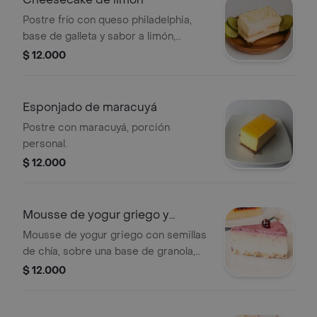
Postre frío con queso philadelphia,
base de galleta y sabor a limón,
porció personal.
$ 12.000
Esponjado de maracuyá
Postre con maracuyá, porción
personal.
$ 12.000
Mousse de yogur griego y
arándanos light
Mousse de yogur griego con semillas
de chía, sobre una base de granola,
cubierta en salsa de arándanos y
$ 12.000
endulzada de fructosa, porción
personal.