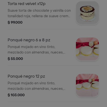
Torta red velvet x12p
Suave torta de chocolate y vainilla con
tonalidad roja, rellena de suave crema
de queso y crema de frutos rojos,
$ 99.000
cubierta muy suavemente con crema
de mantequilla y nueces.
Ponqué negro 6 a 8 pz
Ponqué mojado en vino tinto,
mezclado con almendras, nueces,
uvas y ciruelas pasas, cubierto en
$ 55.000
fondant blanco, tamaño de 6 a 8 pz.
Ponqué negro 12 pz
Ponqué mojado en vino tinto,
mezclado con almendras, nueces,
uvas y ciruelas pasas, cubierto en
$ 103.000
fondant blanco, tamaño de 12 pz.