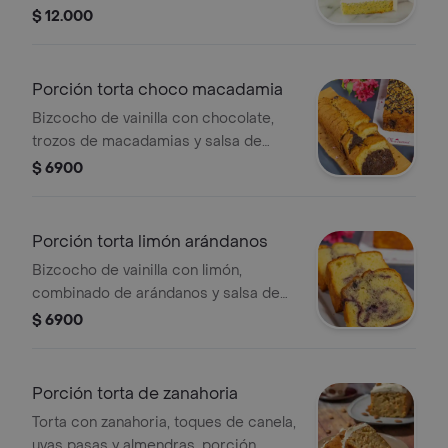
crema de frutos amarillos y crema
$ 12.000
bavaria de la casa, porción personal.
Porción torta choco macadamia
Bizcocho de vainilla con chocolate,
trozos de macadamias y salsa de
chocolate, porción personal, 100 gr.
$ 6900
Porción torta limón arándanos
Bizcocho de vainilla con limón,
combinado de arándanos y salsa de
arándanos, porción personal, 100 gr.
$ 6900
Porción torta de zanahoria
Torta con zanahoria, toques de canela,
uvas pasas y almendras, porción