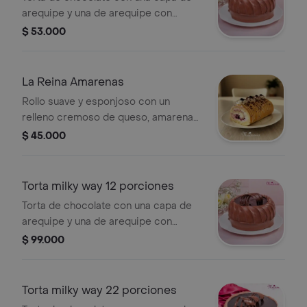
arequipe y una de arequipe con
nueces, cubierta en crema y salsa de
$ 53.000
chocolate, tamaño de 6 a 8
porciones.
La Reina Amarenas
Rollo suave y esponjoso con un
relleno cremoso de queso, amarenas
y macadamias. Es un postre
$ 45.000
equilibrado, delicado y lleno de sabor,
ideal para quienes buscan algo
especial y que realmente invite a
Torta milky way 12 porciones
repetir. Presentación: 8 a 10
Torta de chocolate con una capa de
porciones
arequipe y una de arequipe con
nueces, cubierta en crema y salsa de
$ 99.000
chocolate, tamaño de 12 porciones.
Torta milky way 22 porciones