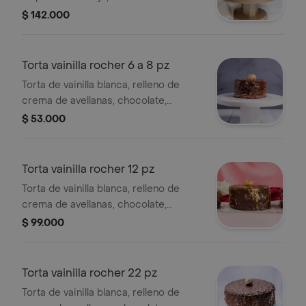
de frutos amarillos y crema bavaria,
$ 142.000
decorada con delicada crema de
mantequilla y una trufa; tamaño de 22
porciones.
Torta vainilla rocher 6 a 8 pz
Torta de vainilla blanca, relleno de
crema de avellanas, chocolate,
cubierta con crocante chocolate,
$ 53.000
maní y decorado de una trufa, tamaño
de 6 a 8 porciones.
Torta vainilla rocher 12 pz
Torta de vainilla blanca, relleno de
crema de avellanas, chocolate,
cubierta con crocante chocolate,
$ 99.000
maní y decorado de una trufa, tamaño
de 12 porciones.
Torta vainilla rocher 22 pz
Torta de vainilla blanca, relleno de