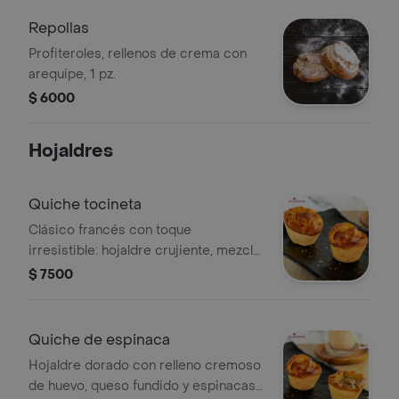
Repollas
Profiteroles, rellenos de crema con
arequipe, 1 pz.
$ 6000
Hojaldres
Quiche tocineta
Clásico francés con toque
irresistible: hojaldre crujiente, mezcla
cremosa de huevo, queso y tocineta.
$ 7500
¡una delicia que se derrite en tu boca!
Quiche de espinaca
Hojaldre dorado con relleno cremoso
de huevo, queso fundido y espinacas