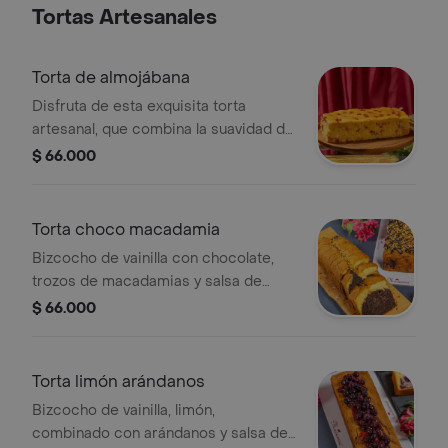
Tortas Artesanales
Torta de almojábana
Disfruta de esta exquisita torta
artesanal, que combina la suavidad de
los trozos de almojábana con la
$ 66.000
cremosidad del queso y un toque
dulce de bocadillo. un clásico
reinventado que deleitará tu paladar y
Torta choco macadamia
te hará querer repetir. caliéntalo unos
Bizcocho de vainilla con chocolate,
segundos y disfruta. para 12-16
trozos de macadamias y salsa de
porciones
chocolate, tamaño largo de 12 a 15
$ 66.000
porciones.
Torta limón arándanos
Bizcocho de vainilla, limón,
combinado con arándanos y salsa de