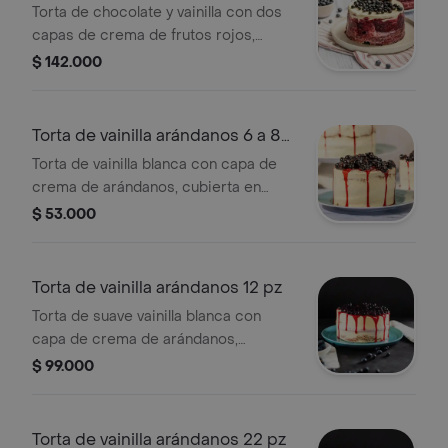
porciones
Torta de chocolate y vainilla con dos
capas de crema de frutos rojos,
decorada en crema, mermelada de
$ 142.000
frutos rojos, cerezas achocolatadas,
arándanos, tamaño de 22 porciones.
Torta de vainilla arándanos 6 a 8
porc
Torta de vainilla blanca con capa de
crema de arándanos, cubierta en
suave crema de mantequilla y
$ 53.000
arándanos en salsa, tamaño de 6 a 8
porciones.
Torta de vainilla arándanos 12 pz
Torta de suave vainilla blanca con
capa de crema de arándanos,
cubierta en crema de mantequilla y
$ 99.000
arándanos en salsa, tamaño de 12
porciones.
Torta de vainilla arándanos 22 pz