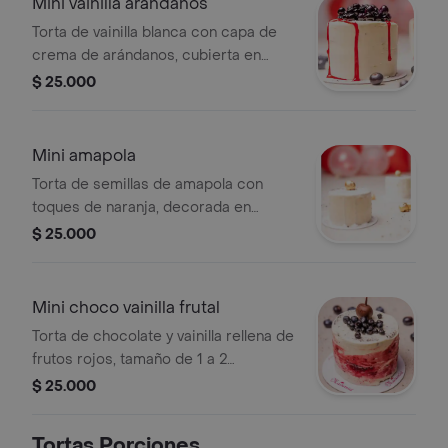
Mini vainilla arándanos
Torta de vainilla blanca con capa de
crema de arándanos, cubierta en
crema y arándanos en salsa, tamaño
$ 25.000
de 1 a 2 porciones.
Mini amapola
Torta de semillas de amapola con
toques de naranja, decorada en
crema de frutos amarillos, tamaño de
$ 25.000
1 a 2 porciones.
Mini choco vainilla frutal
Torta de chocolate y vainilla rellena de
frutos rojos, tamaño de 1 a 2
porciones.
$ 25.000
Tortas Porciones