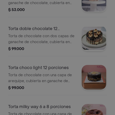
ganache de chocolate, cubierta en
crema y chocolate, tamaño de 6 a 8
$ 53.000
porciones.
Torta doble chocolate 12
porciones
Torta de chocolate con dos capas de
ganache de chocolate, cubierta en
crema y chocolate, tamaño de 12
$ 99.000
porciones.
Torta choco light 12 porciones
Torta de chocolate con una capa de
arequipe, cubierta en ganache de
chocolate y arándanos, endulzado con
$ 99.000
sucralosa, tamaño de 12 porciones.
Torta milky way 6 a 8 porciones
Torta de chocolate con una capa de