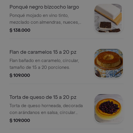
Ponqué negro bizcocho largo
Ponqué mojado en vino tinto,
mezclado con almendras, nueces,
uvas y ciruelas pasas, cubierto en
$ 138.000
fondant blanco, tamaño de 15
porciones.
Flan de caramelos 15 a 20 pz
Flan bañado en caramelo, circular,
tamaño de 15 a 20 porciones.
$ 109.000
Torta de queso de 15 a 20 pz
Torta de queso horneada, decorada
con arándanos en salsa, circular
tamaño de 15 a 20 porciones.
$ 109.000