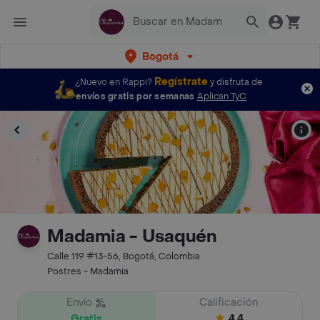
Bogotá
Regístrate
¿Nuevo en Rappi?
y disfruta de
envíos gratis por semanas
Aplican TyC
Madamia - Usaquén
Calle 119 #13-56, Bogotá, Colombia
Postres - Madamia
Envío
Calificación
Gratis
4.4