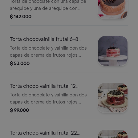
Torta de chocolate con una capa de
arequipe y una de arequipe con
nueces, cubierta en crema y salsa de
$ 142.000
chocolate, tamaño de 22 porciones.
Torta chocovainilla frutal 6-8
porciones
Torta de chocolate y vainilla con dos
capas de crema de frutos rojos,
decorada en suave crema de
$ 53.000
mantequilla con mermelada de frutos
rojos, cerezas achocolatadas y
arándanos, tamaño de 6 a 8
Torta choco vainilla frutal 12
porciones.
porciones
Torta de chocolate y vainilla con dos
capas de crema de frutos rojos,
decorada en crema, mermelada de
$ 99.000
frutos rojos, cerezas achocolatadas,
arándanos, tamaño de 12 porciones.
Torta choco vainilla frutal 22