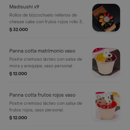
Madisushi x9
Rollos de bizcochuelo rellenos de
chesse cake con frutos rojos rollo 3
pz, frutos amarillos rollo 3 pz y galleta
$ 32.000
oreo rollo 3 pz, salsa inglesa de tres
leches de la casa.
Panna cotta matrimonio vaso
Postre cremoso lácteo con salsa de
mora y arequipe, vaso personal.
$ 12.000
Panna cotta frutos rojos vaso
Postre cremoso lácteo con salsa de
frutos rojos, vaso personal.
$ 12.000