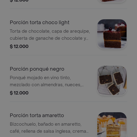
$ 12.000
Porción torta choco light
Torta de chocolate, capa de arequipe,
cubierta de ganache de chocolate y
arándanos, endulzado con sucralosa,
$ 12.000
porción personal.
Porción ponqué negro
Ponqué mojado en vino tinto,
mezclado con almendras, nueces,
uvas y ciruelas pasas, cubierto de
$ 12.000
fondant blanco, porción personal.
Porción torta amaretto
Bizcochuelo, bañado en amaretto,
café, rellena de salsa inglesa, crema