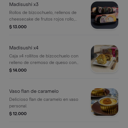
Madisushi x3
Rollos de bizcochuelo, rellenos de
cheesecake de frutos rojos rollo,
frutos amarillos rollo y galleta oreo
$ 13.000
rollo, salsa inglesa de tres leches de
la casa, 3 pz.
Madisushi x4
Caja x4 rollitos de bizcochuelo con
relleno de cremoso de queso con
pistachos y de nutella con coco y
$ 14.000
nueces. .
Vaso flan de caramelo
Delicioso flan de caramelo en vaso
personal.
$ 12.000