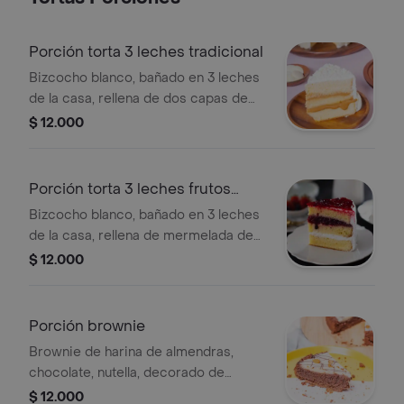
Porción torta 3 leches tradicional
Bizcocho blanco, bañado en 3 leches
de la casa, rellena de dos capas de
arequipe, porción personal.
$ 12.000
Porción torta 3 leches frutos
rojos
Bizcocho blanco, bañado en 3 leches
de la casa, rellena de mermelada de
frutos rojos y crema chantillí, porción
$ 12.000
personal.
Porción brownie
Brownie de harina de almendras,
chocolate, nutella, decorado de
ganache de chocolate blanco y trozos
$ 12.000