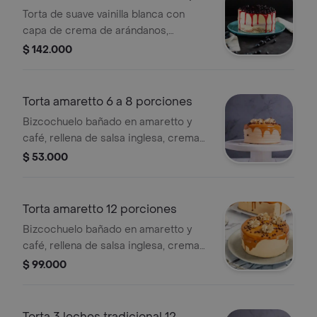
Torta de suave vainilla blanca con
capa de crema de arándanos,
cubierta en crema de mantequilla y
$ 142.000
arándanos en salsa, tamaño de 22
porciones.
Torta amaretto 6 a 8 porciones
Bizcochuelo bañado en amaretto y
café, rellena de salsa inglesa, crema
de arequipe, cubierta en crema de
$ 53.000
arequipe, tamaño de 6 a 8 porciones.
Torta amaretto 12 porciones
Bizcochuelo bañado en amaretto y
café, rellena de salsa inglesa, crema
de arequipe, cubierta en crema de
$ 99.000
arequipe, tamaño de 12 porciones.
Torta 3 leches tradicional 12