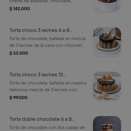
crema de avellanas, chocolate,
cubierta con crocante chocolate,
$ 142.000
maní y decorado de una trufa, tamaño
de 22 porciones.
Torta choco 3 leches 6 a 8
porciones
Torta de chocolate, bañada en mezcla
de 3 leches de la casa con chocolate,
tamaño de 6 a 8 porciones.
$ 53.000
Torta choco 3 leches 12
porciones
Torta de chocolate, bañada en nuestra
deliciosa mezcla de 3 leches con
chocolate, tamaño de 12 porciones.
$ 99.000
Torta doble chocolate 6 a 8
porciones
Torta de chocolate con dos capas de