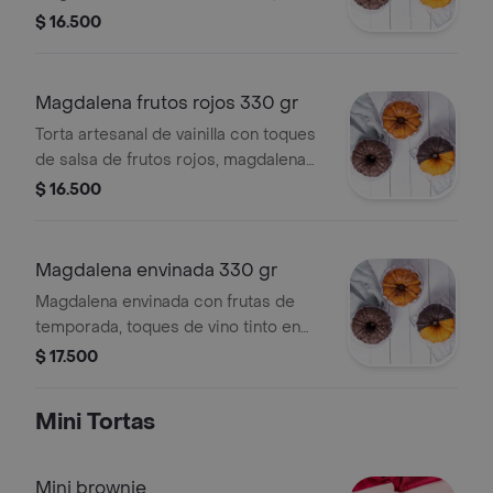
tamaño de 6 a 8 porciones.
$ 16.500
Magdalena frutos rojos 330 gr
Torta artesanal de vainilla con toques
de salsa de frutos rojos, magdalena
en forma de corona, tamaño de 6 a 8
$ 16.500
porciones.
Magdalena envinada 330 gr
Magdalena envinada con frutas de
temporada, toques de vino tinto en
forma de corona, tamaño de 6 a 8
$ 17.500
porciones.
Mini Tortas
Mini brownie