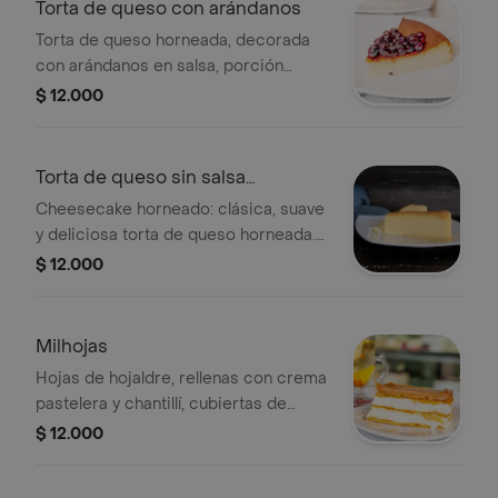
Torta de queso con arándanos
Torta de queso horneada, decorada
con arándanos en salsa, porción
personal.
$ 12.000
Torta de queso sin salsa
cheesecake
Cheesecake horneado: clásica, suave
y deliciosa torta de queso horneada.
no lleva salsa. porción. requiere
$ 12.000
refrigeración.
Milhojas
Hojas de hojaldre, rellenas con crema
pastelera y chantillí, cubiertas de
arequipe, porción personal.
$ 12.000