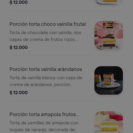
de arequipe, cubierta de crema de
$ 12.000
arequipe, porción personal.
Porción torta choco vainilla frutal
Torta de chocolate con vainilla, dos
capas de crema de frutos rojos,
crema, mermelada de frutos rojos,
$ 12.000
cerezas achocolatadas y arándanos,
porción personal.
Porción torta vainilla arándanos
Torta de vainilla blanca con capa de
crema de arándanos, porción
personal.
$ 12.000
Porción torta amapola frutos
amarillos
Torta de semillas de amapola con
toques de naranja, decorada de