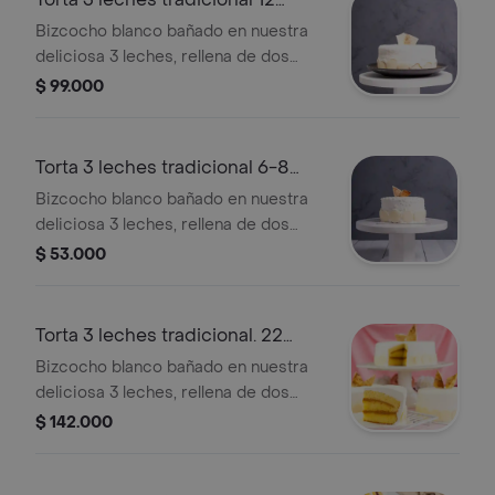
porciones
Bizcocho blanco bañado en nuestra
deliciosa 3 leches, rellena de dos
capas de arequipe, cubierta con
$ 99.000
suave crema y chocolates blancos;
tamaño de tamaño 12 porciones.
Torta 3 leches tradicional 6-8
porciones
Bizcocho blanco bañado en nuestra
deliciosa 3 leches, rellena de dos
capas de arequipe, cubierta con
$ 53.000
suave crema y chocolates blancos;
tamaño de 6 a 8 porciones.
Torta 3 leches tradicional. 22
porciones
Bizcocho blanco bañado en nuestra
deliciosa 3 leches, rellena de dos
capas de arequipe, cubierta con
$ 142.000
suave crema y chocolates blancos;
tamaño 22 porciones.