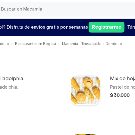
Registrarme
pi?
Disfruta de
envíos gratis por semanas
Tér
icilio
Restaurantes en Bogotá
Madamia - Teusaquillo a Domicilio
iladelphia
Mix de hoj
adelphia.
Pastel de ho
$ 30.000