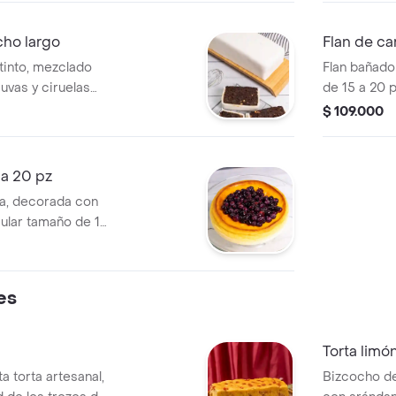
ho largo
Flan de ca
tinto, mezclado
Flan bañado
uvas y ciruelas
de 15 a 20 
ant blanco,
$ 109.000
.
 a 20 pz
a, decorada con
cular tamaño de 15
es
Torta limó
a torta artesanal,
Bizcocho de