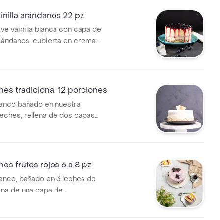
ainilla arándanos 22 pz
ve vainilla blanca con capa de
ándanos, cubierta en crema
lla y arándanos en salsa,
2 porciones.
ches tradicional 12 porciones
anco bañado en nuestra
leches, rellena de dos capas
, cubierta con suave crema y
blancos; tamaño de tamaño 12
hes frutos rojos 6 a 8 pz
anco, bañado en 3 leches de
lena de una capa de
e frutos rojos y una capa de
antillí, decorada con crema