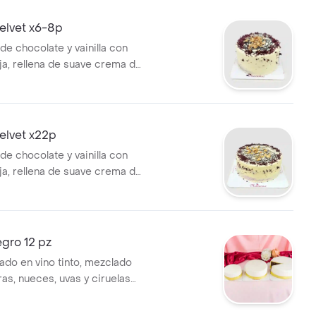
arándanos. tamaño de 6 a 8
velvet x6-8p
de chocolate y vainilla con
oja, rellena de suave crema de
ma de frutos rojos, cubierta
ente con crema de
 y nueces.
velvet x22p
de chocolate y vainilla con
oja, rellena de suave crema de
ma de frutos rojos, cubierta
ente con crema de
 y nueces. para 22 porciones
gro 12 pz
do en vino tinto, mezclado
as, nueces, uvas y ciruelas
erto en fondant blanco,
2 pz.