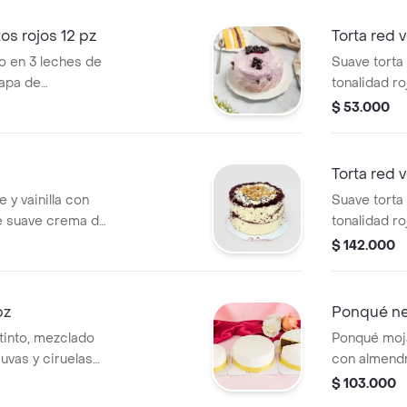
chantilly y 
porciones.
tos rojos 12 pz
Torta red 
o en 3 leches de
Suave torta 
capa de
tonalidad r
jos y una capa de
queso y cre
$ 53.000
corada con crema
muy suavem
amaño de 12
mantequilla
Torta red 
 y vainilla con
Suave torta 
 de suave crema de
tonalidad r
 rojos, cubierta
queso y cre
$ 142.000
rema de
muy suavem
mantequilla
pz
Ponqué ne
tinto, mezclado
Ponqué moja
uvas y ciruelas
con almendr
ant blanco,
pasas, cubi
$ 103.000
tamaño de 1