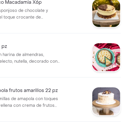
co Macadamia X6p
ponjoso de chocolate y
 el toque crocante de
y trozos de chocolate,
n crema de mantequilla suave
con fresas frescas y chokis,
as fileteadas y arequipe.
 pz
a 6-8 porciones
 harina de almendras,
electo, nutella, decorado con
chocolate blanco y trozos de
tamaño de 12 porciones.
ola frutos amarillos 22 pz
millas de amapola con toques
 rellena con crema de frutos
 crema bavaria, decorada con
ma de mantequilla y una trufa;
2 porciones.