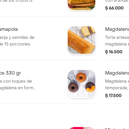
 de los trozos de
con arándan
osidad del queso
tamaño larg
$ 66.000
dillo. un clásico
á tu paladar y te
iéntalo unos
 amapola
Magdalena 
ra 12-16 porciones
anja y semillas de
Torta artesa
e 15 porciones.
magdalena 
de 6 a 8 po
$ 16.500
os 330 gr
Magdalena
lla con toques de
Magdalena e
magdalena en forma
temporada, 
a 8 porciones.
de corona, 
$ 17.500