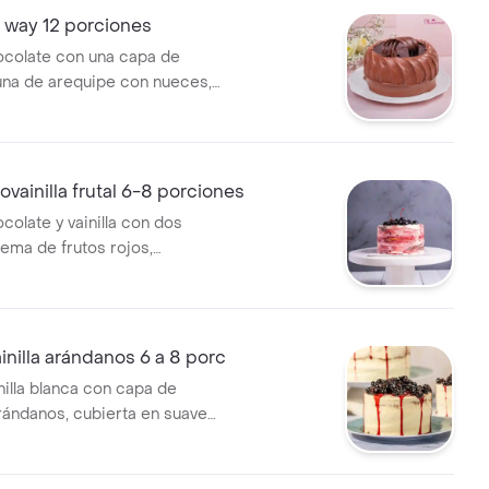
y way 12 porciones
ocolate con una capa de
una de arequipe con nueces,
 crema y salsa de chocolate,
2 porciones.
ovainilla frutal 6-8 porciones
colate y vainilla con dos
ema de frutos rojos,
 suave crema de mantequilla
da de frutos rojos, cerezas
as y arándanos, tamaño de 6
es.
ainilla arándanos 6 a 8 porc
nilla blanca con capa de
ándanos, cubierta en suave
ntequilla y arándanos en
ño de 6 a 8 porciones.