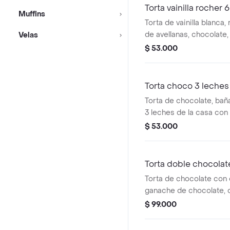
Torta vainilla rocher 6
Muffins
Torta de vainilla blanca
de avellanas, chocolate, cubierta con
Velas
crocante chocolate, ma
$ 53.000
una trufa, tamaño de 6 
Torta choco 3 leches
Torta de chocolate, bañada en mezcla de
3 leches de la casa con
tamaño de 6 a 8 porcio
$ 53.000
Torta doble chocolat
Torta de chocolate con
ganache de chocolate, 
y chocolate, tamaño de 
$ 99.000