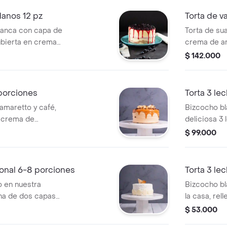
.
ndanos 12 pz
Torta de v
blanca con capa de
Torta de sua
bierta en crema
crema de ar
nos en salsa,
de mantequi
$ 142.000
.
tamaño de 2
 porciones
Torta 3 le
amaretto y café,
Bizcocho bl
, crema de
deliciosa 3 
rema de arequipe,
de arequipe
$ 99.000
nes.
chocolates 
porciones.
ional 6-8 porciones
Torta 3 lec
 en nuestra
Bizcocho bl
ena de dos capas
la casa, rel
con suave crema y
mermelada d
$ 53.000
maño de 6 a 8
crema de ch