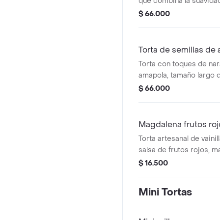
que combina la suavidad
almojábana con la crem
$ 66.000
y un toque dulce de boca
reinventado que deleitar
hará querer repetir. cal
Torta de semillas de
segundos y disfruta. pa
Torta con toques de nar
amapola, tamaño largo d
$ 66.000
Magdalena frutos roj
Torta artesanal de vaini
salsa de frutos rojos, 
de corona, tamaño de 6 
$ 16.500
Mini Tortas