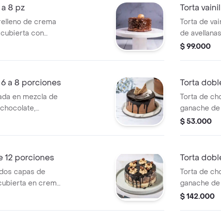
 a 8 pz
Torta vaini
, relleno de crema
Torta de vai
de avellanas, chocolate, cubierta con
ní y decorado de
crocante ch
$ 99.000
a 8 porciones.
una trufa, 
 6 a 8 porciones
Torta dobl
Torta de ch
 chocolate,
ganache de 
nes.
y chocolate
$ 53.000
e 12 porciones
Torta dobl
 dos capas de
Torta de ch
cubierta en crema
ganache de 
12 porciones.
y chocolate
$ 142.000