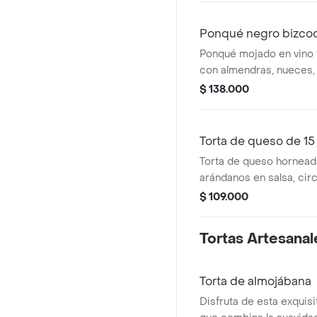
Ponqué negro bizcoc
Ponqué mojado en vino 
con almendras, nueces, 
pasas, cubierto en fond
$ 138.000
tamaño de 15 porciones
Torta de queso de 15
Torta de queso hornead
arándanos en salsa, cir
a 20 porciones.
$ 109.000
Tortas Artesanal
Torta de almojábana
Disfruta de esta exquisit