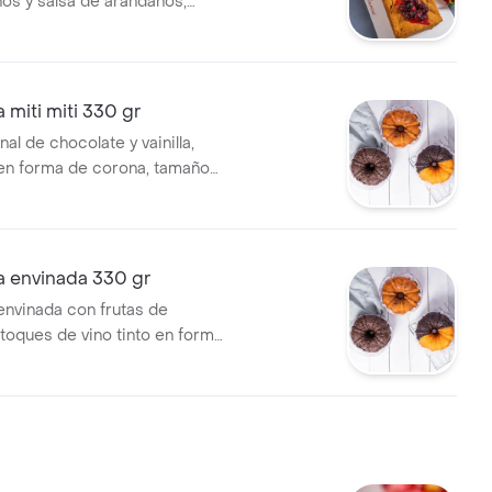
os y salsa de arándanos,
o de 12 a 15 porciones.
miti miti 330 gr
nal de chocolate y vainilla,
en forma de corona, tamaño
rciones.
 envinada 330 gr
nvinada con frutas de
toques de vino tinto en forma
tamaño de 6 a 8 porciones.