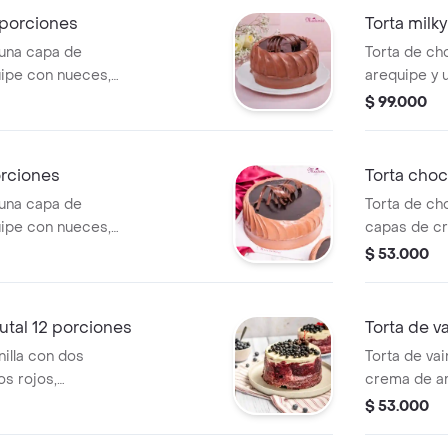
 porciones
Torta milk
 una capa de
Torta de ch
uipe con nueces,
arequipe y 
sa de chocolate,
cubierta en
$ 99.000
nes.
tamaño de 1
orciones
Torta choc
 una capa de
Torta de cho
uipe con nueces,
capas de cr
sa de chocolate,
decorada en
$ 53.000
.
con mermela
achocolatad
a 8 porcion
rutal 12 porciones
Torta de v
nilla con dos
Torta de vai
s rojos,
crema de ar
ada de frutos
crema de ma
$ 53.000
salsa, tama