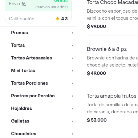
Gratis
Torta Choco Macada
Envío
(nuevos usuarios)
Bizcocho esponjoso de 
vainilla con el toque cr
Calificación
4.3
macadamias y trozos de
$ 99.000
cubierto con crema de 
Promos
y decorado con fresas f
Tortas
con almendras fileteada
Brownie 6 a 8 pz
Alcanza para 10-12 por
Tortas Artesanales
Brownie con harina de 
chocolate selecto, nute
Mini Tortas
ganache de chocolate b
$ 49.000
almendras, tamaño de 6
Tortas Porciones
Torta amapola frutos 
Postres por Porción
Torta de semillas de a
Hojaldres
de naranja, decorada e
amarillos y crema bavar
$ 53.000
Galletas
8 porciones.
Chocolates