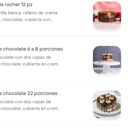
lla rocher 12 pz
nilla blanca, relleno de crema
ocolate, maní y decorado de
tamaño de 12 porciones.
e chocolate 6 a 8 porciones
ocolate con dos capas de
chocolate, cubierta en crema
, tamaño de 6 a 8 porciones.
e chocolate 22 porciones
ocolate con dos capas de
chocolate, cubierta en crema
, tamaño de 22 porciones.