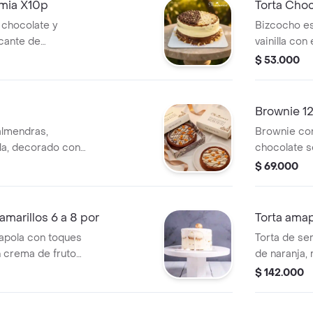
mia X10p
Torta Cho
chocolate y
Bizcocho es
ocante de
vainilla con
 chocolate,
macadamias 
$ 53.000
mantequilla suave
cubierto co
rescas y chokis,
y decorado 
s y arequipe.
con almendr
Brownie 12
ciones
Alcanza par
almendras,
Brownie con
lla, decorado con
chocolate s
lanco y trozos de
ganache de 
$ 69.000
 a 8 porciones.
almendras, 
amarillos 6 a 8 por
Torta amap
mapola con toques
Torta de se
n crema de frutos
de naranja,
ia, tamaño de 6 a
amarillos y
$ 142.000
delicada cre
tamaño de 2