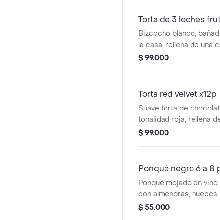
porciones.
Torta de 3 leches fru
Bizcocho blanco, bañad
la casa, rellena de una 
mermelada de frutos ro
$ 99.000
crema de chantillí, de
chantilly y arándanos. t
porciones.
Torta red velvet x12p
Suave torta de chocolate
tonalidad roja, rellena
queso y crema de frutos
$ 99.000
muy suavemente con c
mantequilla y nueces.
Ponqué negro 6 a 8 
Ponqué mojado en vino 
con almendras, nueces, 
pasas, cubierto en fond
$ 55.000
tamaño de 6 a 8 pz.