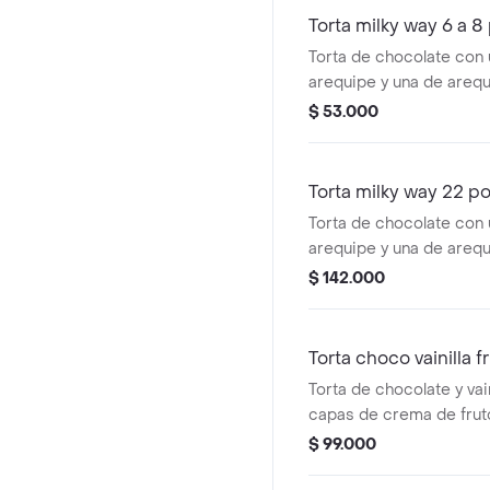
Torta milky way 6 a 8
Torta de chocolate con
arequipe y una de areq
cubierta en crema y sal
$ 53.000
tamaño de 6 a 8 porcio
Torta milky way 22 p
Torta de chocolate con
arequipe y una de areq
cubierta en crema y sal
$ 142.000
tamaño de 22 porciones
Torta choco vainilla f
Torta de chocolate y vai
capas de crema de fruto
decorada en crema, mermel
$ 99.000
rojos, cerezas achocolatadas, arándanos,