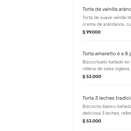
tamaño de 12 porciones
Torta de vainilla ará
Torta de suave vainilla 
crema de arándanos, cu
de mantequilla y aránda
$ 99.000
tamaño de 12 porciones
Torta amaretto 6 a 8
Bizcochuelo bañado en 
rellena de salsa inglesa
arequipe, cubierta en c
$ 53.000
tamaño de 6 a 8 porcio
Torta 3 leches tradic
Bizcocho blanco bañado
deliciosa 3 leches, rell
de arequipe, cubierta 
$ 53.000
chocolates blancos; ta