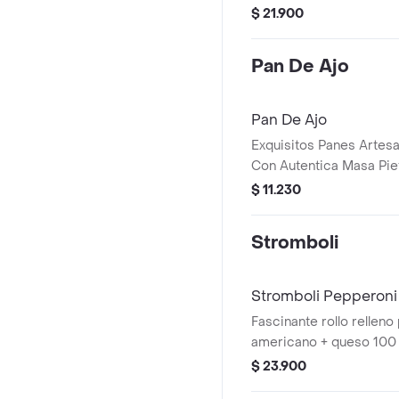
entre 3 panes diferentes
$ 21.900
salsas de tu preferencia
Pan De Ajo
Pan De Ajo
Exquisitos Panes Artes
Con Autentica Masa Piet
Enriquecidos Con Nuest
$ 11.230
Salsa De Ajo, Ideales 
Acompanamientos.
Stromboli
Stromboli Pepperoni 
Fascinante rollo rellen
americano + queso 100 
autentica + salsa napoli
$ 23.900
masa madurada, horne