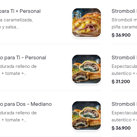
no, wow.
ara Ti + Personal
Stromboli
ña caramelizada,
Stromboli m
 y salsa
piña carame
durada y
jamón, con 
$ 36.900
napolitana, 
o para Ti - Personal
Stromboli I
durada relleno de
Espectacular
 + tomate +
autentico +
 + orégano en
salsa napoli
$ 31.200
do + salsa
+ perejil, e
mozzarella +
no para Dos - Mediano
Stromboli 
durada relleno de
Espectacular
 + tomate +
autentico +
 + orégano en
napolitana p
$ 36.900
do + salsa
perejil, exq