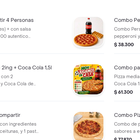
ir 4 Personas
Combo Pe
es) + con salsa
Combo Perso
 100 autentico
pepperoni y
 coca cola 1.5
rolers.
$ 38.300
uipe, bocadillo o
o 100 portento
ing + Coca Cola 1,5l
Combo par
 con 2
Pizza media
 y Coca Cola de
Coca Cola 1.5
 mozzarella.
$ 61.300
e y extra queso
ompartir
Combo Piz
 con ingredientes
Combo de p
eitunas, y 1 pasta
sabores a e
disponibles:
$ 77.870