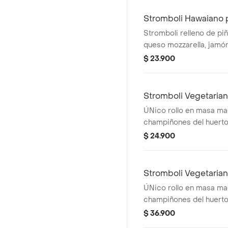
aceite de oliva y oréga
Stromboli Hawaiano p
Stromboli relleno de pi
queso mozzarella, jamón
napolitana, en masa ma
$ 23.900
horneada.
Stromboli Vegetarian
ÚNico rollo en masa ma
champiñones del huerto
cebolla en julianas roja
$ 24.900
escamas + pimentón asa
napolitana + queso 100 
aceituna.
Stromboli Vegetaria
ÚNico rollo en masa ma
champiñones del huerto
cebolla en julianas roja
$ 36.900
escamas + pimentón asa