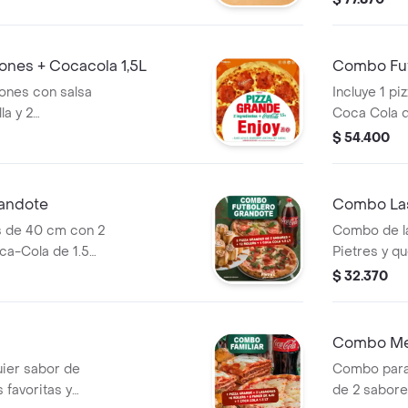
ones + Cocacola 1,5L
Combo Fut
ones con salsa
Incluye 1 pi
la y 2
Coca Cola de
. Incluye Coca-
$ 54.400
andote
Combo Las
s de 40 cm con 2
Combo de l
oca-Cola de 1.5
Pietres y q
acompañado 
$ 32.370
ajo. Elige e
dos ingredi
Combo Me
uier sabor de
Combo para 
 favoritas y
de 2 sabores