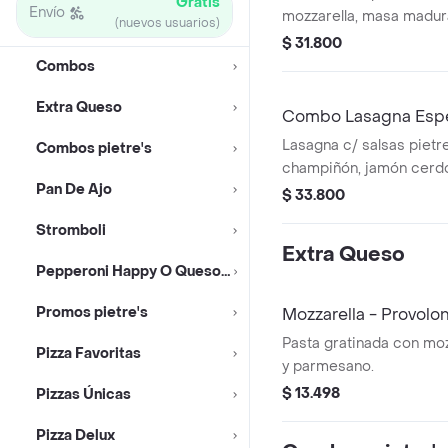
Gratis
Envío
mozzarella, masa madur
(nuevos usuarios)
napolitana + Decorado c
$ 31.800
+ Lager México 4.5% alc
Combos
Extra Queso
Combo Lasagna Espec
Jamón + Coronita 21
Lasagna c/ salsas pietre
Combos pietre's
champiñón, jamón cerd
Pan De Ajo
+queso mozzarella +opc
$ 33.800
bechamel/boloñesa/nap
Stromboli
ajo + cerveza lager 4.5 
Extra Queso
Pepperoni Happy O Queso Pop
Promos pietre's
Mozzarella - Provol
Pasta gratinada con moz
Pizza Favoritas
y parmesano.
$ 13.498
Pizzas Únicas
Pizza Delux