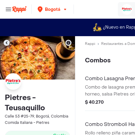
Bogotá
¿Nuevo en Rap
Rappi
Restaurantes a Dom
Combos
Combo Lasagna Prem
Combo de lasagna prem
horneo, salsa Pietres or
Pietres -
mozzarella y una Coronit
$ 40.270
Teusaquillo
Incluye opción de pan d
natural.
Calle 53 #25-79, Bogotá, Colombia
Comida Italiana - Pietres
Combo Stromboli Haw
210ml
Rollo relleno piña cara