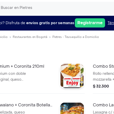
Registrarme
pi?
Disfruta de
envíos gratis por semanas
Tér
icilio
Restaurantes en Bogotá
Pietres - Teusaquillo a Domicilio
ium + Coronita 210ml
Combo Str
Lata 330m
ium con doble
Rollo relle
iginal, queso
mozzarella 
a de 210 ml.
napolitana +
$ 32.300
e ajo o limonada
Lager 4.7% 
aiano + Coronita Botella
Combo Las
Jamón + C
melizada, queso
Lasagna c/ s