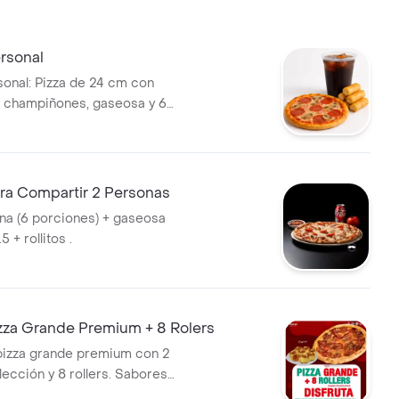
rsonal
nal: Pizza de 24 cm con
 champiñones, gaseosa y 6
a Compartir 2 Personas
na (6 porciones) + gaseosa
 + rollitos .
za Grande Premium + 8 Rolers
izza grande premium con 2
lección y 8 rollers. Sabores
 arequipe, bocadillo y canela.