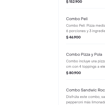
únicas + 2 lasagnas con 
$ 152.900
pietre's elige entre 3 o
+ 8 panes de ajo + 1 coca
disfruta premium a men
Combo Peli
Combo Peli: Pizza medi
6 porciones y 3 ingredi
acompañada de una Co
$ 46.900
ml.
Combo Pizza y Pola
Combo incluye una pizz
cm con 4 toppings a ele
cervezas Club Colombia
$ 80.900
Combo Sandwic Rock
Disfrúta este combo, s
pepperoni más limonada 