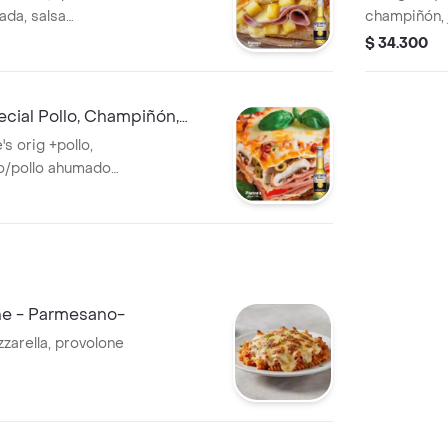
ada, salsa
champiñón,
/ aceite de oliva
+queso mozz
$ 34.300
.
bechamel/bo
Lager 4.7%
ial Pollo, Champiñón,
0ml
's orig +pollo,
o/pollo ahumado
ión
olitana +pan de
alc
one - Parmesano-
zarella, provolone