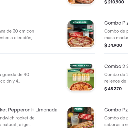
salsa napolitana
4 sándwiches
$ 210.900
pciones + 6 rolers
Coca Cola de
 cola 1,5 lt,
or precio.
Combo Piz
ana de 30 cm con
Combo de p
entes a elección,
masa madura
ca Cola de 500
mozzarella y
$ 34.900
más una Coc
Combo 2 S
a grande de 40
Combo de 2
cción y 4
rellenos de 
.
queso mozz
$ 45.370
limonada na
elección: Ha
Vegetariano
et Pepperoni+ Limonada
Combo Pz 
andwich rocket de
Combo de p
natural , elige
sabores a e