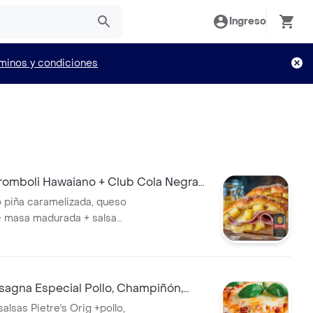
Ingreso
minos y condiciones
omboli Hawaiano + Club Cola Negra
l
no piña caramelizada, queso
+ masa madurada + salsa
 decorado c/ aceite de oliva +
alcohol, Colombia
agna Especial Pollo, Champiñón,
lub Cola Negra Lata 330ml
alsas Pietre's Orig +pollo,