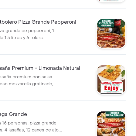
bolero Pizza Grande Pepperoni
zza grande de pepperoni, 1
 1.5 litros y 6 rolers.
aña Premium + Limonada Natural
asaña premium con salsa
ueso mozzarella gratinado,
de limonada natural y pan de
ntre lasaña o espagueti con
entes adicionales.
ga Grande
16 personas: pizza grande
, 4 lasañas, 12 panes de ajo,