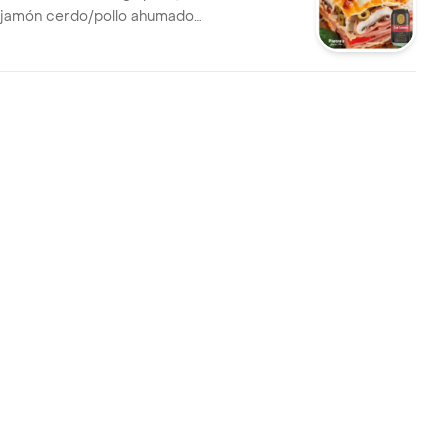
 jamón cerdo/pollo ahumado
arella, opción
loñesa/napolitana + Cerveza
 Colombia