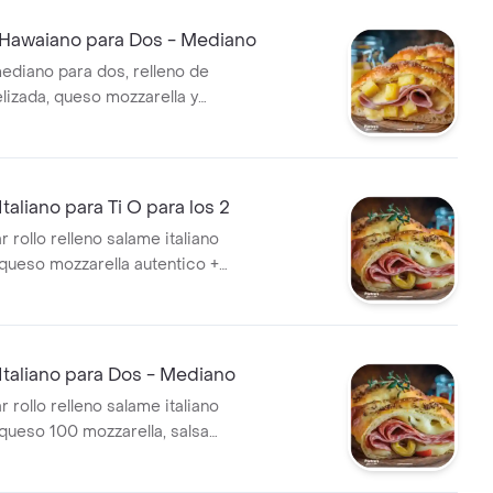
 Hawaiano para Dos - Mediano
ediano para dos, relleno de
lizada, queso mozzarella y
masa madurada y salsa
horneado con aceite de oliva.
taliano para Ti O para los 2
 rollo relleno salame italiano
 queso mozzarella autentico +
tana pietres + aceite de oliva
xquisito. ñam ñam.
Italiano para Dos - Mediano
 rollo relleno salame italiano
 queso 100 mozzarella, salsa
ietres con aceite de oliva y
uisito. ñam ñam.