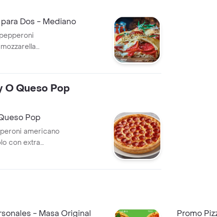
mozzarella +
 para Dos - Mediano
o pepperoni
mozzarella
tana pietres +
ado decorado con
no, wow.
y O Queso Pop
 Queso Pop
pperoni americano
lo con extra
sonales - Masa Original
Promo Pizz