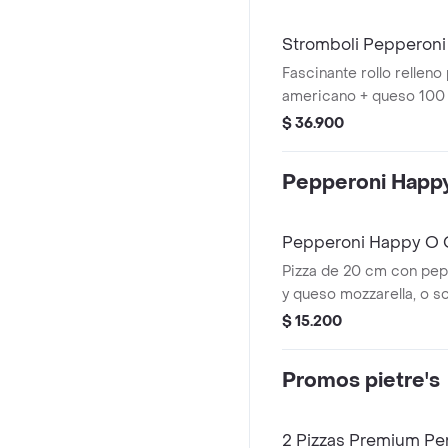
napolitana + queso 100 
aceituna.
Stromboli Pepperoni
Fascinante rollo rellen
americano + queso 100 
autentica + salsa napoli
$ 36.900
masa madurada, horne
aceite de oliva y oréga
Pepperoni Happ
Pepperoni Happy O
Pizza de 20 cm con pe
y queso mozzarella, o so
queso mozzarella.
$ 15.200
Promos pietre's
2 Pizzas Premium Per