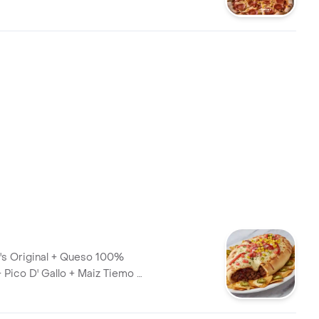
e's Original + Queso 100%
 Pico D' Gallo + Maiz Tiemo +
Oregano + Aceite De Oliva +
a + Bbq + Tostacos + Jalapes.