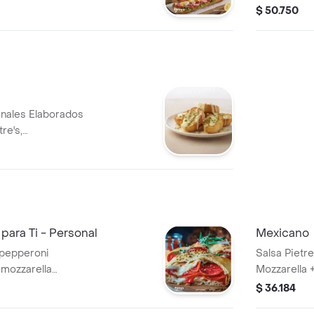
, las verduras y
litros.
$ 50.750
.
anales Elaborados
re's,
ra Deliciosa
Como Entradas O
para Ti - Personal
Mexicano
o pepperoni
Salsa Pietr
mozzarella
Mozzarella +
tana pietres +
Pimenton + 
$ 36.184
ado decorado con
Carne Molid