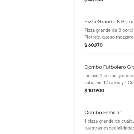
Pizza Grande 8 Porci
Pizza grande de 8 porci
Pietre's, queso mozzarel
ingredientes a elección
$ 60.970
Cola de 1,5L.
Combo Futbolero Gr
Incluye 2 pizzas grande
sabores, 12 rollos y 1 C
litros.
$ 107.900
Combo Familiar
1 pizza grande de cualq
nuestras especialidades