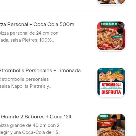
 de 24 cm, 12 rollers y 1
 1.5 L.
za Personal + Coca Cola 500ml
izza personal de 24 cm con
da, salsa Pietres, 100%
 3 ingredientes a elección,
a Cola de 500 ml.
trombolis Personales + Limonada
 strombolis personales
salsa Napolita Pietre's y
arella, acompañados de una
tural de 16 oz. Sabores a
waiano, Italiano, Pepperoni,
.
Grande 2 Sabores + Coca 15lt
izza grande de 40 cm con 2
legir y una Coca-Cola de 1,5