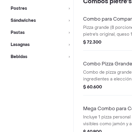
Combos pietre's
Postres
Combo para Compart
Sándwiches
Pizza grande (8 porcion
Pastas
pietre's original, queso
mozzarella más gaseosa
$ 72.300
Lasagnas
litros + 6 rolers de areq
canela, todos con ques
Bebidas
mozzarella .
Combo Pizza Grande 2
Combo de pizza grande
ingredientes a elección
1,5 litros. Incluye queso
$ 60.600
Opciones de extra bord
disponibles.
Mega Combo para C
Incluye 1 pizza personal
visibles como jamón y ac
a elección.
$ 40.900