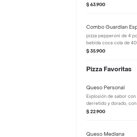
Incluye Salsa de Ajo, S
$ 63.900
Roja y Pepperoncini.
Combo Guardian Esp
pizza pepperoni de 4 porcion
bebida coca cola de 400
coleccionable para este 
$ 35.900
Salsa de Ajo, Sazonador
Pepperoncini.
Pizza Favoritas
Queso Personal
Explosión de sabor con
derretido y dorado, con 
Papa Johns con su sabor
$ 22.900
porciones. Incluye Salsa
Sazonador Pimienta Roj
Queso Mediana