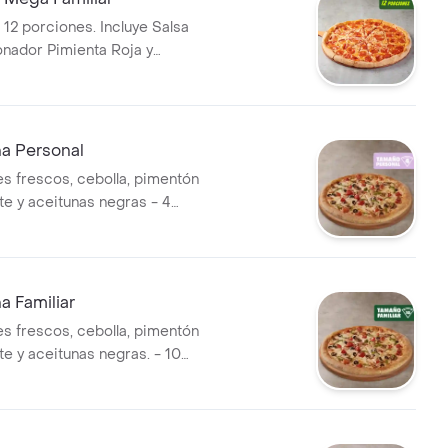
 12 porciones. Incluye Salsa
onador Pimienta Roja y
i.
na Personal
 frescos, cebolla, pimentón
te y aceitunas negras - 4
ncluye Salsa de Ajo,
imienta Roja y Pepperoncini.
a Familiar
 frescos, cebolla, pimentón
te y aceitunas negras. - 10
ncluye Salsa de Ajo,
imienta Roja y Pepperoncini.