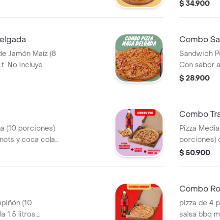
a y Pepperoncini.
Salsa de Aj
$ 34.900
Pepperoncin
elgada
Combo Sa
de Jamón Maíz (8
Sandwich Pi
t. No incluye
Con sabor a
 $2.900
incluye sals
$ 28.900
adicionales.
Combo Tra
na (10 porciones)
Pizza Media
nots y coca cola
porciones) 
 de Ajo, Sazonador
Salsa de Aj
$ 50.900
ncini.
Pepperoncin
Combo Ro
mpiñón (10
pizza de 4 p
 1.5 litros.
salsa bbq más una bebida coca cola de