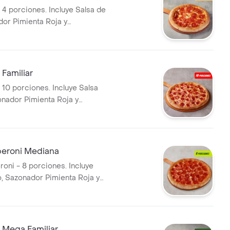
 4 porciones. Incluye Salsa de
dor Pimienta Roja y
i.
Familiar
 10 porciones. Incluye Salsa
onador Pimienta Roja y
i.
peroni Mediana
roni - 8 porciones. Incluye
o, Sazonador Pimienta Roja y
i.
 Mega Familiar