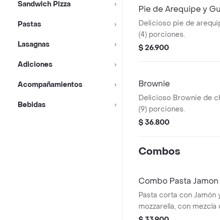
Sandwich Pizza
Pie de Arequipe y G
Delicioso pie de arequi
Pastas
(4) porciones.
Lasagnas
$ 26.900
Adiciones
Brownie
Acompañamientos
Delicioso Brownie de c
Bebidas
(9) porciones.
$ 36.800
Combos
Combo Pasta Jamon 
Pasta corta con Jamón y
mozzarella, con mezcla 
bechamel con especia
$ 33.900