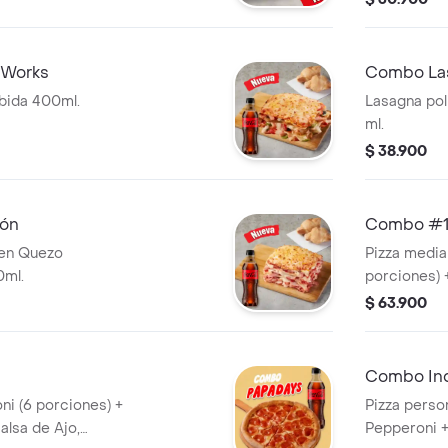
n horneados. Con
de salsa piz
a de 400ml. No
acompañada
vala por $2.900
horneados. Con una bebida de coca cola
 Works
Combo La
de 400ml. No
bida 400ml.
Lasagna po
por $2.900 
ml.
$ 38.900
ón
Combo #
 en Quezo
Pizza media
0ml.
porciones) 
Incluye Sal
$ 63.900
Roja y Pepp
Combo Ind
ni (6 porciones) +
Pizza perso
alsa de Ajo,
Pepperoni +