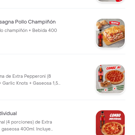
za, bechamel y ajo,
 de dos knots de pan recién
sagna Pollo Champiñón
 incluye salsa de ajo, llevala
llo champiñón + Bebida 400
adicionales.
1
na de Extra Pepperoni (8
+ Garlic Knots + Gaseosa 1,5L.
sa de Ajo, Sazonador Pimienta
eroncini.
ividual
nal (4 porciones) de Extra
 gaseosa 400ml. Incluye