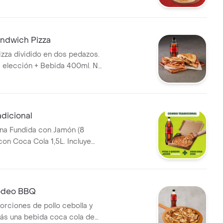
o, Sazonador Pimienta Roja y
i.
ndwich Pizza
zza dividido en dos pedazos.
 elección + Bebida 400ml. No
a de ajo, llevala por $2.900
dicional
na Fundida con Jamón (8
con Coca Cola 1,5L. Incluye
o, Sazonador Pimienta Roja y
i.
deo BBQ
orciones de pollo cebolla y