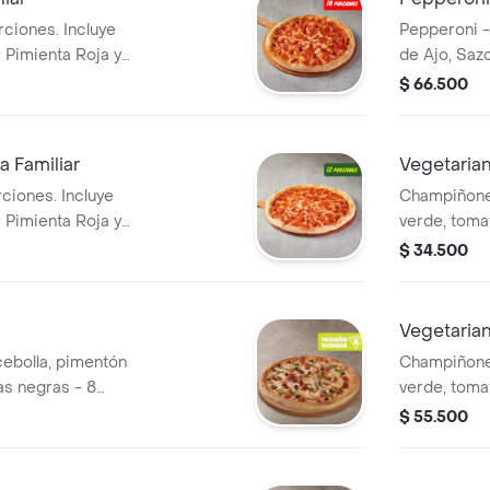
rciones. Incluye
Pepperoni -
 Pimienta Roja y
de Ajo, Saz
Pepperoncin
$ 66.500
 Familiar
Vegetaria
rciones. Incluye
Champiñones
 Pimienta Roja y
verde, toma
porciones. I
$ 34.500
Sazonador P
Vegetarian
ebolla, pimentón
Champiñones
as negras - 8
verde, toma
 de Ajo,
porciones. I
$ 55.500
a y Pepperoncini.
Sazonador P