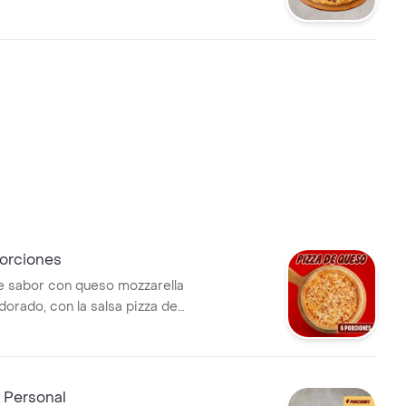
 incluye coleccionable para
 Incluye Salsa de Ajo,
imienta Roja y Pepperoncini.
orciones
e sabor con queso mozzarella
dorado, con la salsa pizza de
con su sabor inconfundible.
sa de Ajo, Sazonador Pimienta
eroncini.
 Personal