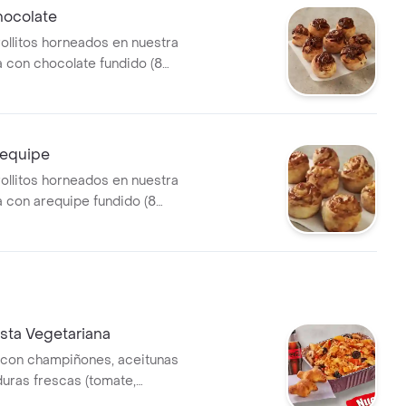
hocolate
rollitos horneados en nuestra
 con chocolate fundido (8
requipe
rollitos horneados en nuestra
 con arequipe fundido (8
ta Vegetariana
 con champiñones, aceitunas
duras frescas (tomate,
queso mozzarella . Con mezcla