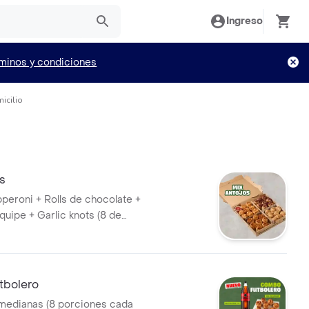
Ingreso
minos y condiciones
icilio
s
pperoni + Rolls de chocolate +
quipe + Garlic knots (8 de
tbolero
medianas (8 porciones cada