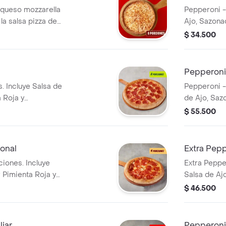
 queso mozzarella
Pepperoni -
la salsa pizza de
Ajo, Sazona
 inconfundible. 8
Pepperoncin
$ 34.500
 de Ajo,
a y Pepperoncini.
Pepperoni 
. Incluye Salsa de
Pepperoni -
 Roja y
de Ajo, Saz
Pepperoncin
$ 55.500
onal
Extra Pep
ciones. Incluye
Extra Peppe
 Pimienta Roja y
Salsa de Aj
Pepperoncin
$ 46.500
liar
Pepperoni