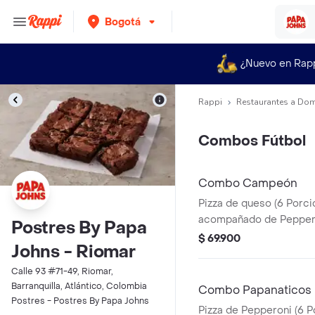
Bogotá
¿Nuevo en Rap
Rappi
Restaurantes a Dom
Combos Fútbol
Combo Campeón
Pizza de queso (6 Porci
acompañado de Peppero
Postres By Papa
arequipe rolls y 2 Coca
$ 69.900
Johns - Riomar
Incluye Salsa de Ajo, S
Roja y Pepperoncini.
Calle 93 #71-49, Riomar,
Barranquilla, Atlántico, Colombia
Combo Papanaticos
Postres - Postres By Papa Johns
Pizza de Pepperoni (6 P