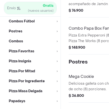
acompañado de Jamón Ro
Gratis
Envío
chocolate, y 2 Coca Col
$ 76.900
(nuevos usuarios)
Salsa de Ajo, Sazonador
Pepperoncini.
Combos Fútbol
Combo Papa Box Fa
Postres
Pizza Extra Pepperoni (
Pizza The Works (8 porc
Combos
Antojos y acompañado 
$ 148.900
Pizza Favoritas
(1.5 Lts). Incluye Salsa 
Pimienta Roja y Peppero
Pizza Insignia
Postres
Pizza Por Mitad
Mega Cookie
Pizza Por Ingrediente
Deliciosa galleta con c
de ocho (8) porciones.
Pizza Masa Delgada
$ 36.800
Papadays