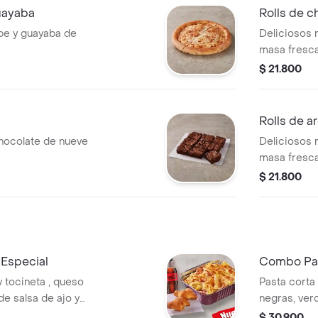
uayaba
Rolls de c
pe y guayaba de
Deliciosos 
masa fresca
porciones).
$ 21.800
Rolls de a
hocolate de nueve
Deliciosos 
masa fresca
porciones).
$ 21.800
Especial
Combo Pas
 tocineta , queso
Pasta corta
de salsa de ajo y
negras, ver
s. Acompañada de
cebolla) y 
$ 30.900