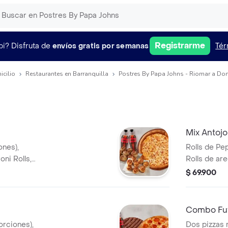
Registrarme
pi?
Disfruta de
envíos gratis por semanas
Tér
icilio
Restaurantes en Barranquilla
Postres By Papa Johns - Riomar a Dom
Mix Antojo
ones),
Rolls de Pe
ni Rolls,
Rolls de are
 Cola (400ML).
cada uno).
$ 69.900
azonador Pimienta
Combo Fu
orciones),
Dos pizzas 