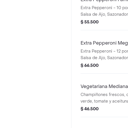
Extra Pepperoni - 10 po
Salsa de Ajo, Sazonador
Pepperoncini.
$ 55.500
Extra Pepperoni Mega
Extra Pepperoni - 12 po
Salsa de Ajo, Sazonador
Pepperoncini.
$ 66.500
Vegetariana Mediana
Champiñones frescos, c
verde, tomate y aceitun
porciones. Incluye Salsa
$ 46.500
Sazonador Pimienta Roj