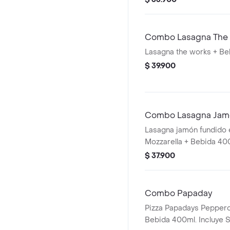
dos knots de pan recié
una bebida de coca col
incluye salsa de ajo, lle
Combo Lasagna The
adicionales.
Lasagna the works + Be
$ 39.900
Combo Lasagna Jam
Lasagna jamón fundido
Mozzarella + Bebida 40
$ 37.900
Combo Papaday
Pizza Papadays Peppero
Bebida 400ml. Incluye S