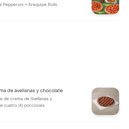
ra Pepperoni + Arequipe Rolls
5L. Incluye Salsa de Ajo,
imienta Roja y Pepperoncini.
ma de avellanas y chocolate
ie de crema de Avellanas y
e cuatro (4) porciones.