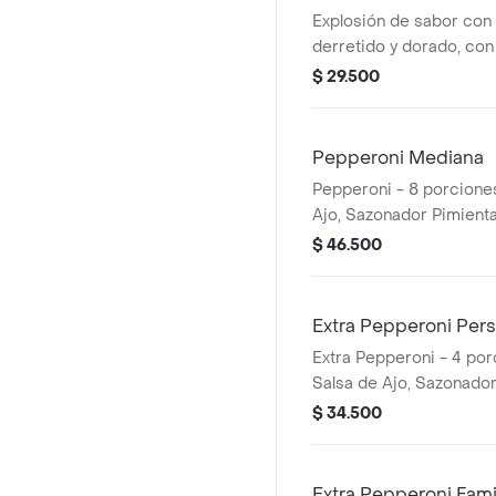
Explosión de sabor con
derretido y dorado, con 
Papa Johns con su sabor
$ 29.500
porciones. Incluye Salsa
Sazonador Pimienta Roj
Pepperoni Mediana
Pepperoni - 8 porciones
Ajo, Sazonador Pimienta
Pepperoncini.
$ 46.500
Extra Pepperoni Pers
Extra Pepperoni - 4 por
Salsa de Ajo, Sazonador
Pepperoncini.
$ 34.500
Extra Pepperoni Fami