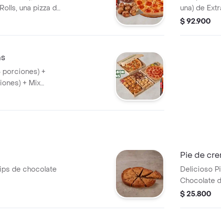
lls, una pizza de
una) de Ext
a (400ML). Incluye
+ Gaseosa 1,
$ 92.900
 Pimienta Roja y
Sazonador P
ns
8 porciones) +
iones) + Mix
de 2 Coca Cola
de Ajo, Sazonador
ncini.
Pie de cre
hips de chocolate
Delicioso P
Chocolate d
$ 25.800