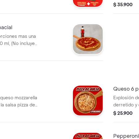
azonador Pimienta
400 ml, (No
$ 35.900
este canal).
Sazonador P
acial
es mas una
 ml, (No incluye
canal). Incluye
 Pimienta Roja y
Queso 6 p
 queso mozzarella
Explosión d
la salsa pizza de
derretido y 
 inconfundible. 4
Papa Johns 
$ 25.900
 de Ajo,
Incluye Sal
a y Pepperoncini.
Roja y Pepp
Pepperoni