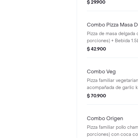
Sazonador Pimienta Roj
$ 29.900
Combo Pizza Masa D
Pizza de masa delgada 
porciones) + Bebida 1.5L
salsa de ajo, llevala por
$ 42.900
adicionales.
Combo Veg
Pizza familiar vegetaria
acompañada de garlic k
1.5 litros. Incluye Salsa
$ 70.900
Pimienta Roja y Peppero
Combo Origen
Pizza familiar pollo cha
porciones) con coca cola