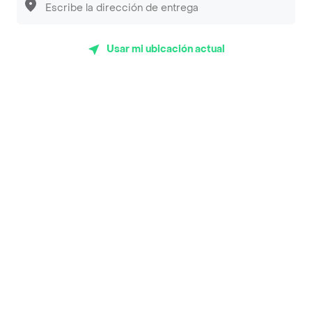
Luisa Postres
Sopitas y Frijoladas
Usar mi ubicación actual
Subway
En los mas de 183 opiniones de clientes de Rappi fueron
realizadas pidiendo a domicilio de Buñuelo Vegas Plaza
en Medellín y lo calificaron con un promedio de 3.9
sobre un máximo de 5.
Del total de Restaurantes, Buñuelo Vegas Plaza es uno
de los más importantes en Medellín con 3.9 de rating
sobre un máximo de 5.
Top Marcas y Cadenas de Restaurantes