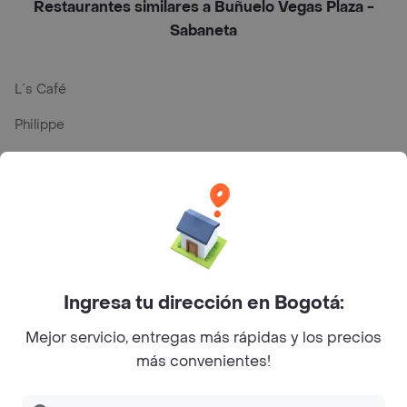
Restaurantes similares a Buñuelo Vegas Plaza -
Sabaneta
L´s Café
Philippe
Baskin Robbins
La Cesta
Mercari - Postres
Myriam Camhi Co
Ingresa tu dirección en Bogotá:
Magnifique
Mejor servicio, entregas más rápidas y los precios
Empanaditas de Pipian - Empanadas
más convenientes!
Desayunadero de la 42