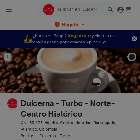
Bogotá
Regístrate
¿Nuevo en Rappi?
y disfruta de
envíos gratis por semanas
Aplican TyC
Dulcerna - Turbo - Norte-
Centro Histórico
Cra. 53 #75-46, Nte. Centro Historico, Barranquilla,
Atlántico, Colombia
Postres - Dulcerna - Turbo