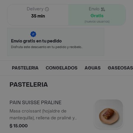
Delivery
Envío
Gratis
35 min
(nuevos usuarios)
Envío gratis en tu pedido
Disfruta este descuento en tu pedido y recíbelo
en minutos.
PASTELERIA
CONGELADOS
AGUAS
GASEOSAS
PASTELERIA
PAIN SUISSE PRALINE
Masa croissant (hojaldre de
mantequilla), rellena de praliné y
compuesta por crema pastelera,
$ 15.000
almendra, caramelo y chips de