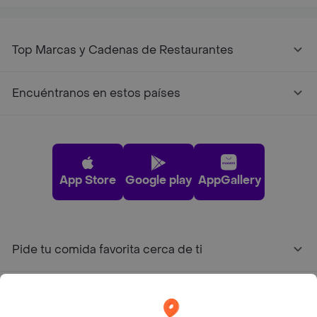
Top Marcas y Cadenas de Restaurantes
Encuéntranos en estos países
App Store
Google play
AppGallery
Pide tu comida favorita cerca de ti
Categorías