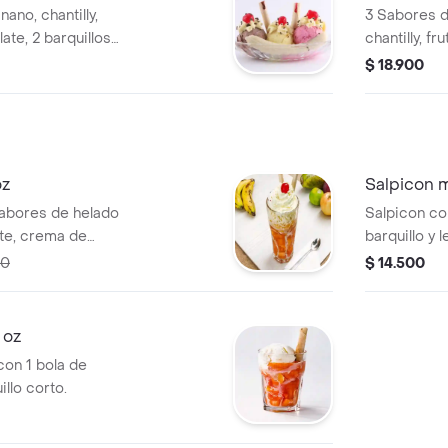
ano, chantilly,
3 Sabores d
ate, 2 barquillos
chantilly, fr
ión. .
chocolate y 
$ 18.900
oz
Salpicon 
sabores de helado
Salpicon co
rte, crema de
barquillo y l
rquillos y una
00
$ 14.500
 oz
con 1 bola de
illo corto.