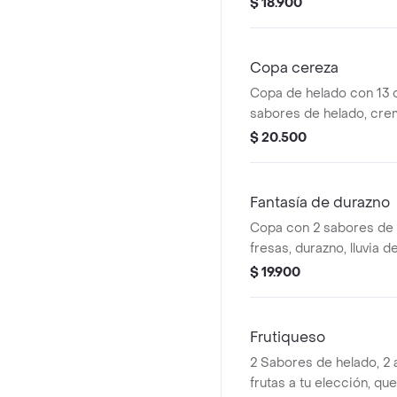
$ 18.900
Copa cereza
Copa de helado con 13 
sabores de helado, crema
de cereza y 2 barquillo
$ 20.500
galleta
Fantasía de durazno
Copa con 2 sabores de he
fresas, durazno, lluvia d
cereza, salsa a tu elecci
$ 19.900
cortos o una galleta de 
Frutiqueso
2 Sabores de helado, 2 
frutas a tu elección, qu