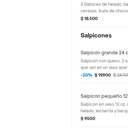
3 Sabores de helado, ban
cerezas, lluvia de chocol
cortos y salsa a tu elecc
$ 18.500
Salpicones
Salpicón grande 24 
Salpicón con queso, 2 
que van en un vaso apa
chantilly, lecherita, 2 ba
-20%
$ 19.900
$ 24.9
cereza.
Salpicon pequeño 12
Salpicón en vaso 12 oz, 
helado, lecherita y barqu
$ 9500