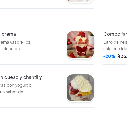
n crema
Combo fam
rema vaso 14 oz,
Litro de hel
tu eleccion
salpicon ide
-20%
$ 35
 queso y chantilly
das con yogurt o
 un sabor de
rema chantilly.