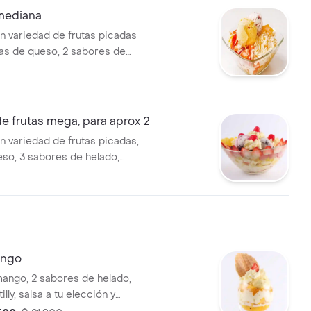
mediana
n variedad de frutas picadas
s de queso, 2 sabores de
ma de leche o yogurt.
e frutas mega, para aprox 2
n variedad de frutas picadas,
eso, 3 sabores de helado,
illy, 4 cerezas, crema de
rt.
ngo
ango, 2 sabores de helado,
elección y
alleta.