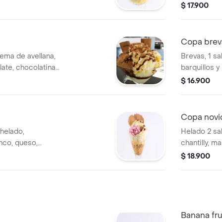
rtos, cereza y
chocolate
$ 17.900
Copa brev
ema de avellana,
Brevas, 1 sa
late, chocolatina
barquillos y
$ 16.900
Copa novi
helado,
Helado 2 sa
nco, queso,
chantilly, m
ortos o un abanico
un abanico d
$ 18.900
requipe
chocolate y
Banana fru