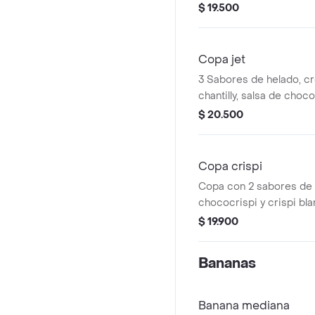
galleta o 2 barquillos co
$ 19.500
salsa.
Copa jet
3 Sabores de helado, cr
chantilly, salsa de choco
jet rayada y en trozos .
$ 20.500
Copa crispi
Copa con 2 sabores de 
chococrispi y crispi bla
chantilly, 2 barquillos c
$ 19.900
de galleta, y salsa de a
Bananas
Banana mediana