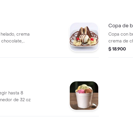
Copa de b
 helado, crema
Copa con br
de chocolate,
crema de cha
lluvia de ch
$ 18.900
egir hasta 8
enedor de 32 oz