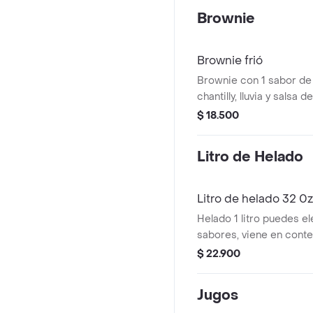
Brownie
Brownie frió
Brownie con 1 sabor de
chantilly, lluvia y salsa 
barquillos y cereza. .
$ 18.500
Litro de Helado
Litro de helado 32 0z
Helado 1 litro puedes el
sabores, viene en cont
$ 22.900
Jugos