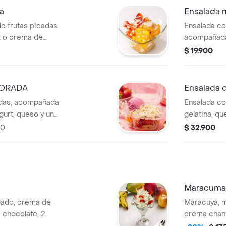
ta
Ensalada 
e frutas picadas
Ensalada co
 o crema de
acompañada
helado, cre
$ 19.900
PORADA
Ensalada d
adas, acompañada
Ensalada co
urt, queso y un
gelatina, qu
crema chant
00
$ 32.900
leche y yogu
Maracuma
lado, crema de
Maracuya, m
de chocolate, 2
crema chantilly, salsa a tu 
a a elección.
abanico de g