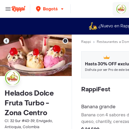
Bogotá
¿Nuevo en Rap
Rappi
Restaurantes a Dom
Hasta 30% OFF exclu
Disfruta por ser Pro de este be
restaurantes y tiendas más top
RappiFest
Helados Dolce
Fruta Turbo -
Banana grande
Zona Centro
Banana con 4 sabores d
Cl. 32 Sur #43-39, Envigado,
queso, chantilly, cerezas
Antioquia, Colombia
elección y 2 barquillos.