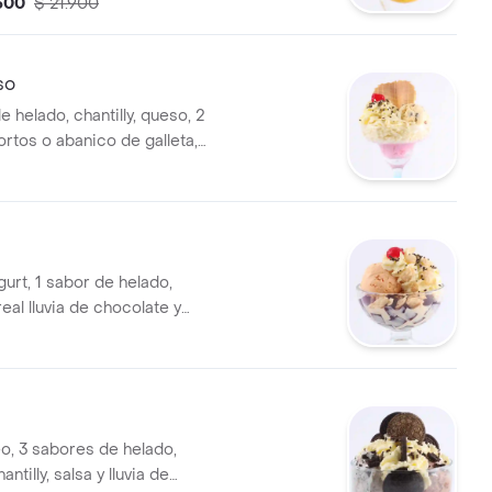
.500
$ 21.900
so
 helado, chantilly, queso, 2
ortos o abanico de galleta,
ocolate salsa a tu elección y
gurt, 1 sabor de helado,
real lluvia de chocolate y
eo, 3 sabores de helado,
ntilly, salsa y lluvia de