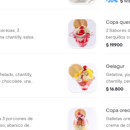
-20%
$ 17
Copa que
cerezas, 3
2 Sabores de
 chantilly, salsa
barquillos c
s o abanico de
lluvia de ch
$ 19.900
una cereza.
Gelagur
lado, chantilly,
Gelatina, yo
e chocolate, una
chantilly, ce
ón, 2 barquillos
cereza.
$ 16.800
abanico.
Copa oreo
a 3 porciones de
Galletas or
eso, abanico de
crema de cha