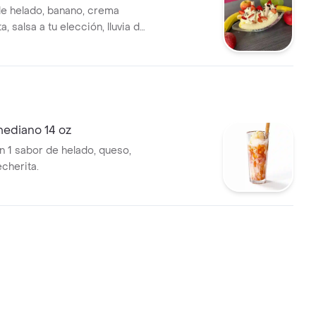
e helado, banano, crema
uta, salsa a tu elección, lluvia de
2 barquillos cortos
mediano 14 oz
n 1 sabor de helado, queso,
echerita.