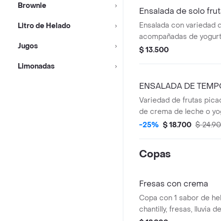
Brownie
Ensalada de solo fru
Ensalada con variedad d
Litro de Helado
acompañadas de yogurt
Jugos
leche
$ 13.500
Limonadas
ENSALADA DE TEM
Variedad de frutas pic
de crema de leche o yog
sabor de helado
-25%
$ 18.700
$ 24.9
Copas
Fresas con crema
Copa con 1 sabor de he
chantilly, fresas, lluvia 
barquillos cortos y sals