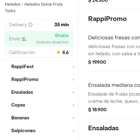
$ 24.500
Helados - Helados Dolce Fruta
Turbo
RappiPromo
Delivery
35 min
Gratis
Deliciosas fresas co
Envío
(nuevos usuarios)
deliciosas fresas con c
Calificación
4.6
sin helado, con salsa a 
$ 19.900
RappiFest
RappiPromo
Ensalada mediana con
Ensaladas
Ensalada de frutas pica
crema de leche, queso,
Copas
helado a tu elección y c
$ 18.900
Bananas
Ensaladas
Salpicones