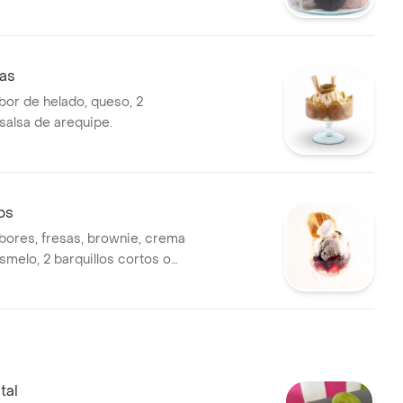
as
bor de helado, queso, 2
 salsa de arequipe.
os
bores, fresas, brownie, crema
asmelo, 2 barquillos cortos o
e galleta, lluvia y salsa de
 mora.
tal