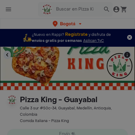
Bogotá
Regístrate
¿Nuevo en Rappi?
y disfruta de
envíos gratis por semanas
Aplican TyC
Pizza King - Guayabal
Calle 3 sur #50c-34, Guayabal, Medellín, Antioquia,
Colombia
Comida Italiana - Pizza King
Envío