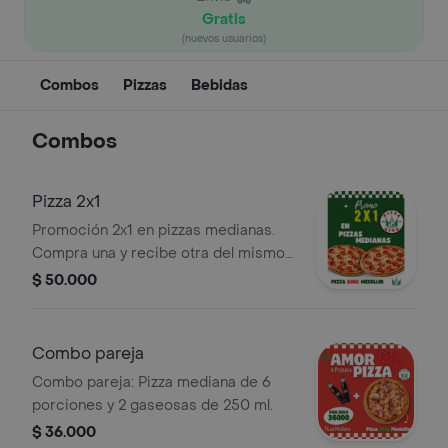
Gratis
(nuevos usuarios)
Combos
Pizzas
Bebidas
Combos
Pizza 2x1
Promoción 2x1 en pizzas medianas.
Compra una y recibe otra del mismo
tamaño. Válido solo para pizzas
$ 50.000
medianas.
Combo pareja
Combo pareja: Pizza mediana de 6
porciones y 2 gaseosas de 250 ml.
$ 36.000