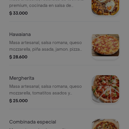
premium, cocinada en salsa de
quesos fundidos y gratinada.30cm 6
$ 33.000
porciones.
Hawaiana
Masa artesanal, salsa romana, queso
mozzarella, piña asada, jamon. pizza
mediana 6 porciones
$ 28.600
Mergherita
Masa artesanal, salsa romana, queso
mozzarella, tomatitos asados y
albahacas. 6 porciones.
$ 25.000
Combinada especial