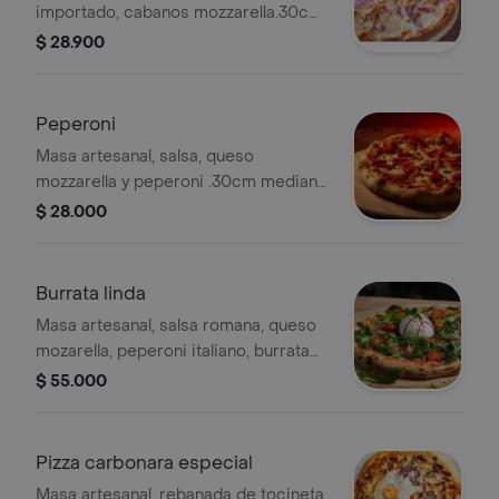
importado, cabanos mozzarella.30cm
6 porciones
$ 28.900
Peperoni
Masa artesanal, salsa, queso
mozzarella y peperoni .30cm mediana
6 porciones
$ 28.000
Burrata linda
Masa artesanal, salsa romana, queso
mozarella, peperoni italiano, burrata
de la casa, albahaca. 30cm pizza de 6
$ 55.000
porciones
Pizza carbonara especial
Masa artesanal, rebanada de tocineta