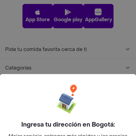
App Store
Google play
AppGallery
Pide tu comida favorita cerca de ti
Categorías
Únete a Rappi
Sobre Rappi
Facebook
Twitter
Instagram
Ingresa tu dirección en Bogotá: