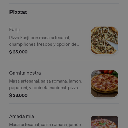
Pizzas
Funji
Pizza Funji con masa artesanal,
champiñones frescos y opción de
queso. Salsa a elegir.
$ 25.000
Carnita nostra
Masa artesanal, salsa romana, jamon,
peperoni, y tocineta nacional. pizza
mediana de 6 porciones
$ 28.000
Amada mia
Masa artesanal, salsa romana, jamón