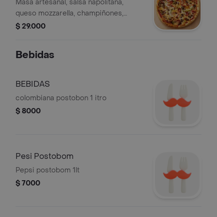
Masa artesanal, salsa napolitana,
queso mozzarella, champiñones,
cebolla, pimenton, peperoni,
$ 29.000
chorizode pavo. pizza mediana 6
pociones.
Bebidas
BEBIDAS
colombiana postobon 1 itro
$ 8000
Pesi Postobom
Pepsi postobom 1lt
$ 7000