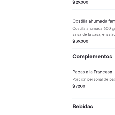
arepa.
$ 29.000
Costilla ahumada fami
Costilla ahumada 600 
salsa de la casa, ensala
arepa.
$ 39.000
Complementos
Papas a la Francesa
Porción personal de pap
$ 7200
Bebidas