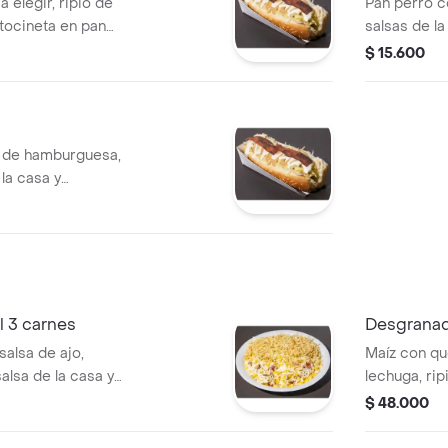
 elegir, ripio de
Pan perro c
 tocineta en pan
salsas de la
$ 15.600
e de hamburguesa,
 la casa y
 3 carnes
Desgranado
salsa de ajo,
Maíz con que
salsa de la casa y
lechuga, rip
3 carnes a e
$ 48.000