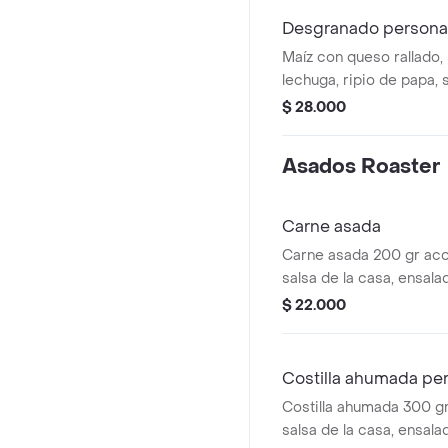
Desgranado personal
Maíz con queso rallado, 
lechuga, ripio de papa, 
2 proteínas a elegir.
$ 28.000
Asados Roaster
Carne asada
Carne asada 200 gr a
salsa de la casa, ensala
arepa.
$ 22.000
Costilla ahumada pe
Costilla ahumada 300 
salsa de la casa, ensala