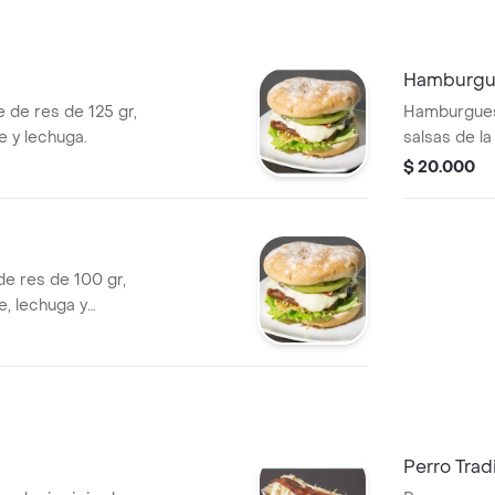
Hamburgue
de res de 125 gr,
Hamburguesa
e y lechuga.
salsas de la
queso.
$ 20.000
e res de 100 gr,
e, lechuga y
Perro Trad