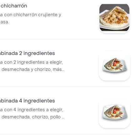
 chicharrón
na con chicharrón crujiente y
casa.
binada 2 ingredientes
a con 2 ingredientes a elegir,
 desmechada y chorizo, más
casa.
binada 4 ingredientes
a con 4 ingredientes a elegir,
desmechada, chorizo, pollo y
salsa de la casa.