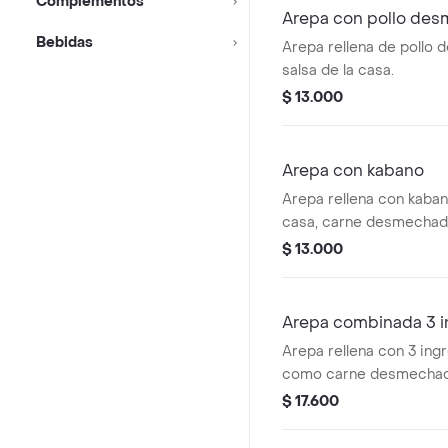
Complementos
Arepa con pollo de
Bebidas
Arepa rellena de pollo
salsa de la casa.
$ 13.000
Arepa con kabano
Arepa rellena con kabano
casa, carne desmechad
$ 13.000
Arepa combinada 3 i
Arepa rellena con 3 ingr
como carne desmechada
queso, acompañada de s
$ 17.600