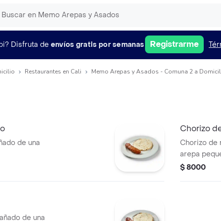
Registrarme
pi?
Disfruta de
envíos gratis por semanas
Tér
icilio
Restaurantes en Cali
Memo Arepas y Asados - Comuna 2 a Domicil
so
Chorizo de
ñado de una
Chorizo de
arepa pequ
$ 8000
pañado de una