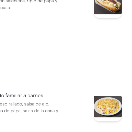
on salchicha, ripio de papa y
 casa.
 familiar 3 carnes
so rallado, salsa de ajo,
io de papa, salsa de la casa y
legir.