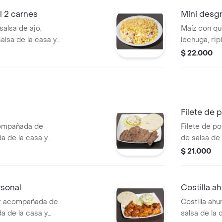
 2 carnes
Mini desg
salsa de ajo,
Maíz con que
salsa de la casa y
lechuga, rip
2 proteínas 
$ 22.000
Filete de p
compañada de
Filete de p
da de la casa y
de salsa de 
arepa.
$ 21.000
rsonal
Costilla a
gr acompañada de
Costilla a
da de la casa y
salsa de la 