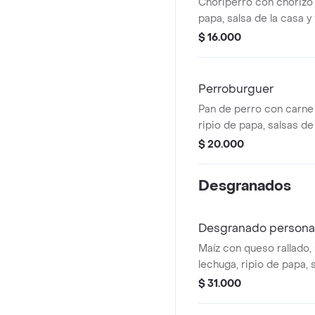
Choriperro con chorizo a
papa, salsa de la casa y
de perro.
$ 16.000
Perroburguer
Pan de perro con carn
ripio de papa, salsas de
tocineta.
$ 20.000
Desgranados
Desgranado personal
Maíz con queso rallado, 
lechuga, ripio de papa, 
3 proteínas a elegir.
$ 31.000