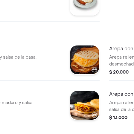
Arepa con
 salsa de la casa.
Arepa relle
desmechada
chicharrón
$ 20.000
salsa de la 
Arepa con
o maduro y salsa
Arepa relle
salsa de la 
$ 13.000