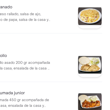
ranado
so rallado, salsa de ajo,
io de papa, salsa de la casa y
a elegir.
ollo
ollo asado 200 gr acompañada
la casa, ensalada de la casa y
humada junior
humada 450 gr acompañada de
casa, ensalada de la casa y