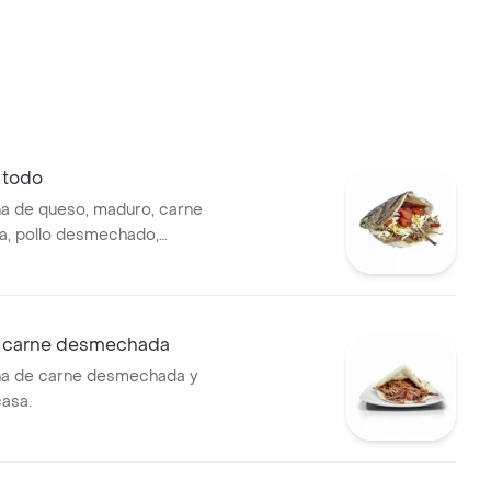
 todo
na de queso, maduro, carne
, pollo desmechado,
, kabano y acompañado de
casa.
 carne desmechada
na de carne desmechada y
casa.