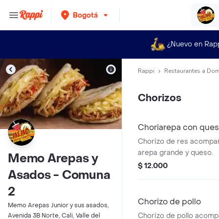
Bogotá
¿Nuevo en Rap
Rappi
Restaurantes a Dom
Chorizos
Choriarepa con que
Chorizo de res acompa
arepa grande y queso.
Memo Arepas y
$ 12.000
Asados - Comuna
2
Chorizo de pollo
Memo Arepas Junior y sus asados,
Chorizo de pollo acom
Avenida 3B Norte, Cali, Valle del