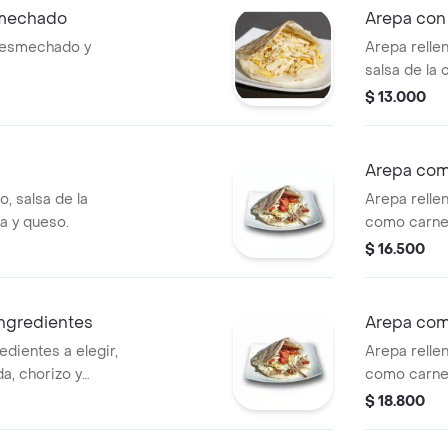
smechado
Arepa con
 desmechado y
Arepa relle
salsa de la 
$ 13.000
Arepa com
, salsa de la
Arepa rellen
a y queso.
como carne
salsa de la 
$ 16.500
ngredientes
Arepa com
edientes a elegir,
Arepa rellen
, chorizo y
como carne 
alsa de la casa.
queso, más 
$ 18.800