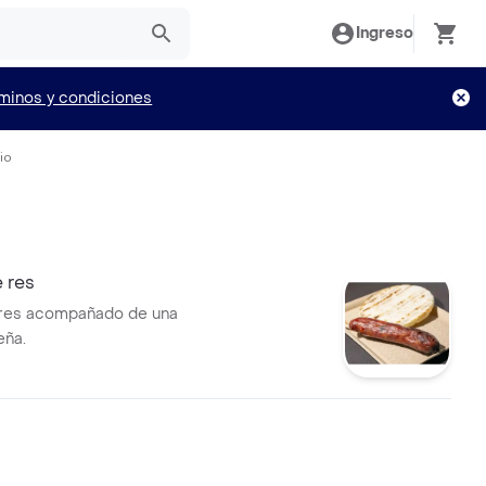
Ingreso
minos y condiciones
io
 res
 res acompañado de una
eña.