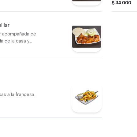
arepa.
$ 34.000
liar
gr acompañada de
da de la casa y
as a la francesa.