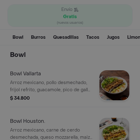
Envío
Gratis
(nuevos usuarios)
Bowl
Burros
Quesadillas
Tacos
Jugos
Limo
Bowl
Bowl Vallarta
Arroz mexicano, pollo desmechado,
frijol refrito, guacamole, pico de gallo,
sour cream, lechuga verde crespa,
$ 34.800
cilantro, aderezado con salsa
ranchera.
Bowl Houston.
Arroz mexicano, carne de cerdo
desmechada, queso mozzarella, maiz