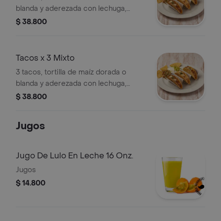
blanda y aderezada con lechuga,
guacamole, pico de gallo y sour
$ 38.800
cream.
Tacos x 3 Mixto
3 tacos, tortilla de maíz dorada o
blanda y aderezada con lechuga,
guacamole, pico de gallo y sour
$ 38.800
cream.
Jugos
Jugo De Lulo En Leche 16 Onz.
Jugos
$ 14.800