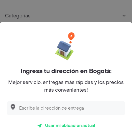
Categorías
Únete a Rappi
Sobre Rappi
Facebook
Twitter
Instagram
Ingresa tu dirección en Bogotá:
Mejor servicio, entregas más rápidas y los precios
©
2026
Rappi Inc. All rights reserved.
más convenientes!
Rappi S.A.S. --- NIT 900.843.898-9 --- Calle 63 # 16A-02
Bogotá D.C. --- notificacionesrappi@rappi.com
Usar mi ubicación actual