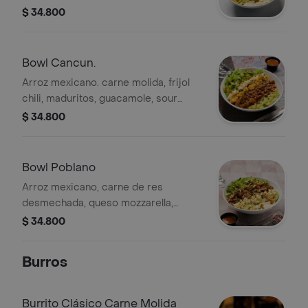
desgranado, guacamole, lechuga
$ 34.800
verde crespa, cilantro, aderazado con
salsa ranchera.
Bowl Cancun.
Arroz mexicano. carne molida, frijol
chili, maduritos, guacamole, sour
cream, lechuga verde crespa,
$ 34.800
cilantro, aderezado con salsa
ranchera.
Bowl Poblano
Arroz mexicano, carne de res
desmechada, queso mozzarella,
guacamole, pico de gallo, sour cream,
$ 34.800
lechuga verde crespa, cilantro,
aderezado con salsa ranchera.
Burros
Burrito Clásico Carne Molida