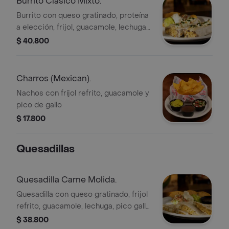
Burrito Clásico Mixto.
Burrito con queso gratinado, proteína
a elección, frijol, guacamole, lechuga,
pico gallo y sour cream.
$ 40.800
Charros (Mexican).
Nachos con fríjol refrito, guacamole y
pico de gallo
$ 17.800
Quesadillas
Quesadilla Carne Molida.
Quesadilla con queso gratinado, frijol
refrito, guacamole, lechuga, pico gallo
y sour cream.
$ 38.800