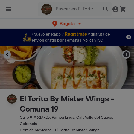
Bogotá
Regístrate
¿Nuevo en Rappi?
y disfruta de
envíos gratis por semanas
Aplican TyC
El Torito By Mister Wings -
Comuna 19
Calle 9 #62A-25, Pampa Linda, Cali, Valle del Cauca,
Colombia
Comida Mexicana - El Torito By Mister Wings