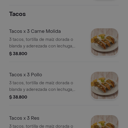
Tacos
Tacos x 3 Carne Molida
3 tacos, tortilla de maíz dorada o
blanda y aderezada con lechuga,
guacamole, pico de gallo y sour
$ 38.800
cream.
Tacos x 3 Pollo
3 tacos, tortilla de maíz dorada o
blanda y aderezada con lechuga,
guacamole, pico de gallo y sour
$ 38.800
cream.
Tacos x 3 Res
3 tacos, tortilla de maíz dorada o