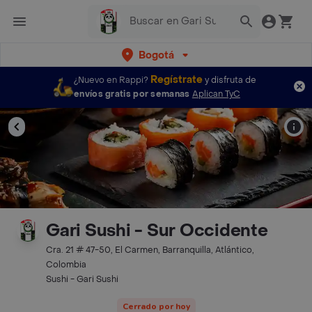
Bogotá
Regístrate
¿Nuevo en Rappi?
y disfruta de
envíos gratis por semanas
Aplican TyC
Gari Sushi - Sur Occidente
Cra. 21 # 47-50, El Carmen, Barranquilla, Atlántico,
Colombia
Sushi - Gari Sushi
Cerrado por hoy