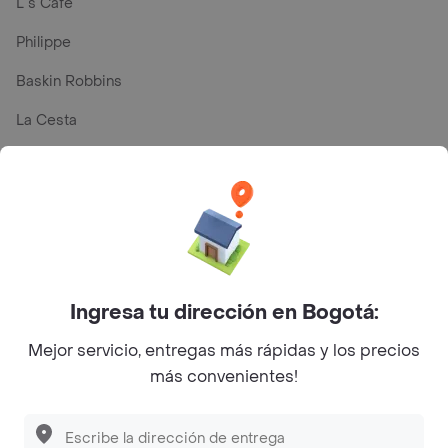
L´s Café
Philippe
Baskin Robbins
La Cesta
Mercari - Postres
Myriam Camhi Co
Magnifique
Empanaditas de Pipian - Empanadas
Ingresa tu dirección en Bogotá:
Desayunadero de la 42
Mejor servicio, entregas más rápidas y los precios
Luisa Postres
más convenientes!
Sopitas y Frijoladas
Subway