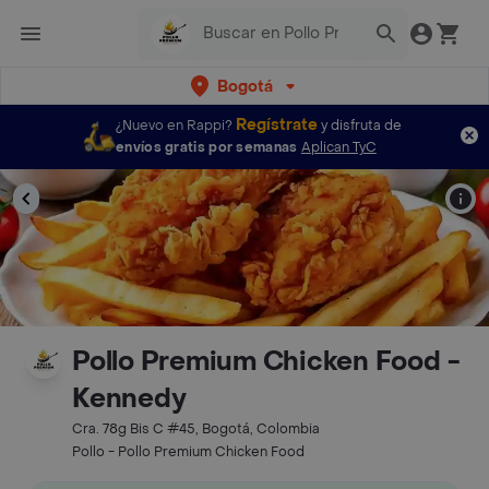
Bogotá
Regístrate
¿Nuevo en Rappi?
y disfruta de
envíos gratis por semanas
Aplican TyC
Pollo Premium Chicken Food -
Kennedy
Cra. 78g Bis C #45, Bogotá, Colombia
Pollo - Pollo Premium Chicken Food