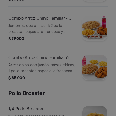
Combo Arroz Chino Familiar 4
Personas
Jamón, raíces chinas, 1/2 pollo
broaster, papas a la francesa y
gaseosa Postobón Econo litro.
$ 79.000
Combo Arroz Chino Familiar 6
Personas
Arroz chino con jamón, raíces chinas,
1 pollo broaster, papas a la francesa y
gaseosa Postobón Econo litro.
$ 85.000
Pollo Broaster
1/4 Pollo Broaster