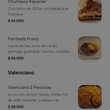
Churrasco Especial
Churrasco de 300gr con papas a la
francesa
$ 42.000
Parrillada Krusty
Carne de res, lomo de cerdo,
pechuga gratinada, chorizo, costillas
bbq y papas a la francesa
$ 46.000
Valenciano
Valenciano 2 Personas
Arroz con Jamón, raíces, chinas 1/4
de pollo broaster, y papas a la
francesa
$ 38.000