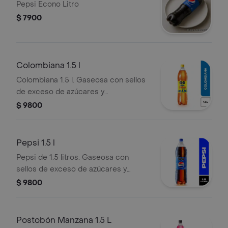
Pepsi Econo Litro
$ 7900
Colombiana 1.5 l
Colombiana 1.5 l. Gaseosa con sellos
de exceso de azúcares y
edulcorantes.
$ 9800
Pepsi 1.5 l
Pepsi de 1.5 litros. Gaseosa con
sellos de exceso de azúcares y
edulcorantes.
$ 9800
Postobón Manzana 1.5 L