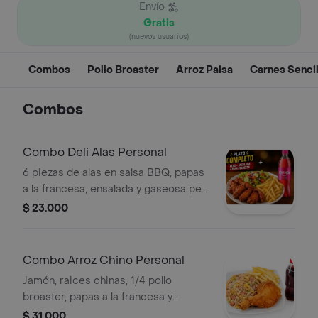
Envío
Gratis
(nuevos usuarios)
Combos
Pollo Broaster
Arroz Paisa
Carnes Sencil
Combos
Combo Deli Alas Personal
6 piezas de alas en salsa BBQ, papas
a la francesa, ensalada y gaseosa pet
250 ml a elección.
$ 23.000
Combo Arroz Chino Personal
Jamón, raices chinas, 1/4 pollo
broaster, papas a la francesa y
gaseosa 250
$ 31.000