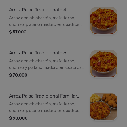
Arroz Paisa Tradicional - 4
personas
Arroz con chicharrón, maíz tierno,
chorizo, plátano maduro en cuadros y
una adición.
$ 57.000
Arroz Paisa Tradicional - 6
personas
Arroz con chicharrón, maíz tierno,
chorizo y plátano maduro en cuadros
y una adición.
$ 70.000
Arroz Paisa Tradicional Familiar
Especia
Arroz con chicharrón, maíz tierno,
chorizo, plátano maduro en cuadros, 1
pollo broaster y papas a la francesa.
$ 90.000