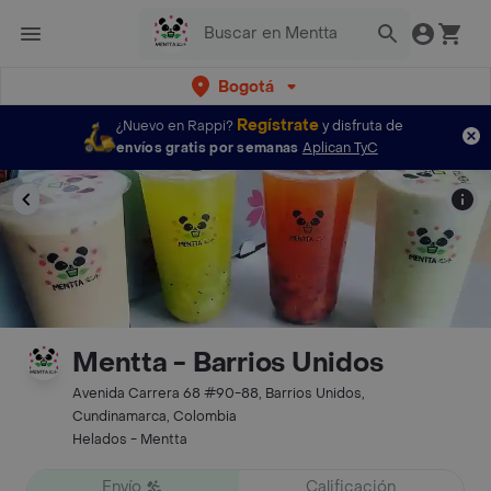
Bogotá
Regístrate
¿Nuevo en Rappi?
y disfruta de
envíos gratis por semanas
Aplican TyC
Mentta - Barrios Unidos
Avenida Carrera 68 #90-88, Barrios Unidos,
Cundinamarca, Colombia
Helados - Mentta
Envío
Calificación