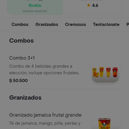
Gratis
4.6
(nuevos usuarios)
Combos
Granizados
Cremosos
Tentacionate
P
Combos
Combo 3+1
Combo de 4 bebidas grandes a
elección, incluye opciones frutales
visibles.
$ 50.500
Granizados
Granizado jamaica frutal grande
Té de jamaica, mango, piña, perlas y