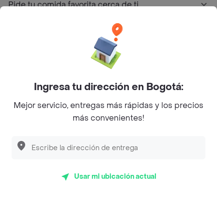
Pide tu comida favorita cerca de ti
Categorías
Únete a Rappi
Ingresa tu dirección en Bogotá:
Sobre Rappi
Mejor servicio, entregas más rápidas y los precios
más convenientes!
Facebook
Twitter
Instagram
©
2026
Rappi Inc. All rights reserved.
Usar mi ubicación actual
Rappi S.A.S. --- NIT 900.843.898-9 --- Calle 63 # 16A-02
Bogotá D.C. --- notificacionesrappi@rappi.com