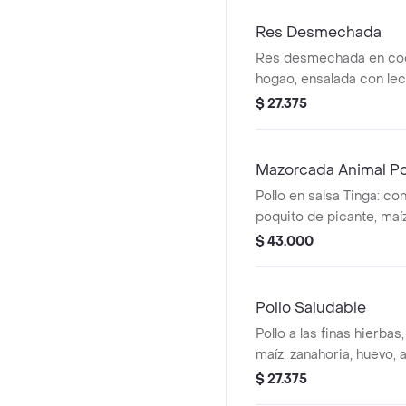
Res Desmechada
Res desmechada en coc
hogao, ensalada con le
salteado, guacamole, pi
$ 27.375
MUY y arroz integral. * 
costo adicional.
Mazorcada Animal Po
Pollo en salsa Tinga: co
poquito de picante, maíz
mozzarella, papa ripio y
$ 43.000
Pollo Saludable
Pollo a las finas hierbas
maíz, zanahoria, huevo, a
salsa MUY. *La bebida t
$ 27.375
adicional.