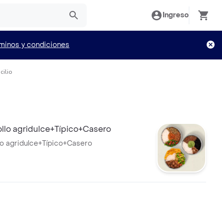
Ingreso
minos y condiciones
cilio
llo agridulce+Típico+Casero
o agridulce+Típico+Casero