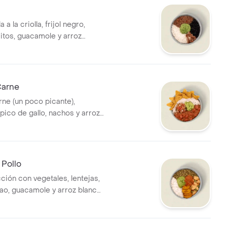
a la criolla, frijol negro,
itos, guacamole y arroz
 bebida tiene un costo
Carne
rne (un poco picante),
pico de gallo, nachos y arroz
 bebida tiene un costo
 Pollo
ción con vegetales, lentejas,
o, guacamole y arroz blanco.
iene un costo adicional.