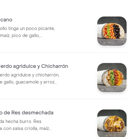
icano
ollo tinga un poco picante,
 maíz, pico de gallo,
arroz blanco en tortilla de
rigo * Acompañado de la salsa
erdo agridulce y Chicharrón
erdo agridulce y chicharrón,
e gallo, guacamole y arroz
rtilla de harina de trigo *
de la salsa que elijas.
o de Res desmechada
da hecha burro. Res
con salsa criolla, maíz
apa fosforito, queso