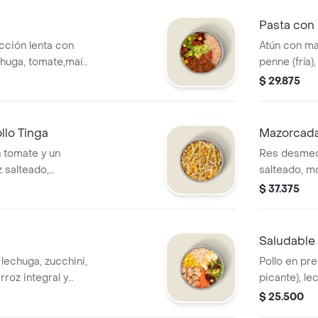
adicional.
Pasta con
ción lenta con
Atún con ma
chuga, tomate,maíz
penne (fría)
co de gallo salsa
guacamole. 
$ 29.875
La bebida tiene un
adicional.
llo Tinga
Mazorcad
n tomate y un
Res desmech
 salteado,
salteado, mo
 salsa MUY.
MUY.
$ 37.375
Saludable
, lechuga, zucchini,
Pollo en pr
rroz integral y
picante), le
iene un costo
aguacate,nac
$ 25.500
MUY.* La be