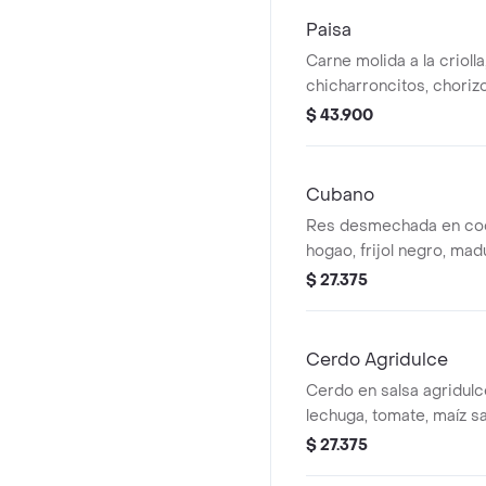
Paisa
Carne molida a la criolla, 
chicharroncitos, choriz
arroz blanco. *La bebid
$ 43.900
adicional.
Cubano
Res desmechada en coc
hogao, frijol negro, ma
arroz blanco. *La bebid
$ 27.375
adicional.
Cerdo Agridulce
Cerdo en salsa agridulc
lechuga, tomate, maíz sa
blanco, moneditas de pl
$ 27.375
MUY. *La bebida tiene u