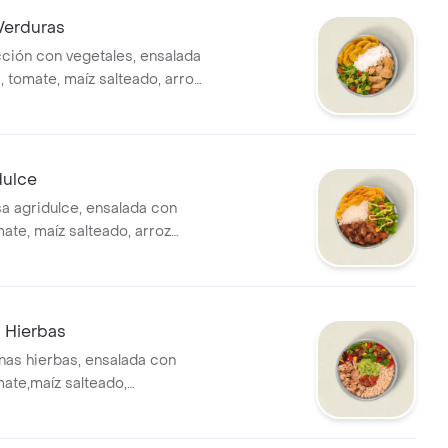
Verduras
cción con vegetales, ensalada
, tomate, maíz salteado, arroz
editas de plátano y salsa
bida tiene un costo adicional.
dulce
sa agridulce, ensalada con
ate, maíz salteado, arroz
editas de plátano y salsa
bida tiene un costo adicional.
s Hierbas
finas hierbas, ensalada con
mate,maíz salteado,
pico de gallo salsa MUY y
al. *La bebida tiene un costo