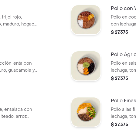
Pollo con 
frijol rojo,
Pollo en co
o, maduro, hogao y
con lechuga
a tiene un costo
blanco, mon
$ 27.375
MUY. *La be
Pollo Agri
ción lenta con
Pollo en sal
duro, guacamole y
lechuga, tom
a tiene un costo
blanco, mon
$ 27.375
MUY. *La be
Pollo Fina
e, ensalada con
Pollo a las 
lteado, arroz
lechuga, to
átano y salsa
guacamole, 
$ 27.375
n costo adicional.
arroz integr