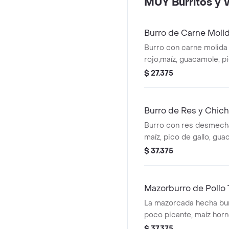
MUY Burritos y 
Burro de Carne Moli
Burro con carne molida a l
rojo,maíz, guacamole, pi
arroz blanco en tortilla 
$ 27.375
* Acompañado de la sals
Burro de Res y Chich
Burro con res desmecha
maíz, pico de gallo, gua
blanco en tortilla de har
$ 37.375
Acompañado de la salsa 
Mazorburro de Pollo 
La mazorcada hecha burr
poco picante, maíz hor
fosforito, queso mozzar
$ 37.375