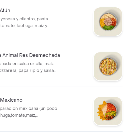
 Atún
yonesa y cilantro, pasta
, tomate, lechuga, maíz y
*La bebida tiene un costo
a Animal Res Desmechada
ada en salsa criolla, maíz
zzarella, papa ripio y salsa
 Mexicano
eparación mexicana (un poco
chuga,tomate,maíz,
hos, arroz integral y salsa
bida tiene un costo adicional.