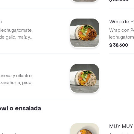
rigo. *
mozzarella y
que elijas.
harina de t
que elijas.
i
Wrap de Po
 lechuga,tomate,
Wrap con Po
de gallo, maíz y
lechuga,tom
harina de trigo. *
de gallo, ma
$ 38.600
que elijas.
harina de t
que elijas.
nesa y cilantro,
 zanahoria, pico
le en tortilla de
pañado de la salsa
owl o ensalada
MUY MUY 