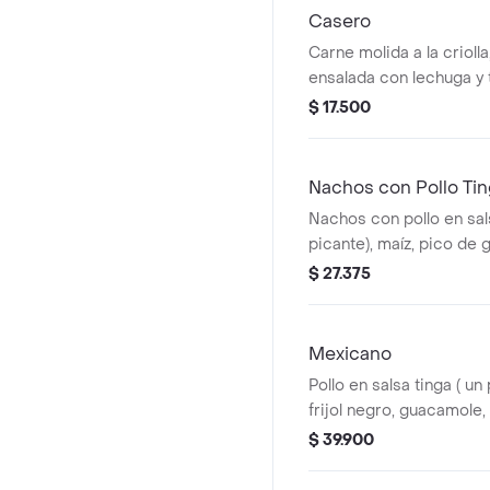
Casero
Carne molida a la criolla,
ensalada con lechuga y 
arroz blanco. *La bebid
$ 17.500
adicional.
Nachos con Pollo Ti
Nachos con pollo en sal
picante), maíz, pico de 
*La bebida tiene un cost
$ 27.375
Mexicano
Pollo en salsa tinga ( un
frijol negro, guacamole, 
nachos y arroz blanco. 
$ 39.900
un costo adicional.