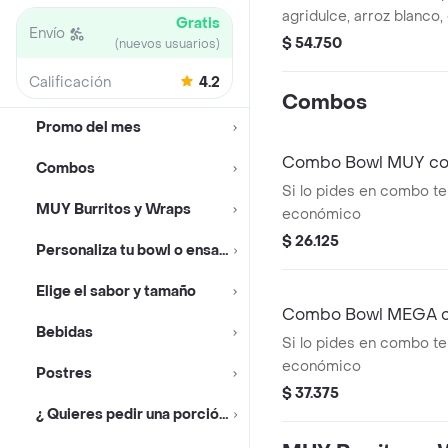
agridulce, arroz blanco
Gratis
Envío
lechuga y tomate, maíz,
$ 54.750
(nuevos usuarios)
moneditas de plátano.
Calificación
4.2
Combos
Promo del mes
Combo Bowl MUY con
Combos
Si lo pides en combo te
MUY Burritos y Wraps
económico
$ 26.125
Personaliza tu bowl o ensalada
Elige el sabor y tamaño
Combo Bowl MEGA co
Bebidas
Si lo pides en combo te
económico
Postres
$ 37.375
¿ Quieres pedir una porción ?