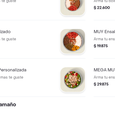
 te guste
Arma tu bo
$ 22.600
izado
MUY Ensal
 te guste
Arma tu en
$ 19.875
ersonalizada
MEGA MUY 
 mas te guste
Arma tu en
$ 29.875
 tamaño