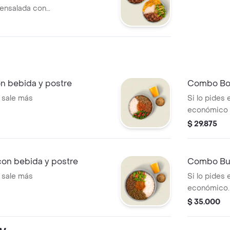
, ensalada con
 salsa MUY y
 bebida y postre
Combo Bow
 sale más
Si lo pides
económico
$ 29.875
n bebida y postre
Combo Bur
 sale más
Si lo pides
económico.
$ 35.000