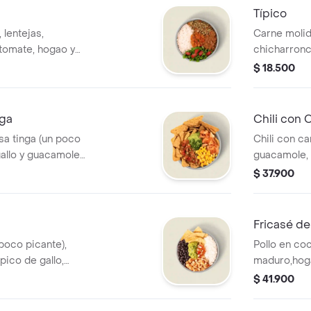
Típico
 lentejas,
Carne molida 
tomate, hogao y
chicharronc
a tiene un costo
blanco. *La
$ 18.500
adicional.
nga
Chili con 
sa tinga (un poco
Chili con ca
gallo y guacamole.
guacamole, 
o adicional.
blanco. *La
$ 37.900
adicional.
Fricasé de
 poco picante),
Pollo en coc
pico de gallo,
maduro,hoga
*La bebida tiene
*La bebida t
$ 41.900