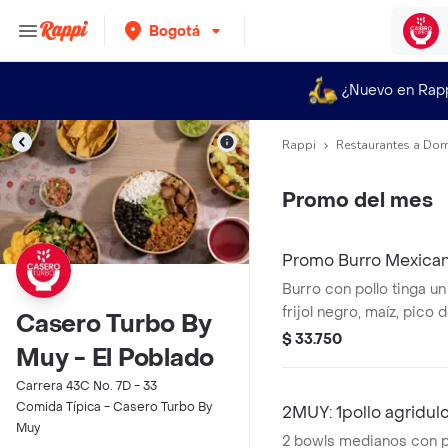
Bogotá
¿Nuevo en Rap
Rappi
Restaurantes a Dom
Promo del mes
Promo Burro Mexic
Burro con pollo tinga u
frijol negro, maíz, pico d
Casero Turbo By
guacamole y arroz blanco
$ 33.750
Muy - El Poblado
harina de trigo Acomp
nachos.*La bebida tien
Carrera 43C No. 7D - 33
adicional.
Comida Típica - Casero Turbo By
2MUY: 1pollo agridul
Muy
2 bowls medianos con po