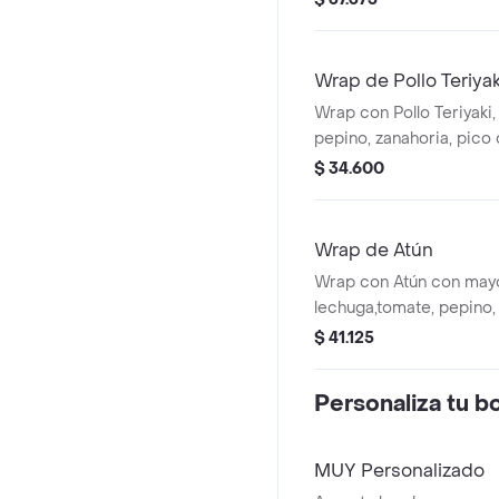
en tortilla de harina de t
Acompañado de la salsa 
Wrap de Pollo Teriyak
Wrap con Pollo Teriyaki,
pepino, zanahoria, pico 
guacamole en tortilla de 
$ 34.600
Acompañado de la salsa 
Wrap de Atún
Wrap con Atún con mayo
lechuga,tomate, pepino,
de gallo, maíz y guacamo
$ 41.125
harina de trigo. * Acom
que elijas.
Personaliza tu b
MUY Personalizado