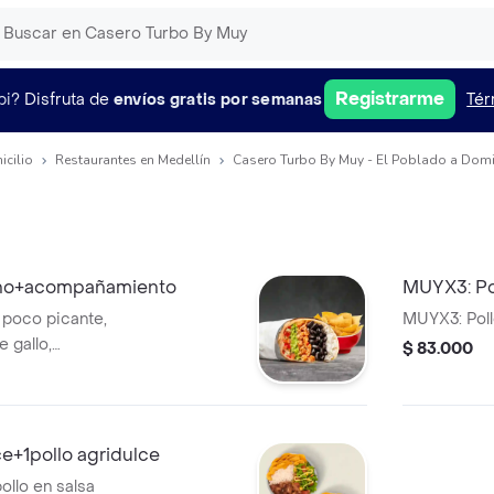
Registrarme
pi?
Disfruta de
envíos gratis por semanas
Tér
icilio
Restaurantes en Medellín
Casero Turbo By Muy - El Poblado a Domi
ano+acompañamiento
MUYX3: Po
n poco picante,
MUYX3: Poll
e gallo,
$ 83.000
 en tortilla de
añado de
e un costo
ce+1pollo agridulce
llo en salsa