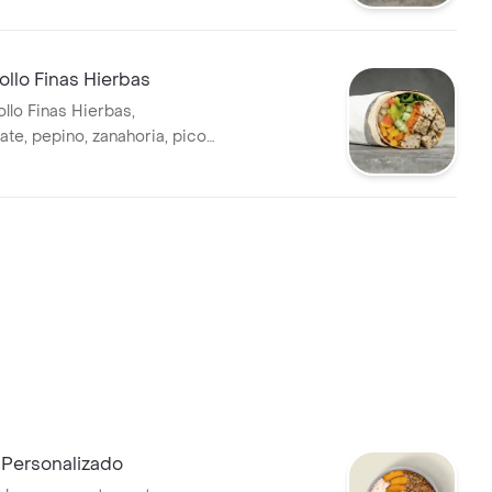
 salsa MUY en tortilla de
rigo. * Acompañado de la salsa
llo Finas Hierbas
llo Finas Hierbas,
ate, pepino, zanahoria, pico
íz y guacamole en tortilla de
rigo. * Acompañado de la salsa
Personalizado