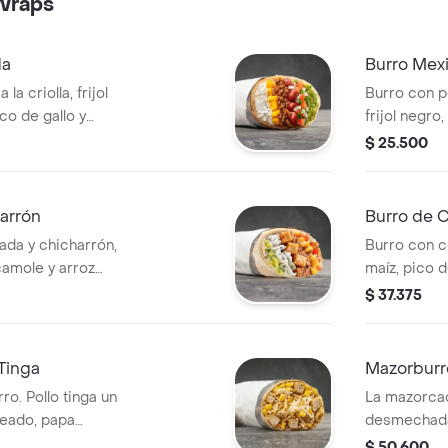
Wraps
da
Burro Mex
a criolla, frijol
Burro con p
co de gallo y
frijol negro,
de harina de trigo
guacamole y 
$ 25.500
a que elijas.
harina de t
que elijas.
arrón
Burro de C
da y chicharrón,
Burro con c
camole y arroz
maíz, pico d
ina de trigo *
blanco en to
$ 37.375
que elijas.
Acompañado 
Tinga
Mazorburr
o. Pollo tinga un
La mazorca
neado, papa
desmechada 
ella y salsa MUY
horneado, p
$ 50.600