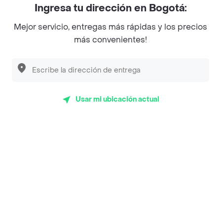
Ingresa tu dirección en Bogotá:
Magnifique
Mejor servicio, entregas más rápidas y los precios
Empanaditas de Pipian - Empanadas
más convenientes!
Desayunadero de la 42
Luisa Postres
Sopitas y Frijoladas
Usar mi ubicación actual
Subway
Top Marcas y Cadenas de Restaurantes
Encuéntranos en estos países