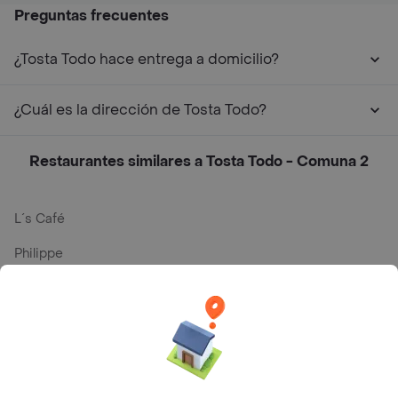
Preguntas frecuentes
¿Tosta Todo hace entrega a domicilio?
¿Cuál es la dirección de Tosta Todo?
Restaurantes similares a Tosta Todo - Comuna 2
L´s Café
Philippe
Baskin Robbins
La Cesta
Mercari - Postres
Myriam Camhi Co