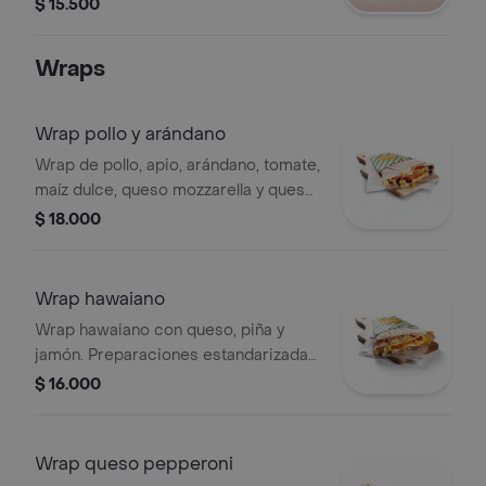
Tamaño a elección.
$ 15.500
Wraps
Wrap pollo y arándano
Wrap de pollo, apio, arándano, tomate,
maíz dulce, queso mozzarella y queso
crema. nuestras preparaciones se
$ 18.000
encuentran estandarizadas por lo
tanto no se pueden
realizar modificaciones en los
Wrap hawaiano
ingredientes.
Wrap hawaiano con queso, piña y
jamón. Preparaciones estandarizadas
sin modificaciones.
$ 16.000
Wrap queso pepperoni