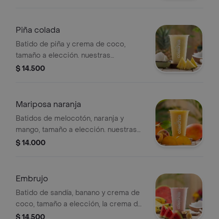
encuentran estandarizadas por lo
tanto no se pueden
realizar modificaciones en los
Piña colada
ingredientes.
Batido de piña y crema de coco,
tamaño a elección. nuestras
preparaciones se encuentran
$ 14.500
estandarizadas por lo tanto no se
pueden realizar modificaciones en los
ingredientes.
Mariposa naranja
Batidos de melocotón, naranja y
mango, tamaño a elección. nuestras
preparaciones se encuentran
$ 14.000
estandarizadas por lo tanto no se
pueden realizar modificaciones en los
ingredientes.
Embrujo
Batido de sandía, banano y crema de
coco, tamaño a elección, la crema de
coco es dulce. nuestras
$ 14.500