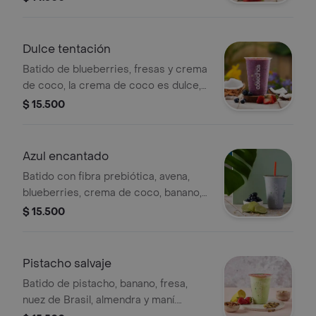
preparaciones se encuentran
estandarizadas por lo tanto no se
pueden realizar modificaciones en los
Dulce tentación
ingredientes.
Batido de blueberries, fresas y crema
de coco, la crema de coco es dulce,
tamaño a elección. nuestras
$ 15.500
preparaciones se encuentran
estandarizadas por lo tanto no se
pueden realizar modificaciones en los
Azul encantado
ingredientes.
Batido con fibra prebiótica, avena,
blueberries, crema de coco, banano,
mora y limón. nuestras preparaciones
$ 15.500
se encuentran estandarizadas por lo
tanto no se pueden
realizar modificaciones en los
Pistacho salvaje
ingredientes.
Batido de pistacho, banano, fresa,
nuez de Brasil, almendra y maní.