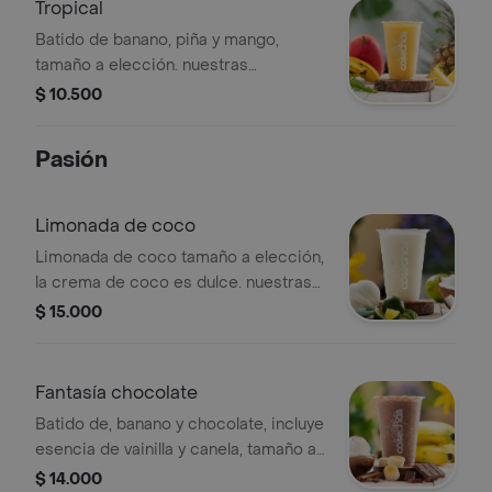
Tropical
ingredientes
Batido de banano, piña y mango,
tamaño a elección. nuestras
preparaciones se encuentran
$ 10.500
estandarizadas por lo tanto no se
pueden realizar modificaciones en los
Pasión
ingredientes
Limonada de coco
Limonada de coco tamaño a elección,
la crema de coco es dulce. nuestras
preparaciones se encuentran
$ 15.000
estandarizadas por lo tanto no se
pueden realizar modificaciones en los
ingredientes.
Fantasía chocolate
Batido de, banano y chocolate, incluye
esencia de vainilla y canela, tamaño a
elección. nuestras preparaciones se
$ 14.000