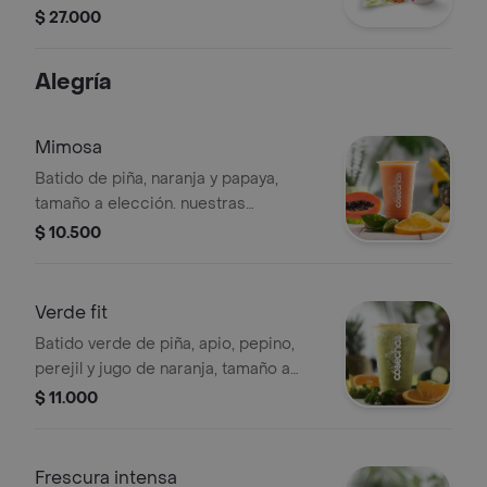
el sabor de tu elección.
$ 27.000
Alegría
Mimosa
Batido de piña, naranja y papaya,
tamaño a elección. nuestras
preparaciones se encuentran
$ 10.500
estandarizadas por lo tanto no se
pueden realizar modificaciones en los
ingredientes
Verde fit
Batido verde de piña, apio, pepino,
perejil y jugo de naranja, tamaño a
elección. nuestras preparaciones se
$ 11.000
encuentran estandarizadas por lo
tanto no se pueden
realizar modificaciones en los
Frescura intensa