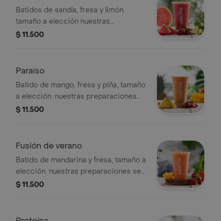
ingredientes
Batidos de sandía, fresa y limón.
tamaño a elección nuestras
preparaciones se encuentran
$ 11.500
estandarizadas por lo tanto no se
pueden realizar modificaciones en los
ingredientes
Paraíso
Batido de mango, fresa y piña, tamaño
a elección. nuestras preparaciones
se encuentran estandarizadas por lo
$ 11.500
tanto no se pueden
realizar modificaciones en los
ingredientes
Fusión de verano
Batido de mandarina y fresa, tamaño a
elección. nuestras preparaciones se
encuentran estandarizadas por lo
$ 11.500
tanto no se pueden
realizar modificaciones en los
ingredientes
Proteína