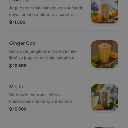
Jugo de naranja, banano y proteína de
soya, tamaño a elección. nuestras
preparaciones se encuentran
$ 11.500
estandarizadas por lo tanto no se
pueden realizar modificaciones en los
ingredientes
Ginger Cool
Batido de jengibre, sirope de miel,
limón y jugo de naranja, tamaño a
elección. nuestras preparaciones se
$ 10.500
encuentran estandarizadas por lo
tanto no se pueden
realizar modificaciones en los
Mojito
ingredientes
Batido de manzana, piña y
hierbabuena, tamaño a elección.
nuestras preparaciones se
$ 10.500
encuentran estandarizadas por lo
tanto no se pueden
realizar modificaciones en los