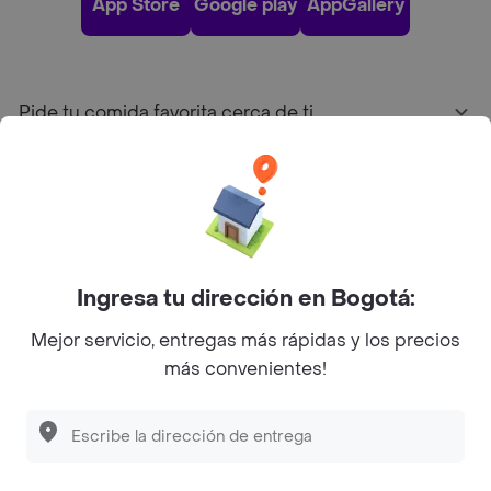
App Store
Google play
AppGallery
Pide tu comida favorita cerca de ti
Categorías
Únete a Rappi
Ingresa tu dirección en Bogotá:
Sobre Rappi
Mejor servicio, entregas más rápidas y los precios
más convenientes!
Facebook
Twitter
Instagram
©
2026
Rappi Inc. All rights reserved.