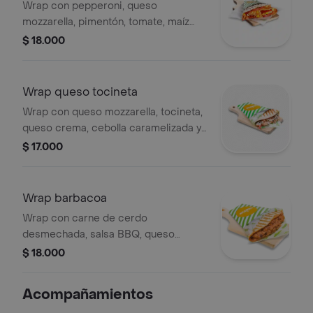
Wrap con pepperoni, queso
mozzarella, pimentón, tomate, maíz
dulce, zanahoria, pasta de tomate.
$ 18.000
nuestras preparaciones se
encuentran estandarizadas por lo
tanto no se pueden
Wrap queso tocineta
realizar modificaciones en los
Wrap con queso mozzarella, tocineta,
ingredientes.
queso crema, cebolla caramelizada y
espinaca.
$ 17.000
Wrap barbacoa
Wrap con carne de cerdo
desmechada, salsa BBQ, queso
mozzarella y queso crema.
$ 18.000
Acompañamientos