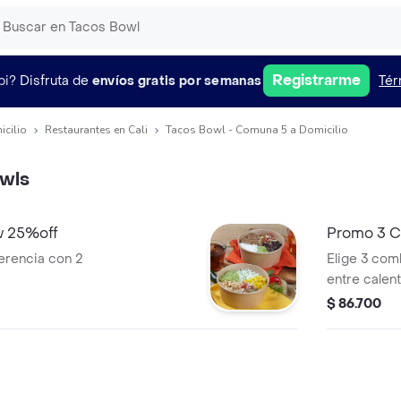
Registrarme
pi?
Disfruta de
envíos gratis por semanas
Tér
icilio
Restaurantes en Cali
Tacos Bowl - Comuna 5 a Domicilio
wls
w 25%off
Promo 3 
ferencia con 2
Elige 3 com
entre calen
carne o bow
$ 86.700
400 ml.