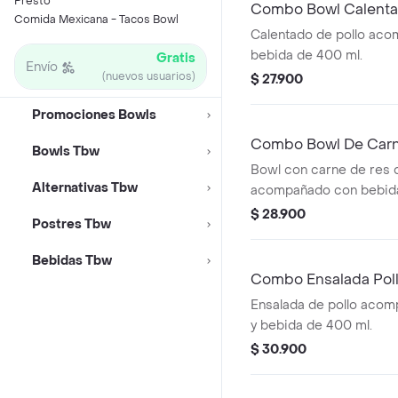
Presto
Combo Bowl Calent
Comida Mexicana - Tacos Bowl
Calentado de pollo ac
bebida de 400 ml.
Gratis
Envío
(nuevos usuarios)
$ 27.900
Promociones Bowls
Combo Bowl De Car
Bowls Tbw
Bowl con carne de res
Alternativas Tbw
acompañado con bebid
$ 28.900
Postres Tbw
Bebidas Tbw
Combo Ensalada Pol
Ensalada de pollo acom
y bebida de 400 ml.
$ 30.900