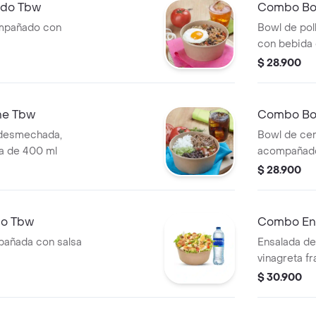
ado Tbw
Combo Bow
ompañado con
Bowl de po
con bebida
$ 28.900
ne Tbw
Combo Bo
 desmechada,
Bowl de ce
a de 400 ml
acompañado
$ 28.900
lo Tbw
Combo Ens
pañada con salsa
Ensalada de
vinagreta f
$ 30.900