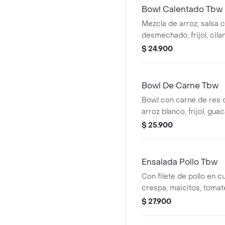
Bowl Calentado Tbw
Mezcla de arroz, salsa cr
desmechado, frijol, ci
con un huevo frito.
$ 24.900
Bowl De Carne Tbw
Bowl con carne de res
arroz blanco, frijol, gu
gallo.
$ 25.900
Ensalada Pollo Tbw
Con filete de pollo en c
crespa, maicitos, tomat
champiñones salteados,
$ 27.900
mozzarella y huevo coci
acompañada con salsa.