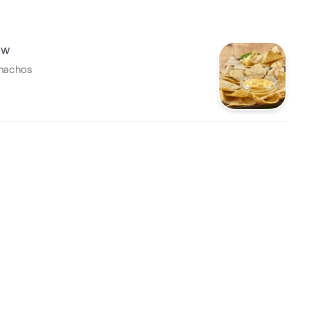
bw
 nachos