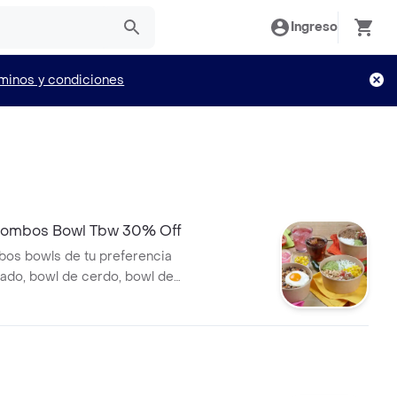
Ingreso
minos y condiciones
Combos Bowl Tbw 30% Off
bos bowls de tu preferencia
tado, bowl de cerdo, bowl de
l de pollo con 3 bebidas de