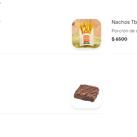
w
w
Nachos T
Porción de
$ 6500