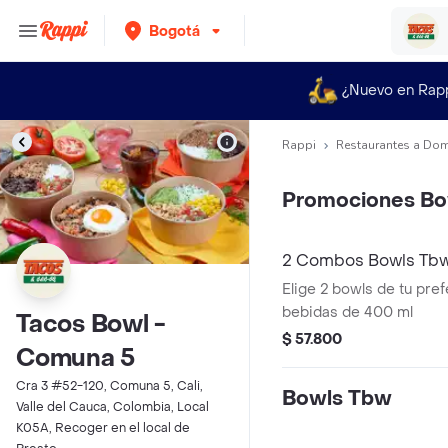
Bogotá
¿Nuevo en Rap
Rappi
Restaurantes a Dom
Promociones Bo
2 Combos Bowls Tb
Elige 2 bowls de tu pre
bebidas de 400 ml
Tacos Bowl -
$ 57.800
Comuna 5
Cra 3 #52-120, Comuna 5, Cali,
Bowls Tbw
Valle del Cauca, Colombia, Local
K05A, Recoger en el local de