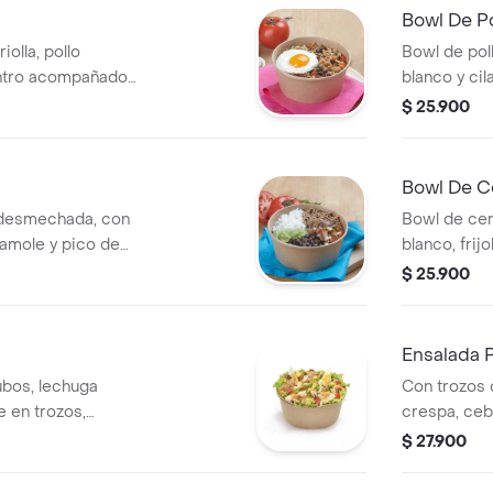
Bowl De P
iolla, pollo
Bowl de po
lantro acompañado
blanco y cil
pico de gall
$ 25.900
Bowl De C
 desmechada, con
Bowl de ce
acamole y pico de
blanco, frij
$ 25.900
Ensalada P
ubos, lechuga
Con trozos 
e en trozos,
crespa, ceb
 tiras de queso
salteados a 
$ 27.900
nado,
queso tipo 
y vinagreta 