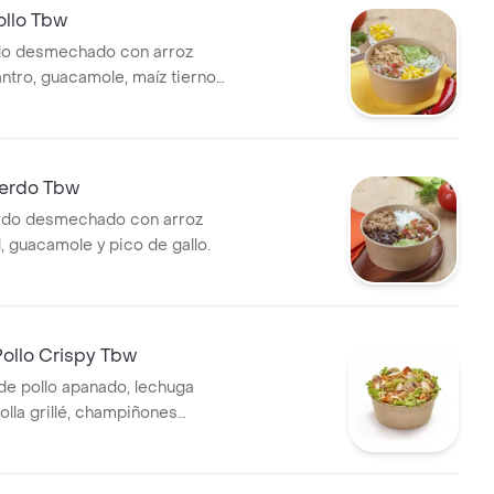
ollo Tbw
llo desmechado con arroz
antro, guacamole, maíz tierno y
o.
erdo Tbw
rdo desmechado con arroz
ol, guacamole y pico de gallo.
ollo Crispy Tbw
de pollo apanado, lechuga
olla grillé, champiñones
la plancha, trozos de tomate,
cheddar, trocitos de tocineta
francesa.