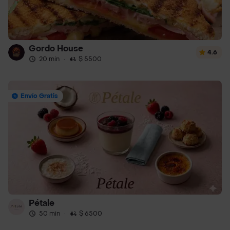
Gordo House
4.6
20 min
·
$ 5500
Envío Gratis
Pétale
50 min
·
$ 6500