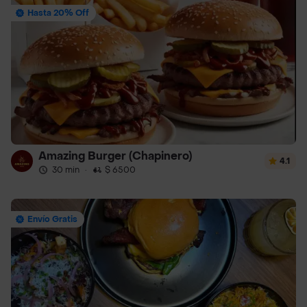
Hasta 20% Off
Amazing Burger (Chapinero)
4.1
30 min
·
$ 6500
Envío Gratis