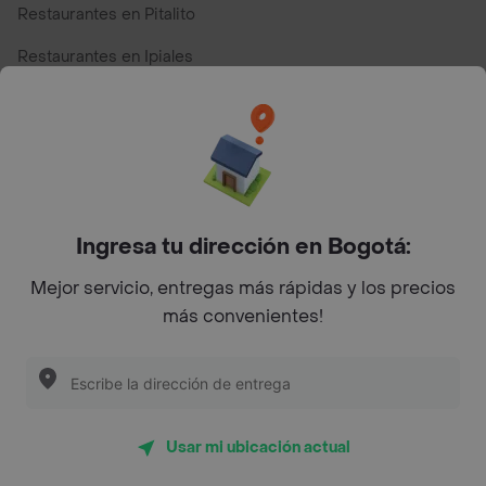
Restaurantes en Pitalito
Restaurantes en Ipiales
Restaurantes en San Andres
Restaurantes cerca de mi para pedir Comida a Domicilio -
Top Marcas y Cadenas de Restaurantes
Ingresa tu dirección en Bogotá:
Encuéntranos en estos países
Mejor servicio, entregas más rápidas y los precios
más convenientes!
App Store
Google play
AppGallery
Usar mi ubicación actual