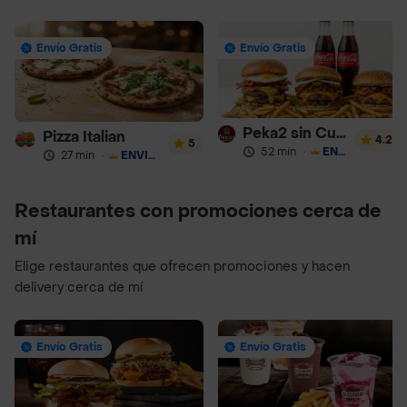
Envío Gratis
Envío Gratis
Peka2 sin Culpa Lourdes
Pizza Italian
4.2
5
52 min
·
ENVÍO GRATIS
27 min
·
ENVÍO GRATIS
Restaurantes con promociones cerca de
mí
Elige restaurantes que ofrecen promociones y hacen
delivery cerca de mí
Envío Gratis
Envío Gratis