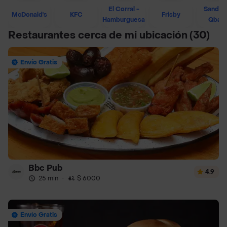
El Corral -
Sandwi
McDonald's
KFC
Frisby
Hamburguesa
Qban
Restaurantes cerca de mi ubicación
(30)
Envío Gratis
Bbc Pub
4.9
25 min
·
$ 6000
Envío Gratis