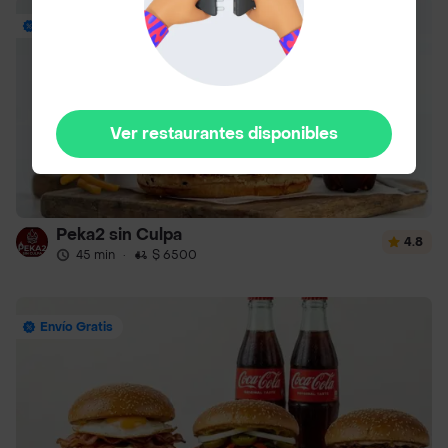
Envío Gratis
Ver restaurantes disponibles
Peka2 sin Culpa
4.8
45 min
·
$ 6500
Envío Gratis