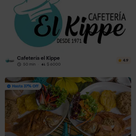
Cafetería el Kippe
4.9
50 min
·
$ 6000
Hasta 37% Off