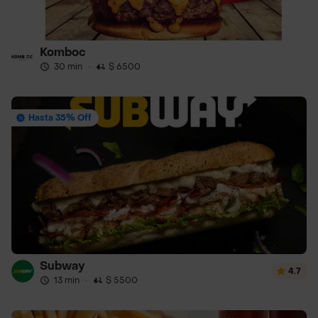
Komboc
30 min
·
$ 6500
Hasta 35% Off
Subway
4.7
13 min
·
$ 5500