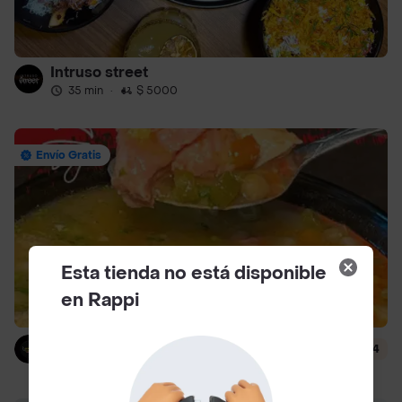
Intruso street
35 min
·
$ 5000
Envío Gratis
Esta tienda no está disponible
en Rappi
Bendito Caldo
4.4
30 min
·
$ 7000