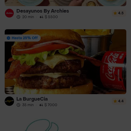
Desayunos By Archies
4.5
20 min
·
$ 5500
Hasta 25% Off
La BurgueCia
4.4
35 min
·
$ 7000