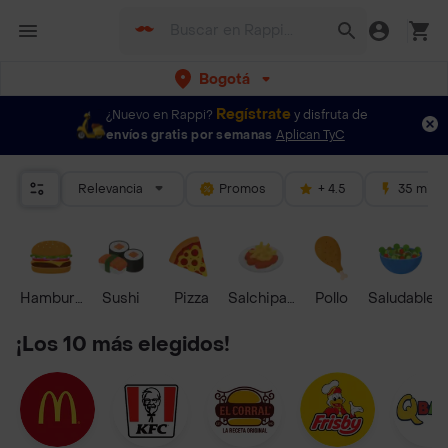
Bogotá
Regístrate
¿Nuevo en Rappi?
y disfruta de
envíos gratis por semanas
Aplican TyC
Relevancia
Promos
+ 4.5
35 mins
Hamburguesa
Sushi
Pizza
Salchipapas
Pollo
Saludable
¡Los 10 más elegidos!