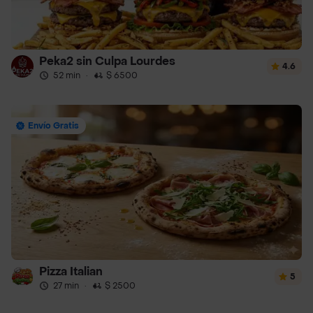
Peka2 sin Culpa Lourdes
4.6
52 min
·
$ 6500
Envío Gratis
Pizza Italian
5
27 min
·
$ 2500