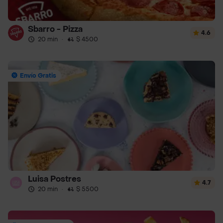
Sbarro - Pizza
4.6
20 min
·
$ 4500
Envío Gratis
Luisa Postres
4.7
20 min
·
$ 5500