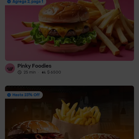
Agrega 2, paga 1
Pinky Foodies
25 min
·
$ 6500
Hasta 23% Off