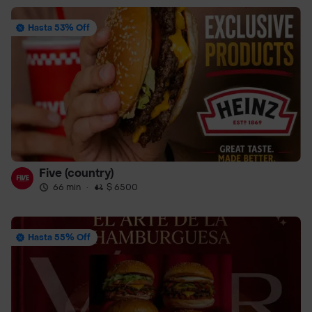
Hasta 53% Off
Five (country)
66 min
·
$ 6500
Hasta 55% Off