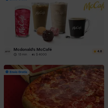
Mcdonald's McCafé
4.8
13 min
·
$ 4000
Envío Gratis