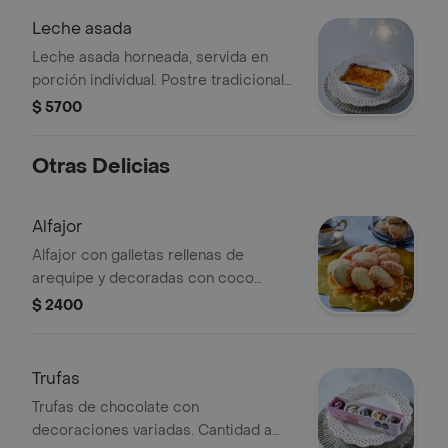
Leche asada
Leche asada horneada, servida en
porción individual. Postre tradicional
con textura suave y capa
$ 5700
caramelizada.
Otras Delicias
Alfajor
Alfajor con galletas rellenas de
arequipe y decoradas con coco
rallado. Cantidad a elegir.
$ 2400
Trufas
Trufas de chocolate con
decoraciones variadas. Cantidad a