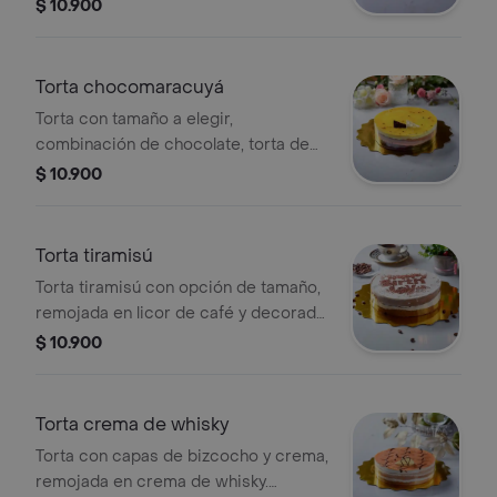
$ 10.900
Torta chocomaracuyá
Torta con tamaño a elegir,
combinación de chocolate, torta de
vainilla y mousse de maracuyá.
$ 10.900
Torta tiramisú
Torta tiramisú con opción de tamaño,
remojada en licor de café y decorada
con cacao en polvo.
$ 10.900
Torta crema de whisky
Torta con capas de bizcocho y crema,
remojada en crema de whisky.