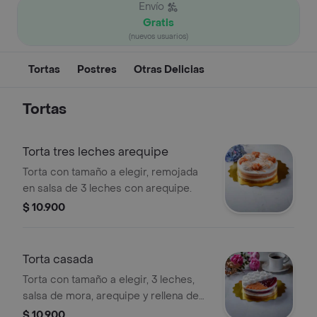
Envío
Gratis
(nuevos usuarios)
Tortas
Postres
Otras Delicias
Tortas
Torta tres leches arequipe
Torta con tamaño a elegir, remojada
en salsa de 3 leches con arequipe.
$ 10.900
Torta casada
Torta con tamaño a elegir, 3 leches,
salsa de mora, arequipe y rellena de
pulpa de guanábana natural.
$ 10.900