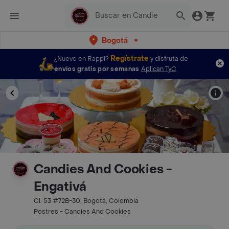
Bogotá
Regístrate
¿Nuevo en Rappi?
y disfruta de
envíos gratis por semanas
Aplican TyC
Candies And Cookies -
Engativá
Cl. 53 #72B-30, Bogotá, Colombia
Postres - Candies And Cookies