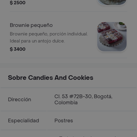
elegir. Peso neto: 90 g.
$ 2500
Brownie pequeño
Brownie pequeño, porción individual.
Ideal para un antojo dulce.
$ 3400
Sobre Candies And Cookies
Cl. 53 #72B-30, Bogotá,
Dirección
Colombia
Especialidad
Postres