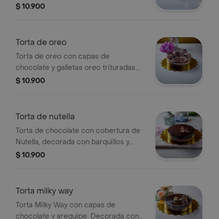
Tamaño a elegir.
$ 10.900
Torta de oreo
Torta de oreo con capas de
chocolate y galletas oreo trituradas.
Tamaño a elegir.
$ 10.900
Torta de nutella
Torta de chocolate con cobertura de
Nutella, decorada con barquillos y
bolitas de chocolate. Tamaño a elegir.
$ 10.900
Torta milky way
Torta Milky Way con capas de
chocolate y arequipe. Decorada con