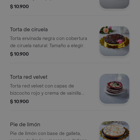
chocolate blanco y oscuro. Tamaño a
$ 10.900
elegir.
Torta de ciruela
Torta envinada negra con cobertura
de ciruela natural. Tamaño a elegir.
$ 10.900
Torta red velvet
Torta red velvet con capas de
bizcocho rojo y crema de vainilla.
Tamaño a elegir.
$ 10.900
Pie de limón
Pie de limón con base de galleta,