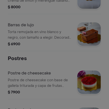
crema de limón y merengue italiano
flameado.
$ 8000
Barras de lujo
Torta remojada en vino blanco y
negro, con tamaño a elegir. Decorada
con una flor comestible.
$ 6900
Postres
Postre de cheesecake
Postre de cheesecake con base de
galleta triturada y capa de frutas
rojas. Tamaño y sabor a elegir.
$ 7900