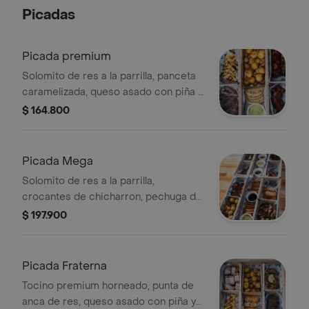
Fresca De Edamames, Aguacate, Y
Picadas
Mango Biche.
Picada premium
Solomito de res a la parrilla, panceta
caramelizada, queso asado con piña y
pesto, costilla de cerdo bbq,
$ 164.800
acompañado de arepa de mote,
papita criolla, guacamole y
chimichurri. recomendado para 3
Picada Mega
personas .
Solomito de res a la parrilla,
crocantes de chicharron, pechuga de
pollo, costillas de cerdo bbq,
$ 197.900
pañoletas de queso y chinchulines,
acompañado de papa criolla,
tentaculos de mazorca, guacamole y
Picada Fraterna
chimichurri. ideal para 4 personas .
Tocino premium horneado, punta de
anca de res, queso asado con piña y