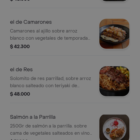
acompañado de ensalada de
aguacate, vinagreta de la casa y
crocante de zanahoria.
el de Camarones
Camarones al ajillo sobre arroz
blanco con vegetales de temporada
en teriyaki, coco garrapiñado,
$ 42.300
ensalada tipo kani de cebolla, mango
biche, zanahoria y crocante de
parmesano.
el de Res
Solomito de res parrillad, sobre arroz
blanco salteado con teriyaki de
chimichurri, maíz tierno, queso asado,
$ 48.000
acompañado de pico de gallo,
aguacate y cebolla crispy.
Salmón a la Parrilla
250Gr de salmón a la parrilla. sobre
cama de vegetales salteados en vino