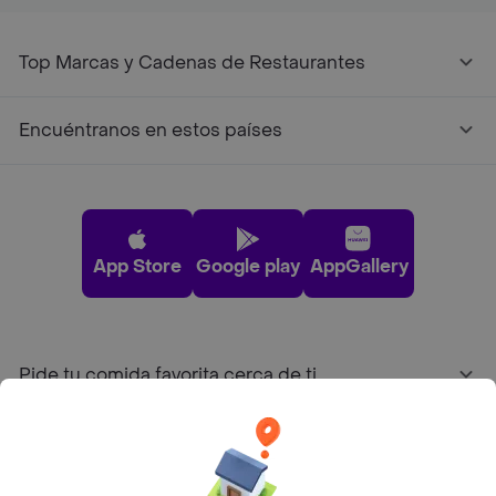
Top Marcas y Cadenas de Restaurantes
Encuéntranos en estos países
App Store
Google play
AppGallery
Pide tu comida favorita cerca de ti
Categorías