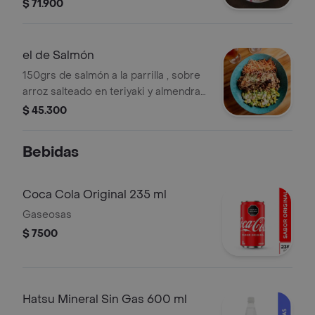
blanco, crocante de zanahoria y salsa
$ 71.900
beurre blanc .
el de Salmón
150grs de salmón a la parrilla , sobre
arroz salteado en teriyaki y almendras
garrapiñadas, acompañado de
$ 45.300
zanahoria, ensalada fresca de
edamames , aguacate ,y mango biche
Bebidas
Coca Cola Original 235 ml
Gaseosas
$ 7500
Hatsu Mineral Sin Gas 600 ml