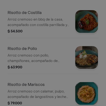
Risotto de Costilla
Arroz cremoso en bbq de la casa,
acompañado con costilla parrillada y
cebolla crispy.
$ 54.500
Risotto de Pollo
Arroz cremoso con pollo,
champiñones, acompañado de
tomates confitados, burrata y
$ 63.900
reducción de vino tinto.
Risotto de Mariscos
Arroz cremoso con calamar, pulpo,
acompañado de langostinos y leche
de tigre.
$ 79.000