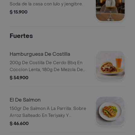
Soda de la casa con lulo y jengibre.
$ 15.900
Fuertes
Hamburguesa De Costilla
200g De Costilla De Cerdo Bbq En
Coccion Lenta, 180g De Mezcla De
Carne Premium, Sour Cream Picoso Y
$ 54.900
Cebolla Crispy. Acompanado De Papa
Francesa O Casco.
El De Salmon
150gr De Salmon A La Parrilla. Sobre
Arroz Salteado En Teriyaky Y
Almendras Garrapinadas,
$ 46.600
Acompanado De Zanahoria, Ensalada