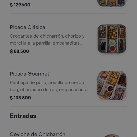
pesto, chinchulines acompañado de
$ 129.600
tentáculos de mazorca, guacamole y
papita criolla . recomendado para 3
personas.
Picada Clásica
Crocantes de chicharrón, chorizo y
morcilla a la parrilla, empanaditas
fonda de papa, acompañado de arepa
$ 88.500
de mote, ají y guacamole.
recomendado para 3 personas .
Picada Gourmet
Pechuga de pollo, costilla de cerdo
bbq, churrasco de res, empanadas de
queso, acompañados de arepa de
$ 135.500
mote, papita criolla y chimichurri.
recomendado para 3 personas .
Entradas
Ceviche de Chicharrón