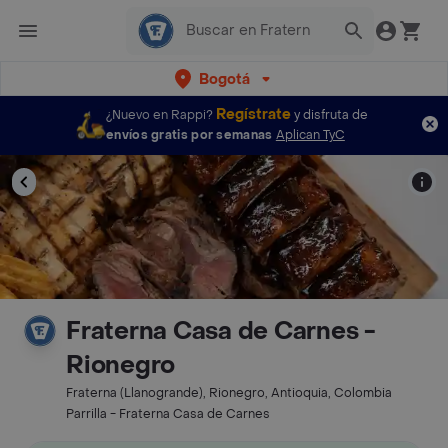
Bogotá
Regístrate
¿Nuevo en Rappi?
y disfruta de
envíos gratis por semanas
Aplican TyC
Fraterna Casa de Carnes -
Rionegro
Fraterna (Llanogrande), Rionegro, Antioquia, Colombia
Parrilla - Fraterna Casa de Carnes