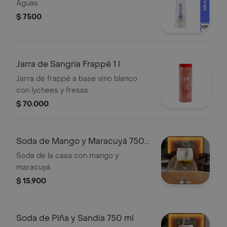
Aguas
$ 7500
Jarra de Sangria Frappé 1 l
Jarra de frappé a base vino blanco
con lychees y fresas.
$ 70.000
Soda de Mango y Maracuyá 750
ml
Soda de la casa con mango y
maracuyá.
$ 15.900
Soda de Piña y Sandía 750 ml