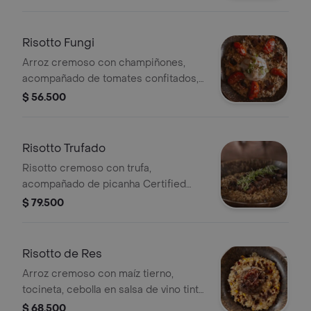
Risotto Fungi
Arroz cremoso con champiñones,
acompañado de tomates confitados,
burrata y reducción de vino tinto.
$ 56.500
Risotto Trufado
Risotto cremoso con trufa,
acompañado de picanha Certified
Angus Beef y brotes frescos.
$ 79.500
Risotto de Res
Arroz cremoso con maíz tierno,
tocineta, cebolla en salsa de vino tinto
y acompañado de solomito de res.
$ 68.500