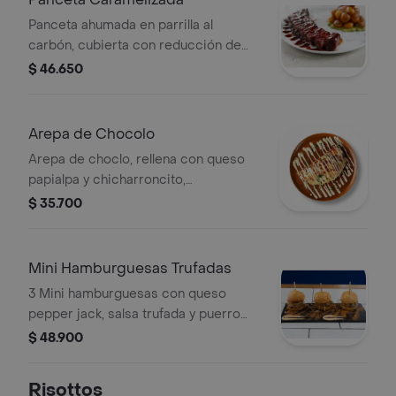
Panceta ahumada en parrilla al
carbón, cubierta con reducción de
tamarindo, acompañada de papa
$ 46.650
criolla y guacamole.
Arepa de Chocolo
Arepa de choclo, rellena con queso
papialpa y chicharroncito,
acompañada de sour cream.
$ 35.700
Mini Hamburguesas Trufadas
3 Mini hamburguesas con queso
pepper jack, salsa trufada y puerro
crocante.
$ 48.900
Risottos