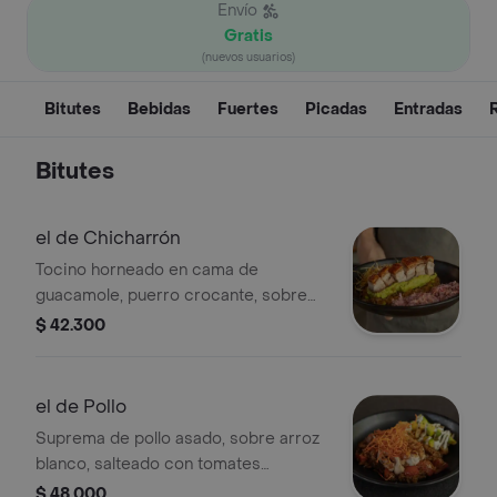
Envío
Gratis
(nuevos usuarios)
Bitutes
Bebidas
Fuertes
Picadas
Entradas
Bitutes
el de Chicharrón
Tocino horneado en cama de
guacamole, puerro crocante, sobre
arroz blanco salteado y edamames,
$ 42.300
acompañado de coleslaw agridulce
de la casa.
el de Pollo
Suprema de pollo asado, sobre arroz
blanco, salteado con tomates
confitados en finas hierbas,
$ 48.000