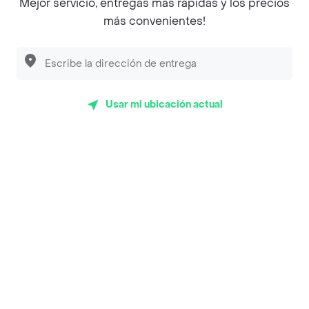
Mejor servicio, entregas más rápidas y los precios
más convenientes!
Encuéntranos en estos países
Usar mi ubicación actual
App Store
Google play
AppGallery
Pide tu comida favorita cerca de ti
Categorías
Únete a Rappi
Sobre Rappi