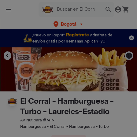
Bogotá
Regístrate
¿Nuevo en Rappi?
y disfruta de
envíos gratis por semanas
Aplican TyC
El Corral - Hamburguesa -
Turbo - Laureles-Estadio
Av. Nutibara #74-9
Hamburguesa - El Corral - Hamburguesa - Turbo