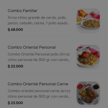
Combo Familiar
Arroz chino grande de cerdo, pollo,
jamón, cebollín, raíces, 1 pollo asado
de 1100 gr o pollo Broaster con
$ 68.500
porción de papas a la francesa y
bebida a elegir 1 L.
Combo Oriental Personal
Combo Oriental Personal pollo (Arroz
chino personal de 300 gr con cerdo,
pollo, jamón, cebollín y raíces,
$ 22.000
acompañado de bebida a elegir, 250
ml) + 1/4 de pollo asado o broaster
Combo Oriental Personal Carne
Combo oriental personal carne (arroz
chino personal de 300 gr con cerdo,
pollo, jamón, cebollín y raíces,
$ 23.500
acompañado de porción de papa a la