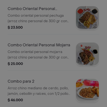
Combo Oriental Personal
Pechuga
Combo oriental personal pechuga
(arroz chino personal de 300 gr con
cerdo, pollo, jamón, cebollín y raíces,
$ 23.500
acompañado de porción de papa a la
francesa y bebida a elegir, 250 ml) +
165 gramos de pechuga ala plancha.
Combo Oriental Personal Mojarra
Combo oriental personal mojarra
(arroz chino personal de 300 gr con
cerdo, pollo, jamón, cebollín y raíces,
$ 25.000
acompañado de porción de papa a la
francesa y bebida a elegir, 250 ml) +
mojarra frita de 200 gr.
Combo para 2
Arroz chino mediano de cerdo, pollo,
jamón, cebollín y raíces, con ⁠1/2 pollo
broaster o asado porción de papas a
$ 46.000
la francesa y bebida a elegir, 1 lt.