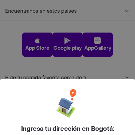
Encuéntranos en estos países
App Store
Google play
AppGallery
Pide tu comida favorita cerca de ti
Categorías
Únete a Rappi
Ingresa tu dirección en Bogotá:
Sobre Rappi