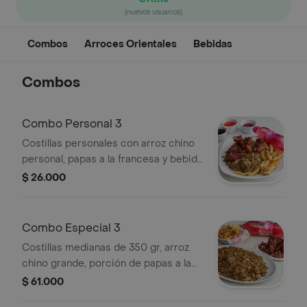
(nuevos usuarios)
Combos
Arroces Orientales
Bebidas
Combos
Combo Personal 3
Costillas personales con arroz chino
personal, papas a la francesa y bebida
a elegir 250 ml.
$ 26.000
Combo Especial 3
Costillas medianas de 350 gr, arroz
chino grande, porción de papas a la
francesa y bebida a elegir, 1 l.)
$ 61.000