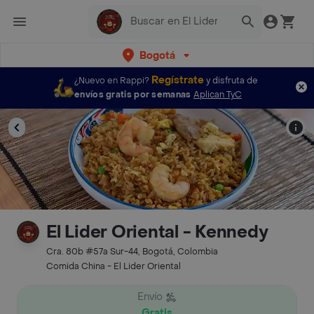
Bogotá
Regístrate
¿Nuevo en Rappi?
y disfruta de
envíos gratis por semanas
Aplican TyC
El Lider Oriental - Kennedy
Cra. 80b #57a Sur-44, Bogotá, Colombia
Comida China - El Lider Oriental
Envío
Gratis