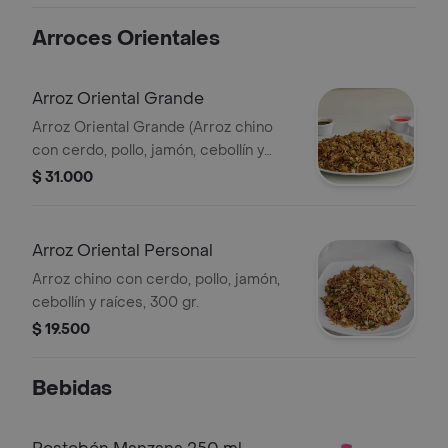
francesa y bebida a elegir, 250 ml) +
Arroces Orientales
165 gramos de carne a la plancha.
Arroz Oriental Grande
Arroz Oriental Grande (Arroz chino
con cerdo, pollo, jamón, cebollín y
raíces, 700 gr.
$ 31.000
Arroz Oriental Personal
Arroz chino con cerdo, pollo, jamón,
cebollín y raíces, 300 gr.
$ 19.500
Bebidas