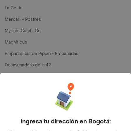
La Cesta
Mercari - Postres
Myriam Camhi Co
Magnifique
Empanaditas de Pipian - Empanadas
Desayunadero de la 42
Luisa Postres
Sopitas y Frijoladas
Subway
Ingresa tu dirección en Bogotá:
Top Marcas y Cadenas de Restaurantes