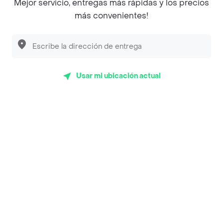
Mejor servicio, entregas más rápidas y los precios
más convenientes!
Encuéntranos en estos países
Usar mi ubicación actual
App Store
Google play
AppGallery
Pide tu comida favorita cerca de ti
Categorías
Únete a Rappi
Sobre Rappi