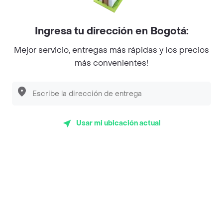
Mercari - Postres
Myriam Camhi Co
Ingresa tu dirección en Bogotá:
Magnifique
Mejor servicio, entregas más rápidas y los precios
más convenientes!
Empanaditas de Pipian - Empanadas
Desayunadero de la 42
Luisa Postres
Usar mi ubicación actual
Sopitas y Frijoladas
Subway
Top Marcas y Cadenas de Restaurantes
Encuéntranos en estos países