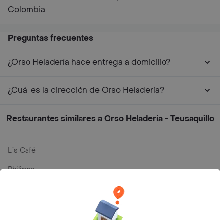
Colombia
Preguntas frecuentes
¿Orso Heladería hace entrega a domicilio?
¿Cuál es la dirección de Orso Heladería?
Restaurantes similares a Orso Heladería - Teusaquillo
L´s Café
Philippe
Baskin Robbins
La Cesta