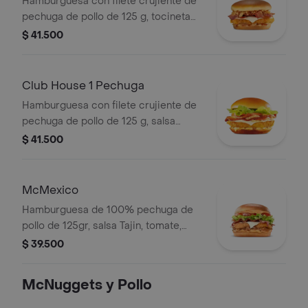
Hamburguesa con filete crujiente de
elección.
pechuga de pollo de 125 g, tocineta
ahumada, queso blanco cremoso,
$ 41.500
cebolla crispy, cebolla grillada y salsa
barbecue, en pan suave tipo Brioche.
Club House 1 Pechuga
Hamburguesa con filete crujiente de
pechuga de pollo de 125 g, salsa
especial, lechuga fresca, tomate,
$ 41.500
cebolla grillada y queso blanco
cremoso, en pan suave tipo Brioche.
McMexico
Hamburguesa de 100% pechuga de
pollo de 125gr, salsa Tajin, tomate,
lechuga, tocineta, queso blanco y
$ 39.500
cebolla grillada.
McNuggets y Pollo