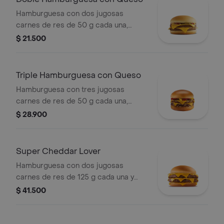
Hamburguesa con dos jugosas
carnes de res de 50 g cada una,
doble queso cheddar cremoso,
$ 21.500
cebolla, pepinillos, salsa de tomate y
mostaza, en pan suave sin ajonjolí.
Triple Hamburguesa con Queso
Hamburguesa con tres jugosas
carnes de res de 50 g cada una,
doble queso cheddar cremoso,
$ 28.900
cebolla, pepinillos, salsa de tomate y
mostaza, en pan suave sin ajonjolí.
Super Cheddar Lover
Hamburguesa con dos jugosas
carnes de res de 125 g cada una y
cinco quesos cremosos.
$ 41.500