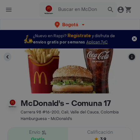
Bogotá
Regístrate
¿Nuevo en Rappi?
y disfruta de
envíos gratis por semanas
Aplican TyC
McDonald's - Comuna 17
Carrera 98 #16-200, Cali, Valle del Cauca, Colombia
Hamburguesa - McDonald's
Envío
Calificación
Gratis
3.9