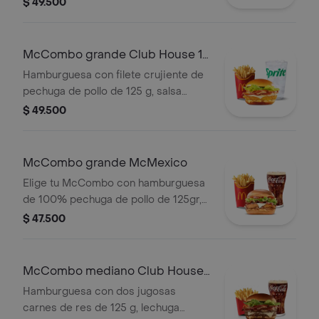
$ 49.500
cebolla crispy, cebolla grillada y salsa
barbecue, en pan suave tipo Brioche.
Acompañada de papas fritas grandes
McCombo grande Club House 1
y bebida grande a elección.
Pechuga
Hamburguesa con filete crujiente de
pechuga de pollo de 125 g, salsa
especial, lechuga fresca, tomate,
$ 49.500
cebolla grillada y queso blanco
cremoso, en pan suave tipo Brioche.
Acompañada de papas fritas grandes
McCombo grande McMexico
y bebida grande a elección.
Elige tu McCombo con hamburguesa
de 100% pechuga de pollo de 125gr,
salsa Tajin, tomate, lechuga, tocineta,
$ 47.500
queso blanco y cebolla grillada, con
papas grandes y gaseosa grande a
elegir.
McCombo mediano Club House
2 Carnes
Hamburguesa con dos jugosas
carnes de res de 125 g, lechuga