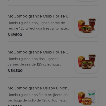
crispy, cebolla grillada y salsa
barbecue, en pan suave tipo Brioche.
Acompañada de papas fritas grandes
McCombo grande Club House 1
y bebida grande a elección.
Carne
Hamburguesa con jugosa carne de
res de 125 g, lechuga fresca, tomate,
cebolla grillada, tocineta ahumada,
$ 49.500
queso blanco cremoso y salsa
especial, en pan suave tipo Brioche.
Acompañada de papas fritas grandes
McCombo grande Club House 2
y bebida grande a elección.
Carnes
Hamburguesa con dos jugosas
carnes de res de 125 g, lechuga
fresca, tomate, cebolla grillada,
$ 54.500
tocineta ahumada, queso blanco
cremoso y salsa especial, en pan
suave tipo Brioche. Acompañada de
McCombo grande Crispy Onion
papas fritas grandes y bebida grande
Barbecue 1 Pechuga
Hamburguesa con filete crujiente de
a elección.
pechuga de pollo de 125 g, tocineta
ahumada, queso blanco cremoso,