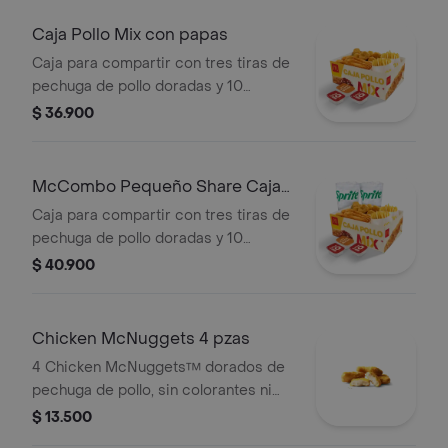
Caja Pollo Mix con papas
Caja para compartir con tres tiras de
pechuga de pollo doradas y 10
Chicken McNuggets™ dorados de
$ 36.900
pechuga de pollo, sin colorantes ni
conservantes artificiales,
acompañados de 2 papas fritas
McCombo Pequeño Share Caja
pequeñas crujientes y 3 salsas a
Pollo Mix
Caja para compartir con tres tiras de
elección y según disponibilidad.
pechuga de pollo doradas y 10
Chicken McNuggets™ dorados de
$ 40.900
pechuga de pollo, sin colorantes ni
conservantes artificiales,
acompañados de 2 papas fritas
Chicken McNuggets 4 pzas
pequeñas crujientes, 2 bebidas
4 Chicken McNuggets™ dorados de
pequeñas frías a elección y 3 salsas a
pechuga de pollo, sin colorantes ni
elección y según disponibilidad.
conservantes artificiales.
$ 13.500