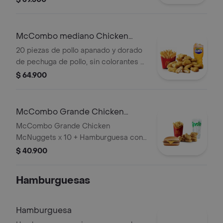
Acompañadas de papas fritas
medianas y bebida mediana a
elección.
McCombo mediano Chicken
McNuggets de 20 pzas
20 piezas de pollo apanado y dorado
de pechuga de pollo, sin colorantes ni
conservantes artificiales.
$ 64.900
Acompañadas de papas fritas
medianas y bebida mediana a
elección.
McCombo Grande Chicken
McNuggets x 10 + Hamburguesa
McCombo Grande Chicken
con Queso
McNuggets x 10 + Hamburguesa con
Queso
$ 40.900
Hamburguesas
Hamburguesa