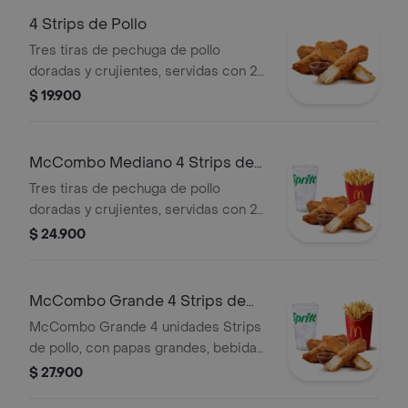
4 Strips de Pollo
Tres tiras de pechuga de pollo
doradas y crujientes, servidas con 2
salsas a elección y según
$ 19.900
disponibilidad.
McCombo Mediano 4 Strips de
Pollo
Tres tiras de pechuga de pollo
doradas y crujientes, servidas con 2
salsas a elección y según
$ 24.900
disponibilidad. Acompañadas de
papas fritas medianas y bebida
mediana a elección.
McCombo Grande 4 Strips de
Pollo
McCombo Grande 4 unidades Strips
de pollo, con papas grandes, bebida
grande y dos salsas a elección.
$ 27.900