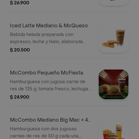
acompañada de pastel relleno de
$ 26.900
manzana con canela.
Iced Latte Mediano & McQueso
Bebida helada preparada con
espresso, leche y hielo, elaborada
con café 100 % colombiano,
$ 20.500
acompañada de sándwich de queso
blanco cremoso con mostaza.
McCombo Pequeño McFiesta
Hamburguesa con jugosa carne de
res de 125 g, tomate fresco, lechuga y
salsa de tomate, en pan suave sin
$ 24.900
ajonjolí. Acompañada de papas fritas
pequeñas y bebida pequeña a
elección.
McCombo Mediano Big Mac + 4
Nuggets
Hamburguesa con dos jugosas
carnes de res de 50 g cada una,