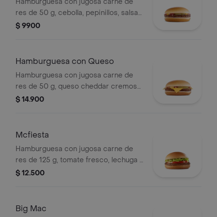
Hamburguesa con jugosa carne de
res de 50 g, cebolla, pepinillos, salsa
de tomate y mostaza, en pan suave
$ 9900
sin ajonjolí.
Hamburguesa con Queso
Hamburguesa con jugosa carne de
res de 50 g, queso cheddar cremoso,
cebolla, pepinillos, salsa de tomate y
$ 14.900
mostaza, en pan suave sin ajonjolí.
Mcfiesta
Hamburguesa con jugosa carne de
res de 125 g, tomate fresco, lechuga y
salsa de tomate, en pan suave sin
$ 12.500
ajonjolí.
Big Mac