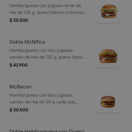
Hamburguesa con jugosa carne de
res de 125 g, queso blanco cremoso,
cebolla, tomate fresco, lechuga, salsa
$ 35.500
de tomate, mayonesa y mostaza, en
pan dorado con ajonjolí.
Doble McNífica
Hamburguesa con dos jugosas
carnes de res de 125 g, queso blanco
cremoso, cebolla, tomate fresco,
$ 42.900
lechuga, salsa de tomate, mayonesa y
mostaza, en pan dorado con ajonjolí.
McBacon
Hamburguesa con dos jugosas
carnes de res de 50 g cada una,
tocineta ahumada, cebolla, queso
$ 30.500
cheddar cremoso, salsa de tomate y
mostaza, en pan dorado con ajonjolí.
Doble Hamburguesa con Queso