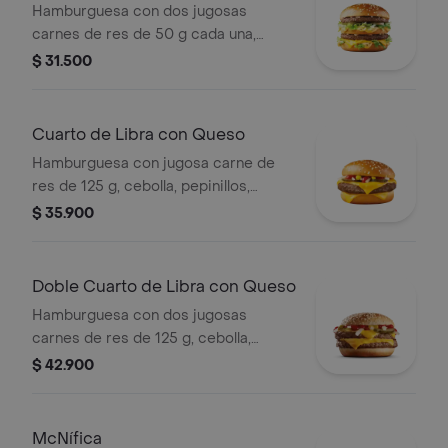
Hamburguesa con dos jugosas
carnes de res de 50 g cada una,
cebolla, lechuga fresca, pepinillos,
$ 31.500
queso cheddar cremoso, pan tostado
en el centro y salsa especial Big
Mac™, en pan dorado con ajonjolí.
Cuarto de Libra con Queso
Hamburguesa con jugosa carne de
res de 125 g, cebolla, pepinillos,
queso cheddar cremoso, salsa de
$ 35.900
tomate y mostaza, en pan dorado con
ajonjolí.
Doble Cuarto de Libra con Queso
Hamburguesa con dos jugosas
carnes de res de 125 g, cebolla,
pepinillos, doble queso cheddar
$ 42.900
cremoso, salsa de tomate y mostaza,
en pan dorado con ajonjolí.
McNífica