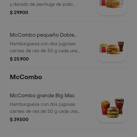
a elección y helado cremoso de
y dorado de pechuga de pollo,
vainilla con galleta Oreo™ triturada y
mayonesa cremosa y lechuga fresca,
$ 29.900
topping de chocolate.
en pan con ajonjolí. Acompañada de
papas fritas pequeñas y bebida
pequeña a elección.
McCombo pequeño Doble
Hamburguesa con Queso
Hamburguesa con dos jugosas
carnes de res de 50 g cada una,
doble queso cheddar cremoso,
$ 25.900
cebolla, pepinillos, salsa de tomate y
mostaza, en pan suave sin ajonjolí.
McCombo
Acompañada de papas fritas
pequeñas y bebida pequeña a
elección.
McCombo grande Big Mac
Hamburguesa con dos jugosas
carnes de res de 50 g cada una,
cebolla, lechuga fresca, pepinillos,
$ 39.500
queso cheddar cremoso, pan tostado
en el centro y salsa especial Big