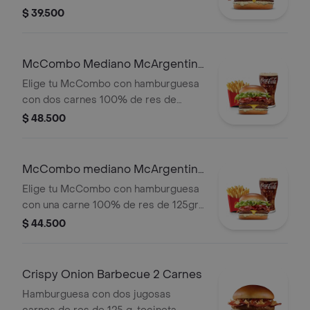
chimichurri, cebolla fresca, lechuga,
$ 39.500
tomate, tocineta y queso cheddar.
McCombo Mediano McArgentina
2 Carnes
Elige tu McCombo con hamburguesa
con dos carnes 100% de res de
125gr c/u, salsa mayo chimichurri,
$ 48.500
cebolla fresca, lechuga, tomate,
tocineta y queso cheddar, con papas
medianas y gaseosa mediana a elegir.
McCombo mediano McArgentina
1 Carne
Elige tu McCombo con hamburguesa
con una carne 100% de res de 125gr,
salsa mayo chimichurri, cebolla
$ 44.500
fresca, lechuga, tomate, tocineta y
queso cheddar, con papas medianas
y gaseosa mediana a elegir.
Crispy Onion Barbecue 2 Carnes
Hamburguesa con dos jugosas