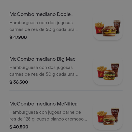
ajonjolí. Acompañada de papas fritas
medianas y bebida mediana a
McCombo mediano Doble
elección.
Cuarto de Libra con Queso
Hamburguesa con dos jugosas
carnes de res de 50 g cada una,
doble queso cheddar cremoso,
$ 47.900
cebolla, pepinillos, salsa de tomate y
mostaza, en pan suave sin ajonjolí.
Acompañada de papas fritas
McCombo mediano Big Mac
medianas y bebida mediana a
Hamburguesa con dos jugosas
elección.
carnes de res de 50 g cada una,
cebolla, lechuga fresca, pepinillos,
$ 36.500
queso cheddar cremoso, pan tostado
en el centro y salsa especial Big
Mac™, en pan dorado con ajonjolí.
McCombo mediano McNífica
Acompañada de papas fritas
Hamburguesa con jugosa carne de
medianas y bebida mediana a
res de 125 g, queso blanco cremoso,
elección.
cebolla, tomate fresco, lechuga, salsa
$ 40.500