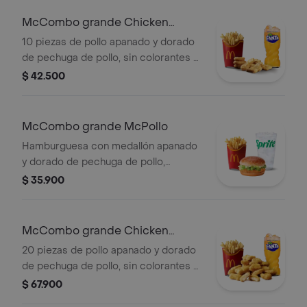
mostaza, en pan dorado con ajonjolí.
Acompañada de papas fritas grandes
McCombo grande Chicken
y bebida grande a elección.
McNuggets de 10 pzas
10 piezas de pollo apanado y dorado
de pechuga de pollo, sin colorantes ni
conservantes artificiales.
$ 42.500
Acompañadas de papas fritas
grandes y bebida grande a elección.
McCombo grande McPollo
Hamburguesa con medallón apanado
y dorado de pechuga de pollo,
mayonesa cremosa y lechuga fresca,
$ 35.900
en pan con ajonjolí. Acompañada de
papas fritas grandes y bebida grande
a elección.
McCombo grande Chicken
McNuggets de 20 pzas
20 piezas de pollo apanado y dorado
de pechuga de pollo, sin colorantes ni
conservantes artificiales.
$ 67.900
Acompañadas de papas fritas