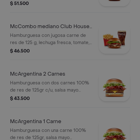
fresca, tomate, cebolla grillada,
$ 51.500
tocineta ahumada, queso blanco
cremoso y salsa especial, en pan
suave tipo Brioche. Acompañada de
McCombo mediano Club House 1
papas fritas medianas y bebida
Carne
Hamburguesa con jugosa carne de
mediana a elección.
res de 125 g, lechuga fresca, tomate,
cebolla grillada, tocineta ahumada,
$ 46.500
queso blanco cremoso y salsa
especial, en pan suave tipo Brioche.
Acompañada de papas fritas
McArgentina 2 Carnes
medianas y bebida mediana a
Hamburguesa con dos carnes 100%
elección.
de res de 125gr c/u, salsa mayo
chimichurri, cebolla fresca, lechuga,
$ 43.500
tomate, tocineta y queso cheddar.
McArgentina 1 Carne
Hamburguesa con una carne 100%
de res de 125gr, salsa mayo