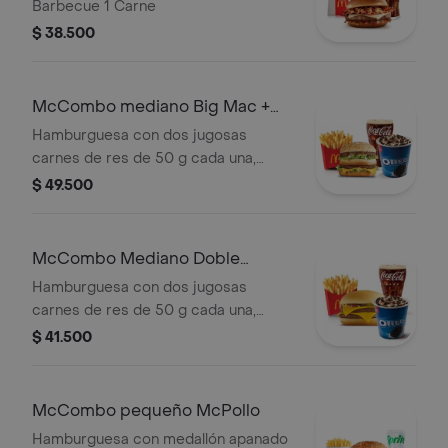
Barbecue 1 Carne
$ 38.500
McCombo mediano Big Mac +
McFlurry de Oreo
Hamburguesa con dos jugosas
carnes de res de 50 g cada una,
cebolla, lechuga fresca, pepinillos,
$ 49.500
queso cheddar cremoso, pan tostado
en el centro y salsa especial Big
Mac™, en pan dorado con ajonjolí.
McCombo Mediano Doble
Acompañada de papas fritas
Hamburguesa con Queso +
Hamburguesa con dos jugosas
medianas crujientes, bebida mediana
McFlurry de Oreo
carnes de res de 50 g cada una,
a elección y helado cremoso de
doble queso cheddar cremoso,
$ 41.500
vainilla con galleta Oreo™ triturada y
cebolla, pepinillos, salsa de tomate y
topping de chocolate.
mostaza, en pan suave sin ajonjolí.
Acompañada de papas fritas
McCombo pequeño McPollo
medianas crujientes, bebida mediana
Hamburguesa con medallón apanado