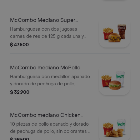
cebolla, pepinillos, salsa de tomate y
mostaza, en pan suave sin ajonjolí.
Acompañada de papas fritas
McCombo Mediano Super
medianas y bebida mediana a
Cheddar Lover
Hamburguesa con dos jugosas
elección.
carnes de res de 125 g cada una y
cinco quesos cremosos.
$ 47.500
Acompañada de papas fritas
medianas y bebida mediana a
elección.
McCombo mediano McPollo
Hamburguesa con medallón apanado
y dorado de pechuga de pollo,
mayonesa cremosa y lechuga fresca,
$ 32.900
en pan con ajonjolí. Acompañada de
papas fritas medianas y bebida
mediana a elección.
McCombo mediano Chicken
McNuggets 10 pzas
10 piezas de pollo apanado y dorado
de pechuga de pollo, sin colorantes ni
conservantes artificiales.
$ 39.500