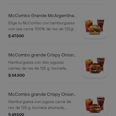
cebolla fresca, lechuga, tomate,
tocineta y queso cheddar, con papas
grandes y gaseosa grande a elegir.
McCombo Grande McArgentina 1
Carne
Elige tu McCombo con hamburguesa
con una carne 100% de res de 125gr,
salsa mayo chimichurri, cebolla
$ 47.500
fresca, lechuga, tomate, tocineta y
queso cheddar, con papas grandes y
gaseosa grande a elegir.
McCombo grande Crispy Onion
Barbecue 2 Carnes
Hamburguesa con dos jugosas
carnes de res de 125 g, tocineta
ahumada, queso blanco cremoso,
$ 54.500
cebolla crispy, cebolla grillada y salsa
barbecue, en pan suave tipo Brioche.
Acompañada de papas fritas grandes
McCombo grande Crispy Onion
y bebida grande a elección.
Barbecue 1 Carne
Hamburguesa con jugosa carne de
res de 125 g, tocineta ahumada,
queso blanco cremoso, cebolla
$ 49.500