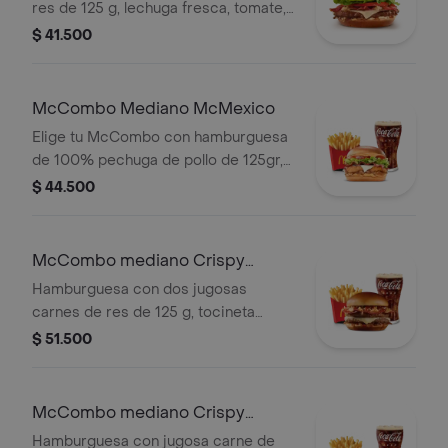
res de 125 g, lechuga fresca, tomate,
cebolla grillada, tocineta ahumada,
$ 41.500
queso blanco cremoso y salsa
especial, en pan suave tipo Brioche.
McCombo Mediano McMexico
Elige tu McCombo con hamburguesa
de 100% pechuga de pollo de 125gr,
salsa Tajin, tomate, lechuga, tocineta,
$ 44.500
queso blanco y cebolla grillada, con
papas medianas y gaseosa mediana a
elegir.
McCombo mediano Crispy
Onion Barbecue 2 Carnes
Hamburguesa con dos jugosas
carnes de res de 125 g, tocineta
ahumada, queso blanco cremoso,
$ 51.500
cebolla crispy, cebolla grillada y salsa
barbecue, en pan suave tipo Brioche.
Acompañada de papas fritas
McCombo mediano Crispy
medianas y bebida mediana a
Onion Barbecue 1 Carne
Hamburguesa con jugosa carne de