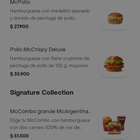
McPollo
Hamburguesa con medallón apanado
y dorado de pechuga de pollo,
mayonesa cremosa y lechuga fresca,
$ 27.900
en pan con ajonjolí.
Pollo McCrispy Deluxe
Hamburguesa con filete crujiente de
pechuga de pollo de 125 g, mayonesa
cremosa, lechuga fresca y tomate, en
$ 35.900
pan suave tipo Brioche.
Signature Collection
McCombo grande McArgentina
2 Carnes
Elige tu McCombo con hamburguesa
con dos carnes 100% de res de
125gr c/u, salsa mayo chimichurri,
$ 51.500