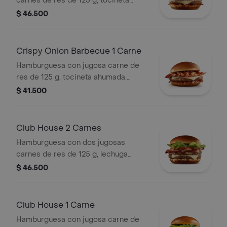
carnes de res de 125 g, tocineta
ahumada, queso blanco cremoso,
$ 46.500
cebolla crispy, cebolla grillada y salsa
barbecue, en pan suave tipo Brioche.
Crispy Onion Barbecue 1 Carne
Hamburguesa con jugosa carne de
res de 125 g, tocineta ahumada,
queso blanco cremoso, cebolla
$ 41.500
crispy, cebolla grillada y salsa
barbecue, en pan suave tipo Brioche.
Club House 2 Carnes
Hamburguesa con dos jugosas
carnes de res de 125 g, lechuga
fresca, tomate, cebolla grillada,
$ 46.500
tocineta ahumada, queso blanco
cremoso y salsa especial, en pan
suave tipo Brioche.
Club House 1 Carne
Hamburguesa con jugosa carne de