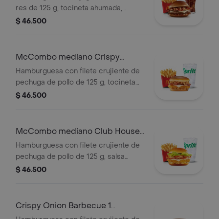
elección.
res de 125 g, tocineta ahumada,
queso blanco cremoso, cebolla
$ 46.500
crispy, cebolla grillada y salsa
barbecue, en pan suave tipo Brioche.
Acompañada de papas fritas
McCombo mediano Crispy
medianas y bebida mediana a
Onion Barbecue 1 Pechuga
Hamburguesa con filete crujiente de
elección.
pechuga de pollo de 125 g, tocineta
ahumada, queso blanco cremoso,
$ 46.500
cebolla crispy, cebolla grillada y salsa
barbecue, en pan suave tipo Brioche.
Acompañada de papas fritas
McCombo mediano Club House 1
medianas y bebida mediana a
Pechuga
Hamburguesa con filete crujiente de
elección.
pechuga de pollo de 125 g, salsa
especial, lechuga fresca, tomate,
$ 46.500
cebolla grillada y queso blanco
cremoso, en pan suave tipo Brioche.
Acompañada de papas fritas
Crispy Onion Barbecue 1
medianas y bebida mediana a
Pechuga