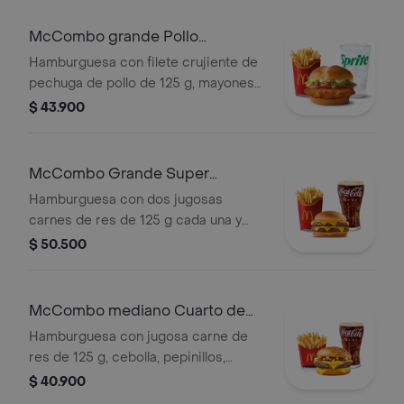
grandes y bebida grande a elección.
McCombo grande Pollo
McCrispy Deluxe
Hamburguesa con filete crujiente de
pechuga de pollo de 125 g, mayonesa
cremosa, lechuga fresca y tomate, en
$ 43.900
pan suave tipo Brioche. Acompañada
de papas fritas grandes y bebida
grande a elección.
McCombo Grande Super
Cheddar Lover
Hamburguesa con dos jugosas
carnes de res de 125 g cada una y
cinco quesos cremosos.
$ 50.500
Acompañada de papas fritas grandes
y bebida grande a elección.
McCombo mediano Cuarto de
Libra con Queso
Hamburguesa con jugosa carne de
res de 125 g, cebolla, pepinillos,
queso cheddar cremoso, salsa de
$ 40.900
tomate y mostaza, en pan dorado con