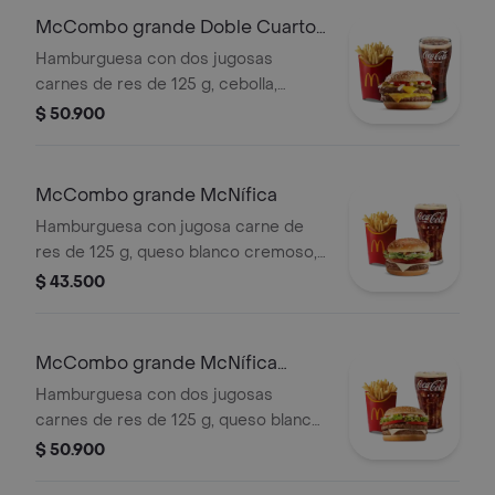
grandes y bebida grande a elección.
McCombo grande Doble Cuarto
de Libra con Queso
Hamburguesa con dos jugosas
carnes de res de 125 g, cebolla,
pepinillos, doble queso cheddar
$ 50.900
cremoso, salsa de tomate y mostaza,
en pan dorado con ajonjolí.
Acompañada de papas fritas grandes
McCombo grande McNífica
y bebida grande a elección.
Hamburguesa con jugosa carne de
res de 125 g, queso blanco cremoso,
cebolla, tomate fresco, lechuga, salsa
$ 43.500
de tomate, mayonesa y mostaza, en
pan dorado con ajonjolí. Acompañada
de papas fritas grandes y bebida
McCombo grande McNífica
grande a elección.
Doble
Hamburguesa con dos jugosas
carnes de res de 125 g, queso blanco
cremoso, cebolla, tomate fresco,
$ 50.900
lechuga, salsa de tomate, mayonesa y