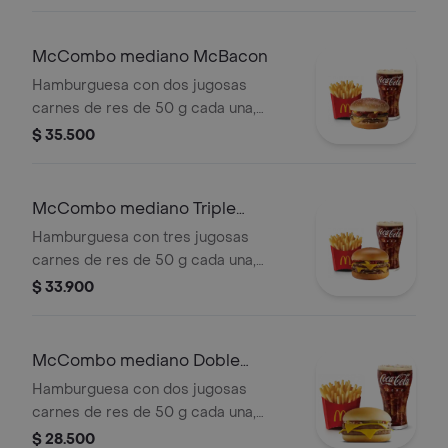
de tomate, mayonesa y mostaza, en
pan dorado con ajonjolí. Acompañada
de papas fritas medianas y bebida
McCombo mediano McBacon
mediana a elección.
Hamburguesa con dos jugosas
carnes de res de 50 g cada una,
tocineta ahumada, cebolla, queso
$ 35.500
cheddar cremoso, salsa de tomate y
mostaza, en pan dorado con ajonjolí.
Acompañada de papas fritas
McCombo mediano Triple
medianas y bebida mediana a
Hamburguesa con Queso
Hamburguesa con tres jugosas
elección.
carnes de res de 50 g cada una,
doble queso cheddar cremoso,
$ 33.900
cebolla, pepinillos, salsa de tomate y
mostaza, en pan suave sin ajonjolí.
Acompañada de papas fritas
McCombo mediano Doble
medianas y bebida mediana a
Hamburguesa con Queso
Hamburguesa con dos jugosas
elección.
carnes de res de 50 g cada una,
doble queso cheddar cremoso,
$ 28.500