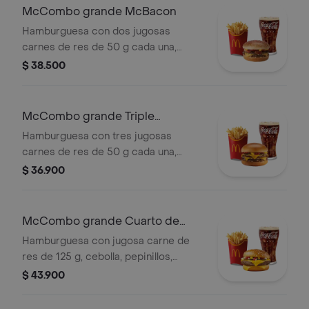
Mac™, en pan dorado con ajonjolí.
McCombo grande McBacon
Acompañada de papas fritas grandes
Hamburguesa con dos jugosas
y bebida grande a elección.
carnes de res de 50 g cada una,
tocineta ahumada, cebolla, queso
$ 38.500
cheddar cremoso, salsa de tomate y
mostaza, en pan dorado con ajonjolí.
Acompañada de papas fritas grandes
McCombo grande Triple
y bebida grande a elección.
Hamburguesa con Queso
Hamburguesa con tres jugosas
carnes de res de 50 g cada una,
doble queso cheddar cremoso,
$ 36.900
cebolla, pepinillos, salsa de tomate y
mostaza, en pan suave sin ajonjolí.
Acompañada de papas fritas grandes
McCombo grande Cuarto de
y bebida grande a elección.
Libra con Queso
Hamburguesa con jugosa carne de
res de 125 g, cebolla, pepinillos,
queso cheddar cremoso, salsa de
$ 43.900
tomate y mostaza, en pan dorado con
ajonjolí. Acompañada de papas fritas