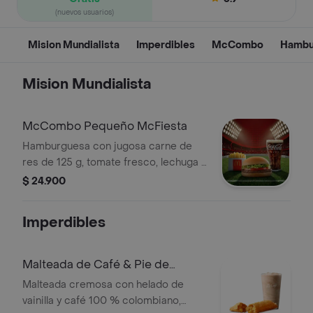
(nuevos usuarios)
Mision Mundialista
Imperdibles
McCombo
Hambu
Mision Mundialista
McCombo Pequeño McFiesta
Hamburguesa con jugosa carne de
res de 125 g, tomate fresco, lechuga y
salsa de tomate, en pan suave sin
$ 24.900
ajonjolí. Acompañada de papas fritas
pequeñas y bebida pequeña a
Imperdibles
elección.
Malteada de Café & Pie de
Manzana
Malteada cremosa con helado de
vainilla y café 100 % colombiano,