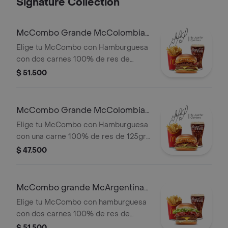
Signature Collection
McCombo Grande McColombia
2 Carnes
Elige tu McCombo con Hamburguesa
con dos carnes 100% de res de
125gr c/u, salsa chicharron, cebolla
$ 51.500
crispy, tajada de platano, tocineta,
queso cheddar y salsa de aguacate,
con papas grandes y gaseosa grande
McCombo Grande McColombia 1
a elegir.
Carne
Elige tu McCombo con Hamburguesa
con una carne 100% de res de 125gr
c/u, salsa chicharron, cebolla crispy,
$ 47.500
tajada de platano, tocineta, queso
cheddar y salsa de aguacate, con
papas grandes y gaseosa grande a
McCombo grande McArgentina
elegir.
2 Carnes
Elige tu McCombo con hamburguesa
con dos carnes 100% de res de
125gr c/u, salsa mayo chimichurri,
$ 51.500