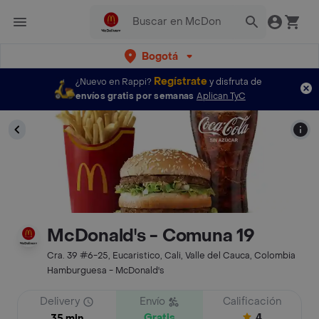
Bogotá
Regístrate
¿Nuevo en Rappi?
y disfruta de
envíos gratis por semanas
Aplican TyC
McDonald's - Comuna 19
Cra. 39 #6-25, Eucaristico, Cali, Valle del Cauca, Colombia
Hamburguesa - McDonald's
Delivery
Envío
Calificación
Gratis
4
35 min