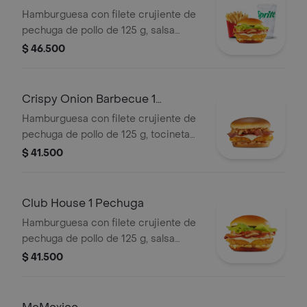
medianas y bebida mediana a
Pechuga
Hamburguesa con filete crujiente de
elección.
pechuga de pollo de 125 g, salsa
especial, lechuga fresca, tomate,
$ 46.500
cebolla grillada y queso blanco
cremoso, en pan suave tipo Brioche.
Acompañada de papas fritas
Crispy Onion Barbecue 1
medianas y bebida mediana a
Pechuga
Hamburguesa con filete crujiente de
elección.
pechuga de pollo de 125 g, tocineta
ahumada, queso blanco cremoso,
$ 41.500
cebolla crispy, cebolla grillada y salsa
barbecue, en pan suave tipo Brioche.
Club House 1 Pechuga
Hamburguesa con filete crujiente de
pechuga de pollo de 125 g, salsa
especial, lechuga fresca, tomate,
$ 41.500
cebolla grillada y queso blanco
cremoso, en pan suave tipo Brioche.