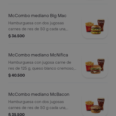
cebolla, pepinillos, salsa de tomate y
mostaza, en pan suave sin ajonjolí.
Acompañada de papas fritas
McCombo mediano Big Mac
medianas y bebida mediana a
Hamburguesa con dos jugosas
elección.
carnes de res de 50 g cada una,
cebolla, lechuga fresca, pepinillos,
$ 36.500
queso cheddar cremoso, pan tostado
en el centro y salsa especial Big
Mac™, en pan dorado con ajonjolí.
McCombo mediano McNífica
Acompañada de papas fritas
Hamburguesa con jugosa carne de
medianas y bebida mediana a
res de 125 g, queso blanco cremoso,
elección.
cebolla, tomate fresco, lechuga, salsa
$ 40.500
de tomate, mayonesa y mostaza, en
pan dorado con ajonjolí. Acompañada
de papas fritas medianas y bebida
McCombo mediano McBacon
mediana a elección.
Hamburguesa con dos jugosas
carnes de res de 50 g cada una,
tocineta ahumada, cebolla, queso
$ 35.500