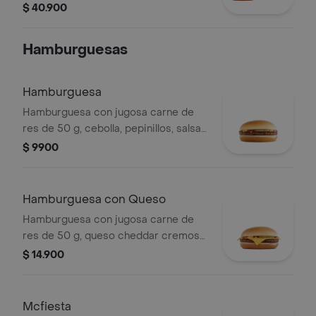
Queso
$ 40.900
Hamburguesas
Hamburguesa
Hamburguesa con jugosa carne de
res de 50 g, cebolla, pepinillos, salsa
de tomate y mostaza, en pan suave
$ 9900
sin ajonjolí.
Hamburguesa con Queso
Hamburguesa con jugosa carne de
res de 50 g, queso cheddar cremoso,
cebolla, pepinillos, salsa de tomate y
$ 14.900
mostaza, en pan suave sin ajonjolí.
Mcfiesta