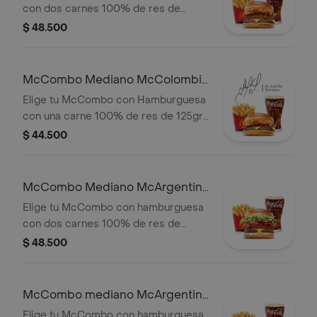
con dos carnes 100% de res de
125gr c/u, salsa chicharron, cebolla
$ 48.500
crispy, tajada de platano, tocineta,
queso cheddar y salsa de aguacate,
con papas medianas y gaseosa
McCombo Mediano McColombia
mediana a elegir.
1 Carne
Elige tu McCombo con Hamburguesa
con una carne 100% de res de 125gr
c/u, salsa chicharron, cebolla crispy,
$ 44.500
tajada de platano, tocineta, queso
cheddar y salsa de aguacate, con
papas medianas y gaseosa mediana a
McCombo Mediano McArgentina
elegir.
2 Carnes
Elige tu McCombo con hamburguesa
con dos carnes 100% de res de
125gr c/u, salsa mayo chimichurri,
$ 48.500
cebolla fresca, lechuga, tomate,
tocineta y queso cheddar, con papas
medianas y gaseosa mediana a elegir.
McCombo mediano McArgentina
1 Carne
Elige tu McCombo con hamburguesa