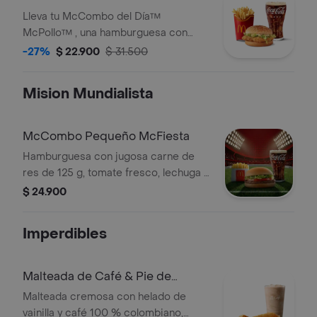
medianas y bebida mediana a
Lleva tu McCombo del Día™
elección.
McPollo™ , una hamburguesa con
medallón apanado y dorado de
-27%
$ 22.900
$ 31.500
pechuga de pollo, mayonesa cremosa
y lechuga fresca, en pan con ajonjolí.
Mision Mundialista
Acompañada de papas fritas grandes
y bebida grande a elección.
McCombo Pequeño McFiesta
Hamburguesa con jugosa carne de
res de 125 g, tomate fresco, lechuga y
salsa de tomate, en pan suave sin
$ 24.900
ajonjolí. Acompañada de papas fritas
pequeñas y bebida pequeña a
Imperdibles
elección.
Malteada de Café & Pie de
Manzana
Malteada cremosa con helado de
vainilla y café 100 % colombiano,