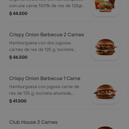
con una carne 100% de res de 125gr,
salsa mayo chimichurri, cebolla
$ 44.500
fresca, lechuga, tomate, tocineta y
queso cheddar, con papas medianas
y gaseosa mediana a elegir.
Crispy Onion Barbecue 2 Carnes
Hamburguesa con dos jugosas
carnes de res de 125 g, tocineta
ahumada, queso blanco cremoso,
$ 46.500
cebolla crispy, cebolla grillada y salsa
barbecue, en pan suave tipo Brioche.
Crispy Onion Barbecue 1 Carne
Hamburguesa con jugosa carne de
res de 125 g, tocineta ahumada,
queso blanco cremoso, cebolla
$ 41.500
crispy, cebolla grillada y salsa
barbecue, en pan suave tipo Brioche.
Club House 2 Carnes