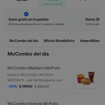
(nuevos usuarios)
Envío gratis en tu pedido
Hasta 38% 
Disfruta este descuento en tu pedido y recíbelo
Disfruta este de
en minutos.
en minutos.
McCombo del día
Mision Mundialista
Imperdibles
McCombo del día
McCombo Mediano McPollo
Lleva tu McCombo del Día™
McPollo™ , una hamburguesa con
medallón apanado y dorado de
-30%
$ 19.900
$ 28.500
pechuga de pollo, mayonesa cremosa
y lechuga fresca, en pan con ajonjolí.
Acompañada de papas fritas
McCombo Grande McPollo