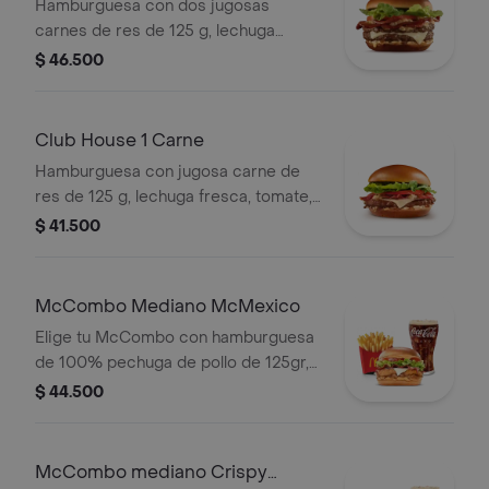
Hamburguesa con dos jugosas
carnes de res de 125 g, lechuga
fresca, tomate, cebolla grillada,
$ 46.500
tocineta ahumada, queso blanco
cremoso y salsa especial, en pan
suave tipo Brioche.
Club House 1 Carne
Hamburguesa con jugosa carne de
res de 125 g, lechuga fresca, tomate,
cebolla grillada, tocineta ahumada,
$ 41.500
queso blanco cremoso y salsa
especial, en pan suave tipo Brioche.
McCombo Mediano McMexico
Elige tu McCombo con hamburguesa
de 100% pechuga de pollo de 125gr,
salsa Tajin, tomate, lechuga, tocineta,
$ 44.500
queso blanco y cebolla grillada, con
papas medianas y gaseosa mediana a
elegir.
McCombo mediano Crispy