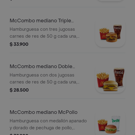
cheddar cremoso, salsa de tomate y
mostaza, en pan dorado con ajonjolí.
Acompañada de papas fritas
McCombo mediano Triple
medianas y bebida mediana a
Hamburguesa con Queso
Hamburguesa con tres jugosas
elección.
carnes de res de 50 g cada una,
doble queso cheddar cremoso,
$ 33.900
cebolla, pepinillos, salsa de tomate y
mostaza, en pan suave sin ajonjolí.
Acompañada de papas fritas
McCombo mediano Doble
medianas y bebida mediana a
Hamburguesa con Queso
Hamburguesa con dos jugosas
elección.
carnes de res de 50 g cada una,
doble queso cheddar cremoso,
$ 28.500
cebolla, pepinillos, salsa de tomate y
mostaza, en pan suave sin ajonjolí.
Acompañada de papas fritas
McCombo mediano McPollo
medianas y bebida mediana a
Hamburguesa con medallón apanado
elección.
y dorado de pechuga de pollo,
mayonesa cremosa y lechuga fresca,