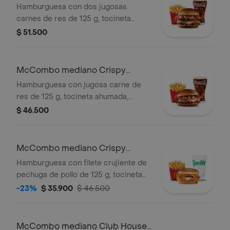
Onion Barbecue 2 Carnes
Hamburguesa con dos jugosas
carnes de res de 125 g, tocineta
ahumada, queso blanco cremoso,
$ 51.500
cebolla crispy, cebolla grillada y salsa
barbecue, en pan suave tipo Brioche.
Acompañada de papas fritas
McCombo mediano Crispy
medianas y bebida mediana a
Onion Barbecue 1 Carne
Hamburguesa con jugosa carne de
elección.
res de 125 g, tocineta ahumada,
queso blanco cremoso, cebolla
$ 46.500
crispy, cebolla grillada y salsa
barbecue, en pan suave tipo Brioche.
Acompañada de papas fritas
McCombo mediano Crispy
medianas y bebida mediana a
Onion Barbecue 1 Pechuga
Hamburguesa con filete crujiente de
elección.
pechuga de pollo de 125 g, tocineta
ahumada, queso blanco cremoso,
-23%
$ 35.900
$ 46.500
cebolla crispy, cebolla grillada y salsa
barbecue, en pan suave tipo Brioche.
Acompañada de papas fritas
McCombo mediano Club House 1