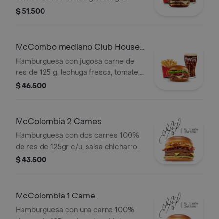
fresca, tomate, cebolla grillada,
$ 51.500
tocineta ahumada, queso blanco
cremoso y salsa especial, en pan
suave tipo Brioche. Acompañada de
McCombo mediano Club House 1
papas fritas medianas y bebida
Carne
Hamburguesa con jugosa carne de
mediana a elección.
res de 125 g, lechuga fresca, tomate,
cebolla grillada, tocineta ahumada,
$ 46.500
queso blanco cremoso y salsa
especial, en pan suave tipo Brioche.
Acompañada de papas fritas
McColombia 2 Carnes
medianas y bebida mediana a
Hamburguesa con dos carnes 100%
elección.
de res de 125gr c/u, salsa chicharron,
cebolla crispy, tajada de platano,
$ 43.500
tocineta, queso cheddar y salsa de
aguacate.
McColombia 1 Carne
Hamburguesa con una carne 100%