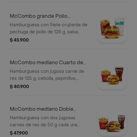
de papas fritas grandes y bebida
grande a elección.
McCombo grande Pollo
McCrispy Bacon Ranch
Hamburguesa con filete crujiente de
pechuga de pollo de 125 g, salsa
ranch, tocineta ahumada, lechuga
$ 45.900
fresca y tomate, en pan suave tipo
Brioche. Acompañada de papas fritas
grandes y bebida grande a elección.
McCombo mediano Cuarto de
Libra con Queso
Hamburguesa con jugosa carne de
res de 125 g, cebolla, pepinillos,
queso cheddar cremoso, salsa de
$ 40.900
tomate y mostaza, en pan dorado con
ajonjolí. Acompañada de papas fritas
medianas y bebida mediana a
McCombo mediano Doble
elección.
Cuarto de Libra con Queso
Hamburguesa con dos jugosas
carnes de res de 50 g cada una,
doble queso cheddar cremoso,
$ 47.900