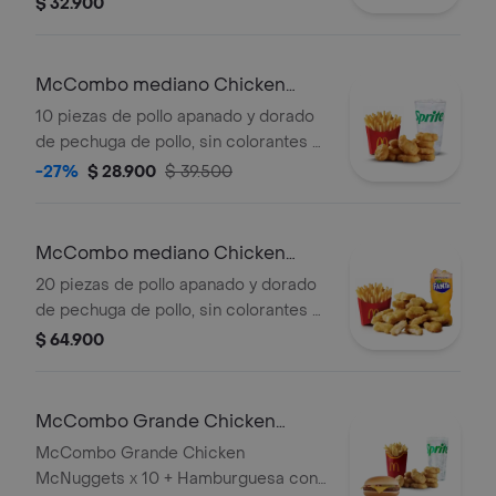
$ 32.900
en pan con ajonjolí. Acompañada de
papas fritas medianas y bebida
mediana a elección.
McCombo mediano Chicken
McNuggets 10 pzas
10 piezas de pollo apanado y dorado
de pechuga de pollo, sin colorantes ni
conservantes artificiales.
-27%
$ 28.900
$ 39.500
Acompañadas de papas fritas
medianas y bebida mediana a
elección.
McCombo mediano Chicken
McNuggets de 20 pzas
20 piezas de pollo apanado y dorado
de pechuga de pollo, sin colorantes ni
conservantes artificiales.
$ 64.900
Acompañadas de papas fritas
medianas y bebida mediana a
elección.
McCombo Grande Chicken
McNuggets x 10 + Hamburguesa
McCombo Grande Chicken
con Queso
McNuggets x 10 + Hamburguesa con