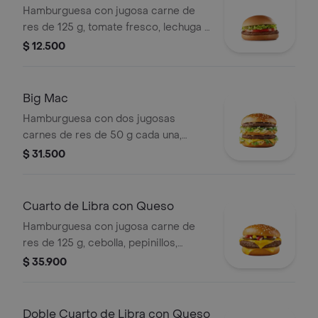
Hamburguesa con jugosa carne de
res de 125 g, tomate fresco, lechuga y
salsa de tomate, en pan suave sin
$ 12.500
ajonjolí.
Big Mac
Hamburguesa con dos jugosas
carnes de res de 50 g cada una,
cebolla, lechuga fresca, pepinillos,
$ 31.500
queso cheddar cremoso, pan tostado
en el centro y salsa especial Big
Mac™, en pan dorado con ajonjolí.
Cuarto de Libra con Queso
Hamburguesa con jugosa carne de
res de 125 g, cebolla, pepinillos,
queso cheddar cremoso, salsa de
$ 35.900
tomate y mostaza, en pan dorado con
ajonjolí.
Doble Cuarto de Libra con Queso