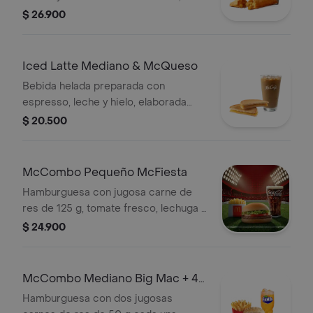
acompañada de pastel relleno de
$ 26.900
manzana con canela.
Iced Latte Mediano & McQueso
Bebida helada preparada con
espresso, leche y hielo, elaborada
con café 100 % colombiano,
$ 20.500
acompañada de sándwich de queso
blanco cremoso con mostaza.
McCombo Pequeño McFiesta
Hamburguesa con jugosa carne de
res de 125 g, tomate fresco, lechuga y
salsa de tomate, en pan suave sin
$ 24.900
ajonjolí. Acompañada de papas fritas
pequeñas y bebida pequeña a
elección.
McCombo Mediano Big Mac + 4
Nuggets
Hamburguesa con dos jugosas