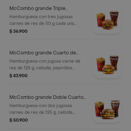
Mac™, en pan dorado con ajonjolí.
McCombo grande Triple
Acompañada de papas fritas grandes
Hamburguesa con Queso
Hamburguesa con tres jugosas
y bebida grande a elección.
carnes de res de 50 g cada una,
doble queso cheddar cremoso,
$ 36.900
cebolla, pepinillos, salsa de tomate y
mostaza, en pan suave sin ajonjolí.
Acompañada de papas fritas grandes
McCombo grande Cuarto de
y bebida grande a elección.
Libra con Queso
Hamburguesa con jugosa carne de
res de 125 g, cebolla, pepinillos,
queso cheddar cremoso, salsa de
$ 43.900
tomate y mostaza, en pan dorado con
ajonjolí. Acompañada de papas fritas
grandes y bebida grande a elección.
McCombo grande Doble Cuarto
de Libra con Queso
Hamburguesa con dos jugosas
carnes de res de 125 g, cebolla,
pepinillos, doble queso cheddar
$ 50.900
cremoso, salsa de tomate y mostaza,