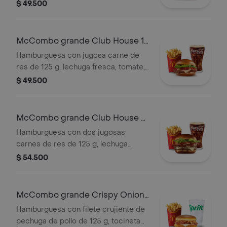
queso blanco cremoso, cebolla
$ 49.500
crispy, cebolla grillada y salsa
barbecue, en pan suave tipo Brioche.
Acompañada de papas fritas grandes
McCombo grande Club House 1
y bebida grande a elección.
Carne
Hamburguesa con jugosa carne de
res de 125 g, lechuga fresca, tomate,
cebolla grillada, tocineta ahumada,
$ 49.500
queso blanco cremoso y salsa
especial, en pan suave tipo Brioche.
Acompañada de papas fritas grandes
McCombo grande Club House 2
y bebida grande a elección.
Carnes
Hamburguesa con dos jugosas
carnes de res de 125 g, lechuga
fresca, tomate, cebolla grillada,
$ 54.500
tocineta ahumada, queso blanco
cremoso y salsa especial, en pan
suave tipo Brioche. Acompañada de
McCombo grande Crispy Onion
papas fritas grandes y bebida grande
Barbecue 1 Pechuga
Hamburguesa con filete crujiente de
a elección.
pechuga de pollo de 125 g, tocineta