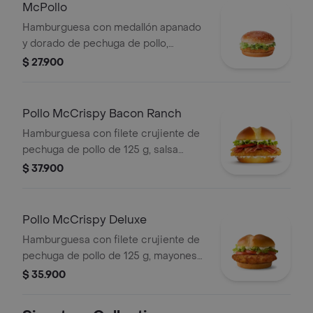
McPollo
Hamburguesa con medallón apanado
y dorado de pechuga de pollo,
mayonesa cremosa y lechuga fresca,
$ 27.900
en pan con ajonjolí.
Pollo McCrispy Bacon Ranch
Hamburguesa con filete crujiente de
pechuga de pollo de 125 g, salsa
ranch, tocineta ahumada, lechuga
$ 37.900
fresca y tomate, en pan suave tipo
Brioche.
Pollo McCrispy Deluxe
Hamburguesa con filete crujiente de
pechuga de pollo de 125 g, mayonesa
cremosa, lechuga fresca y tomate, en
$ 35.900
pan suave tipo Brioche.