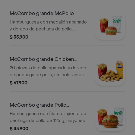
grandes y bebida grande a elección.
McCombo grande McPollo
Hamburguesa con medallón apanado
y dorado de pechuga de pollo,
mayonesa cremosa y lechuga fresca,
$ 35.900
en pan con ajonjolí. Acompañada de
papas fritas grandes y bebida grande
a elección.
McCombo grande Chicken
McNuggets de 20 pzas
20 piezas de pollo apanado y dorado
de pechuga de pollo, sin colorantes ni
conservantes artificiales.
$ 67.900
Acompañadas de papas fritas
grandes y bebida grande a elección.
McCombo grande Pollo
McCrispy Deluxe
Hamburguesa con filete crujiente de
pechuga de pollo de 125 g, mayonesa
cremosa, lechuga fresca y tomate, en
$ 43.900
pan suave tipo Brioche. Acompañada