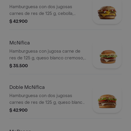
Hamburguesa con dos jugosas
carnes de res de 125 g, cebolla,
pepinillos, doble queso cheddar
$ 42.900
cremoso, salsa de tomate y mostaza,
en pan dorado con ajonjolí.
McNífica
Hamburguesa con jugosa carne de
res de 125 g, queso blanco cremoso,
cebolla, tomate fresco, lechuga, salsa
$ 35.500
de tomate, mayonesa y mostaza, en
pan dorado con ajonjolí.
Doble McNífica
Hamburguesa con dos jugosas
carnes de res de 125 g, queso blanco
cremoso, cebolla, tomate fresco,
$ 42.900
lechuga, salsa de tomate, mayonesa y
mostaza, en pan dorado con ajonjolí.