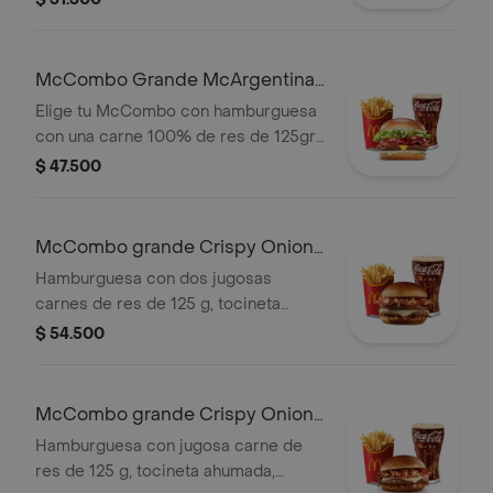
cebolla fresca, lechuga, tomate,
tocineta y queso cheddar, con papas
grandes y gaseosa grande a elegir.
McCombo Grande McArgentina 1
Carne
Elige tu McCombo con hamburguesa
con una carne 100% de res de 125gr,
salsa mayo chimichurri, cebolla
$ 47.500
fresca, lechuga, tomate, tocineta y
queso cheddar, con papas grandes y
gaseosa grande a elegir.
McCombo grande Crispy Onion
Barbecue 2 Carnes
Hamburguesa con dos jugosas
carnes de res de 125 g, tocineta
ahumada, queso blanco cremoso,
$ 54.500
cebolla crispy, cebolla grillada y salsa
barbecue, en pan suave tipo Brioche.
Acompañada de papas fritas grandes
McCombo grande Crispy Onion
y bebida grande a elección.
Barbecue 1 Carne
Hamburguesa con jugosa carne de
res de 125 g, tocineta ahumada,