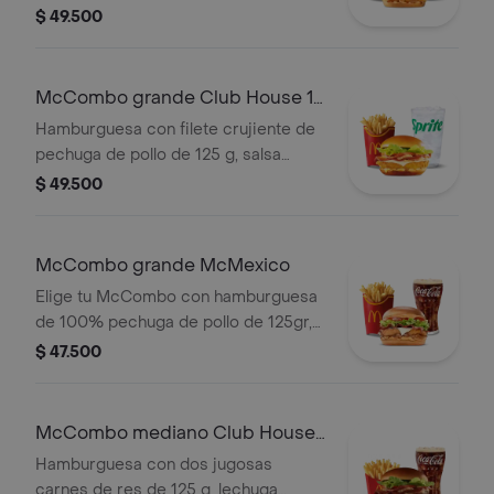
ahumada, queso blanco cremoso,
$ 49.500
cebolla crispy, cebolla grillada y salsa
barbecue, en pan suave tipo Brioche.
Acompañada de papas fritas grandes
McCombo grande Club House 1
y bebida grande a elección.
Pechuga
Hamburguesa con filete crujiente de
pechuga de pollo de 125 g, salsa
especial, lechuga fresca, tomate,
$ 49.500
cebolla grillada y queso blanco
cremoso, en pan suave tipo Brioche.
Acompañada de papas fritas grandes
McCombo grande McMexico
y bebida grande a elección.
Elige tu McCombo con hamburguesa
de 100% pechuga de pollo de 125gr,
salsa Tajin, tomate, lechuga, tocineta,
$ 47.500
queso blanco y cebolla grillada, con
papas grandes y gaseosa grande a
elegir.
McCombo mediano Club House
2 Carnes
Hamburguesa con dos jugosas
carnes de res de 125 g, lechuga