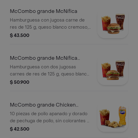
en pan dorado con ajonjolí.
Acompañada de papas fritas grandes
McCombo grande McNífica
y bebida grande a elección.
Hamburguesa con jugosa carne de
res de 125 g, queso blanco cremoso,
cebolla, tomate fresco, lechuga, salsa
$ 43.500
de tomate, mayonesa y mostaza, en
pan dorado con ajonjolí. Acompañada
de papas fritas grandes y bebida
McCombo grande McNífica
grande a elección.
Doble
Hamburguesa con dos jugosas
carnes de res de 125 g, queso blanco
cremoso, cebolla, tomate fresco,
$ 50.900
lechuga, salsa de tomate, mayonesa y
mostaza, en pan dorado con ajonjolí.
Acompañada de papas fritas grandes
McCombo grande Chicken
y bebida grande a elección.
McNuggets de 10 pzas
10 piezas de pollo apanado y dorado
de pechuga de pollo, sin colorantes ni
conservantes artificiales.
$ 42.500
Acompañadas de papas fritas