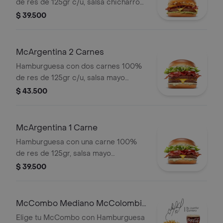
de res de 125gr c/u, salsa chicharron,
cebolla crispy, tajada de platano,
$ 39.500
tocineta, queso cheddar y salsa de
aguacate.
McArgentina 2 Carnes
Hamburguesa con dos carnes 100%
de res de 125gr c/u, salsa mayo
chimichurri, cebolla fresca, lechuga,
$ 43.500
tomate, tocineta y queso cheddar.
McArgentina 1 Carne
Hamburguesa con una carne 100%
de res de 125gr, salsa mayo
chimichurri, cebolla fresca, lechuga,
$ 39.500
tomate, tocineta y queso cheddar.
McCombo Mediano McColombia
2 Carnes
Elige tu McCombo con Hamburguesa