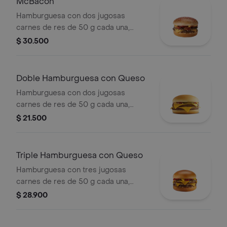
McBacon
Hamburguesa con dos jugosas
carnes de res de 50 g cada una,
tocineta ahumada, cebolla, queso
$ 30.500
cheddar cremoso, salsa de tomate y
mostaza, en pan dorado con ajonjolí.
Doble Hamburguesa con Queso
Hamburguesa con dos jugosas
carnes de res de 50 g cada una,
doble queso cheddar cremoso,
$ 21.500
cebolla, pepinillos, salsa de tomate y
mostaza, en pan suave sin ajonjolí.
Triple Hamburguesa con Queso
Hamburguesa con tres jugosas
carnes de res de 50 g cada una,
doble queso cheddar cremoso,
$ 28.900
cebolla, pepinillos, salsa de tomate y
mostaza, en pan suave sin ajonjolí.