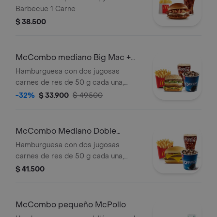
Barbecue 1 Carne
$ 38.500
McCombo mediano Big Mac +
McFlurry de Oreo
Hamburguesa con dos jugosas
carnes de res de 50 g cada una,
cebolla, lechuga fresca, pepinillos,
-32%
$ 33.900
$ 49.500
queso cheddar cremoso, pan tostado
en el centro y salsa especial Big
Mac™, en pan dorado con ajonjolí.
McCombo Mediano Doble
Acompañada de papas fritas
Hamburguesa con Queso +
Hamburguesa con dos jugosas
medianas crujientes, bebida mediana
McFlurry de Oreo
carnes de res de 50 g cada una,
a elección y helado cremoso de
doble queso cheddar cremoso,
$ 41.500
vainilla con galleta Oreo™ triturada y
cebolla, pepinillos, salsa de tomate y
topping de chocolate.
mostaza, en pan suave sin ajonjolí.
Acompañada de papas fritas
McCombo pequeño McPollo
medianas crujientes, bebida mediana